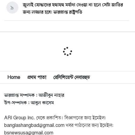
জুলাই যোদ্ধাদের যথাযথ মর্যাদা দেওয়া না হলে সেটা জাতির
৯
জন্য লজ্জার হবে: ভারপ্রাপ্ত রাষ্ট্রপতি
মিশিগানে ডেমোক্র্যাট সিনেট প্রাইমারিতে জয়ী আবদুল আল-
১০
সাইয়েদ, ব্যর্থ কোটি কোটি ডলারের প্রচারণা
মিশিগানে দক্ষিণ সুরমা ওয়েলফেয়ার অ্যাসোসিয়েশনের
১১
বনভোজন অনুষ্ঠিত
বিশ্বজুড়ে কূটনৈতিক পুনর্বিন্যাস, ৫ অঞ্চলে মিশন বন্ধ করছে
Home
প্রথম পাতা
রেসিলিয়েন্ট নেবারহুড
১২
যুক্তরাষ্ট্র
ভারপ্রাপ্ত সম্পাদক : আজীবুন নাহার
মিশিগানে ফ্রেন্ডস এন্ড ফ্যামিলির বনভোজনে প্রাণের উচ্ছ্বাস
১৩
উপ-সম্পাদক : আবুল কাসেম
ARI Group Inc. থেকে প্রকাশিত। বিজ্ঞাপনের জন্য ইমেইল:
মিশিগানে ডেমোক্র্যাটদের প্রাইমারিতে আল-সাইয়েদকে হারাতে
১৪
banglashangbad@gmail.com খবর পাঠানোর জন্য ইমেইল:
কেন এত মরিয়া ইসারায়েলি লবি এআইপ্যাক
bsnewsusa@gmail.com