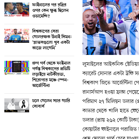
ফাইনালের পর রদ্রির
ওপর কেন ক্ষুব্ধ ছিলেন
ওতামেন্দি?
বিশ্বকাপের সেরা
গোলরক্ষক উনাই সিমন:
‘গ্লাভসগুলো খুব একটা
কাজে লাগেনি’
লুসাইলের আইকনিক স্টেডিয়াম
গ্রুপ পর্ব থেকে ফাইনাল
পর্যন্ত বিশ্বকাপের প্রতিটি
ক্যারেট সোনার একটা ট্রফি স
লড়াইয়ে নাটকীয়তা,
শিরোপার মঞ্চে স্পেন-
বিশ্বকাপ জিতে আর্জেন্টিনা 
আর্জেন্টিনা
রানার্সআপ হওয়া ফ্রান্স পেয়ে
পরিমাণ ২৭ মিলিয়ন ডলার (প
চলে গেলেন স্যার গ্যারি
সোবার্স
কাতার থেকে খালি হাতে ফেরে
ডলার (প্রায় ২৬২ কোটি টাকা
কোয়ার্টার ফাইনালে পরাজিত 
শেষ ষোলো পর্বে হেরে যাওয়