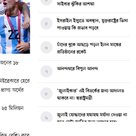
সাইবার ঝুঁকির আশঙ্কা
ইসরাইল ইস্যুতে অবস্থান, যুক্তরাষ্ট্রের ভিসা
৫
পাওয়ায় কি প্রভাব পড়বে
চাঁদের বুকে আছড়ে পড়ল ইলন মাস্কের
৬
প্রতিষ্ঠানের রকেট
 ওজনের ১৮
আনন্দঘরে বিপুল আনন্দ
৭
াইব্রেকারে হেরে
রাপ্য অর্থের
‘জুলাইকার’ এই বিতর্কের জন্য আদালত
৮
থাকবে না: স্বরাষ্ট্রমন্ত্রী
ে ২৫ মিলিয়ন
জুলাই যোদ্ধাদের যথাযথ মর্যাদা দেওয়া না
৯
হলে সেটা জাতির জন্য লজ্জার হবে:
ভারপ্রাপ্ত রাষ্ট্রপতি
িছু বেশি) করে