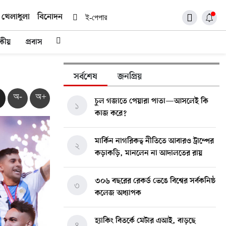
খেলাধুলা
বিনোদন
ই-পেপার
দকীয়
প্রবাস
সর্বশেষ
জনপ্রিয়
অ-
অ+
চুল গজাতে পেয়ারা পাতা—আসলেই কি
১
কাজ করে?
মার্কিন নাগরিকত্ব নীতিতে আবারও ট্রাম্পের
২
কড়াকড়ি, মানলেন না আদালতের রায়
৩০৬ বছরের রেকর্ড ভেঙে বিশ্বের সর্বকনিষ্ঠ
৩
কলেজ অধ্যাপক
হ্যাকিং বিতর্কে মেটার এআই, বাড়ছে
৪