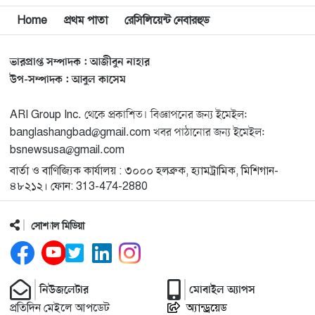
বিশ্বজুড়ে কূটনৈতিক পুনর্বিন্যাস, ৫ অঞ্চলে মিশন বন্ধ করছে
Home
প্রথম পাতা
রেসিলিয়েন্ট নেবারহুড
১২
যুক্তরাষ্ট্র
ভারপ্রাপ্ত সম্পাদক : আজীবুন নাহার
মিশিগানে ফ্রেন্ডস এন্ড ফ্যামিলির বনভোজনে প্রাণের উচ্ছ্বাস
১৩
উপ-সম্পাদক : আবুল কাসেম
ARI Group Inc. থেকে প্রকাশিত। বিজ্ঞাপনের জন্য ইমেইল:
মিশিগানে ডেমোক্র্যাটদের প্রাইমারিতে আল-সাইয়েদকে হারাতে
১৪
banglashangbad@gmail.com খবর পাঠানোর জন্য ইমেইল:
কেন এত মরিয়া ইসারায়েলি লবি এআইপ্যাক
bsnewsusa@gmail.com
বার্তা ও বাণিজ্যিক কার্যালয় : ৩০০০ হলব্রুক, হ্যামট্রামিক, মিশিগান-
মুনা দাওয়াহ কনফারেন্স ২০২৬ সম্পর্কে প্রেস ব্রিফিং
১৫
৪৮২১২। ফোন: 313-474-2880
সোশ্যাল মিডিয়া
শেখ হাসিনার সঙ্গে সংবাদ সম্মেলনে থাকছেন সাকিব আল
১৬
হাসান
যুক্তরাষ্ট্রকে ছাড়ে বাধ্য করতে কোন কৌশলে ওয়াশিংটনের ওপর
নিউজলেটার
মোবাইল অ্যাপস
১৭
চাপ বাড়াচ্ছে ইরান
প্রতিদিন মেইলে আপডেট
অ্যান্ড্রয়েড