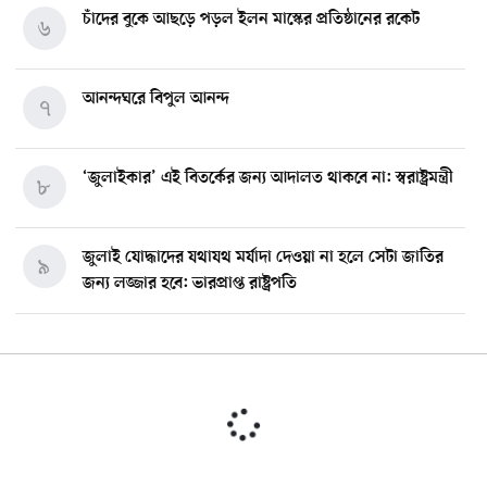
চাঁদের বুকে আছড়ে পড়ল ইলন মাস্কের প্রতিষ্ঠানের রকেট
৬
আনন্দঘরে বিপুল আনন্দ
৭
‘জুলাইকার’ এই বিতর্কের জন্য আদালত থাকবে না: স্বরাষ্ট্রমন্ত্রী
৮
জুলাই যোদ্ধাদের যথাযথ মর্যাদা দেওয়া না হলে সেটা জাতির
৯
জন্য লজ্জার হবে: ভারপ্রাপ্ত রাষ্ট্রপতি
মিশিগানে ডেমোক্র্যাট সিনেট প্রাইমারিতে জয়ী আবদুল আল-
১০
সাইয়েদ, ব্যর্থ কোটি কোটি ডলারের প্রচারণা
মিশিগানে দক্ষিণ সুরমা ওয়েলফেয়ার অ্যাসোসিয়েশনের
১১
বনভোজন অনুষ্ঠিত