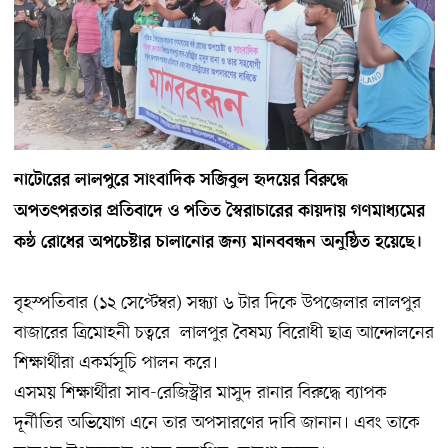
নাটোরের লালপুরে সাংবাদিক সজিবুল হৃদয়ের বিরুদ্ধে
অপতৎপরতার প্রতিবাদে ও পতিত স্বৈরাচারের কায়দায় গণমাধ্যমের
কন্ঠ রোধের অপচেষ্টার চালানোর জন্য মানববন্ধন অনুষ্ঠিত হয়েছে।
বৃহস্পতিবার (১২ সেপ্টেম্বর) সন্ধ্যা ৬ টার দিকে উপজেলার লালপুর
বাজারের ত্রিমোহনী চত্বরে লালপুর বৈষম্য বিরোধী ছাত্র আন্দোলনের
শিক্ষার্থীরা একর্মসূচি পালন করে।
এসময় শিক্ষার্থীরা সাব-রেজিস্ট্রার মাসুদ রানার বিরুদ্ধে ব্যাপক
দূর্নীতির অভিযোগ এনে তার অপসারণের দাবি জানান। এবং তাকে