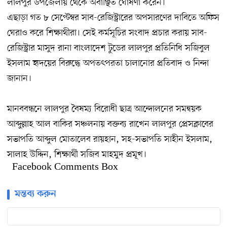
লালপুর উপজেলায় থেকে অবাঞ্ছিত ঘোষণা করেন।
এছাড়া গত ৮ সেপ্টেম্বর সাব-রেজিস্ট্রারের অপসারণের দাবিতে অফিস
ঘেরাও করে শিক্ষাথীরা। সেই কর্মসূচির সংবাদ প্রচার করায় সাব-
রেজিস্ট্রার মাসুদ রানা বাংলাদেশ টুডের লালপুর প্রতিনিধি সজিবুল
ইসলাম হৃদয়ের বিরুদ্ধে অপতৎপরতা চালানোর প্রতিবাদ ও নিন্দা
জানান।
মানববন্ধনে লালপুর বৈষম্য বিরোধী ছাত্র আন্দোলনের সমন্বয়ক
আব্দুল্লাহ আল বাকির সঞ্চলনায় বক্তব্য রাখেন লালপুর প্রেসক্লাবের
সভাপতি আব্দুল মোতালেব রায়হান, সহ-সভাপতি সাহীন ইসলাম,
সালাহ উদ্দিন, শিক্ষার্থী সজিব মাহমুদ প্রমূখ।
Facebook Comments Box
মন্তব্য করুন