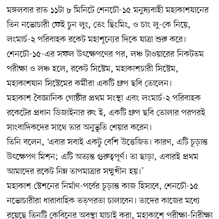
মঙ্গলবার রাত ১১টা ৮ মিনিটে শেনচৌ-১৫ মনুষ্যবাহী মহাকাশযানের
তিন নভোচারী ফেই চুন লুং, তেং ছিংমিং, ও চাং লু-কে নিয়ে,
লংমার্চ-২ পরিবাহক রকেট মহাশূন্যের দিকে যাত্রা শুরু করে।
শেনচৌ-১৫-এর সফল উৎক্ষেপণের পর, লঞ্চ টাওয়ারের নিকটতম
পরীক্ষা ও লঞ্চ হলে, রকেট সিস্টেম, মহাকাশচারী সিস্টেম,
মহাকাশযান সিস্টেমের কর্মীরা একটি গ্রুপ ছবি তোলেন।
মহাকাশ বৈজ্ঞানিক গোষ্ঠীর প্রথম সংস্থা এবং লংমার্চ-২ পরিবাহক
রকেটের প্রধান ডিজাইনার রুং ই, একটি গ্রুপ ছবি তোলার পরপরই
সাংবাদিকদের সাথে তার অনুভূতি শেয়ার করেন।
তিনি বলেন, ‘এবার সবাই একটু বেশি উত্তেজিত। কারণ, এটি চূড়ান্ত
উৎক্ষেপণ মিশন; এটি অত্যন্ত গুরুত্বপূর্ণ। তা ছাড়া, এবারই প্রথম
আমাদের রকেট নিম্ন তাপমাত্রার সম্মুখীন হয়।’
মহাকাশ স্টেশনের নির্মাণ-পর্বের চূড়ান্ত কাজ হিসাবে, শেনচৌ-১৫
নভোচারীরা ধারাবাহিক তত্পরতা চালাবেন। তাদের কাজের মধ্যে
রয়েছে তিনটি কেবিনের অবস্থা যাচাই করা, মহাকাশে পরীক্ষা-নিরীক্ষা