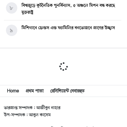
বিশ্বজুড়ে কূটনৈতিক পুনর্বিন্যাস, ৫ অঞ্চলে মিশন বন্ধ করছে
৮
যুক্তরাষ্ট্র
মিশিগানে ফ্রেন্ডস এন্ড ফ্যামিলির বনভোজনে প্রাণের উচ্ছ্বাস
৯
মিশিগানে ডেমোক্র্যাটদের প্রাইমারিতে আল-সাইয়েদকে হারাতে
১০
কেন এত মরিয়া ইসারায়েলি লবি এআইপ্যাক
মুনা দাওয়াহ কনফারেন্স ২০২৬ সম্পর্কে প্রেস ব্রিফিং
১১
Home
প্রথম পাতা
রেসিলিয়েন্ট নেবারহুড
শেখ হাসিনার সঙ্গে সংবাদ সম্মেলনে থাকছেন সাকিব আল
১২
হাসান
ভারপ্রাপ্ত সম্পাদক : আজীবুন নাহার
যুক্তরাষ্ট্রকে ছাড়ে বাধ্য করতে কোন কৌশলে ওয়াশিংটনের ওপর
উপ-সম্পাদক : আবুল কাসেম
১৩
চাপ বাড়াচ্ছে ইরান