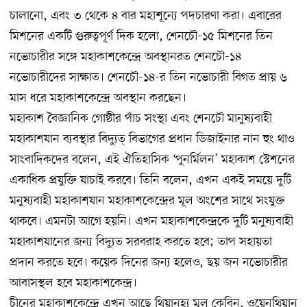
চালানো, এবং ৩ থেকে ৪ বার মহাশূন্যে পদচারণা করা। এবারের
মিশনের একটি গুরুত্বপূর্ণ দিক হলো, শেনচৌ-১৫ মিশনের তিন
নভোচারীর সঙ্গে মহাকাশকেন্দ্রে অবস্থানরত শেনচৌ-১৪
নভোচারীদের সাক্ষাত। শেনচৌ-১৪-র তিন নভোচারী বিগত প্রায় ৬
মাস ধরে মহাকাশকেন্দ্রে অবস্থান করছেন।
মহাকাশ বৈজ্ঞানিক গোষ্ঠীর পাঁচ সংস্থা এবং শেনচৌ মানুষ্যবাহী
মহাকাশযান ব্যবস্থার বিদ্যুত্ বিভাগের প্রধান ডিজাইনার নান হুং থাও
সাংবাদিকদের বলেন, এই ঐতিহাসিক ‘পুনর্মিলন’ মহাকাশ স্টেশনের
একাধিক প্রযুক্তি যাচাই করবে। তিনি বলেন, এখন একই সময়ে দুটি
মনুষ্যবাহী মহাকাশযান মহাকাশকেন্দ্রের মূল অংশের সাথে সংযুক্ত
থাকবে। এমনটা আগে হয়নি। এখন মহাকাশকেন্দ্রকে দুটি মনুষ্যবাহী
মহাকাশযানের জন্য বিদ্যুত সরবরাহ করতে হবে; তাপ সহায়তা
প্রদান করতে হবে। কয়েক দিনের জন্য হলেও, ছয় জন নভোচারীর
আবাসস্থল হবে মহাকাশকেন্দ্র।
চীনের মহাকাশকেন্দ্রে এখন আছে থিয়ানহ্য মূল কেবিন, ওয়েনথিয়ান