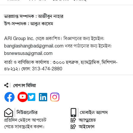
চাঁদের বুকে আছড়ে পড়ল ইলন মাস্কের প্রতিষ্ঠানের রকেট
১২
ভারপ্রাপ্ত সম্পাদক : আজীবুন নাহার
আনন্দঘরে বিপুল আনন্দ
উপ-সম্পাদক : আবুল কাসেম
১৩
ARI Group Inc. থেকে প্রকাশিত। বিজ্ঞাপনের জন্য ইমেইল:
‘জুলাইকার’ এই বিতর্কের জন্য আদালত থাকবে না: স্বরাষ্ট্রমন্ত্রী
banglashangbad@gmail.com খবর পাঠানোর জন্য ইমেইল:
১৪
bsnewsusa@gmail.com
বার্তা ও বাণিজ্যিক কার্যালয় : ৩০০০ হলব্রুক, হ্যামট্রামিক, মিশিগান-
জুলাই যোদ্ধাদের যথাযথ মর্যাদা দেওয়া না হলে সেটা জাতির
১৫
৪৮২১২। ফোন: 313-474-2880
জন্য লজ্জার হবে: ভারপ্রাপ্ত রাষ্ট্রপতি
সোশ্যাল মিডিয়া
মিশিগানে ডেমোক্র্যাট সিনেট প্রাইমারিতে জয়ী আবদুল আল-
১৬
সাইয়েদ, ব্যর্থ কোটি কোটি ডলারের প্রচারণা
নিউজলেটার
মোবাইল অ্যাপস
মিশিগানে দক্ষিণ সুরমা ওয়েলফেয়ার অ্যাসোসিয়েশনের
১৭
প্রতিদিন মেইলে আপডেট
অ্যান্ড্রয়েড
বনভোজন অনুষ্ঠিত
পেতে সাবস্ক্রাইব করুন।
আইফোন