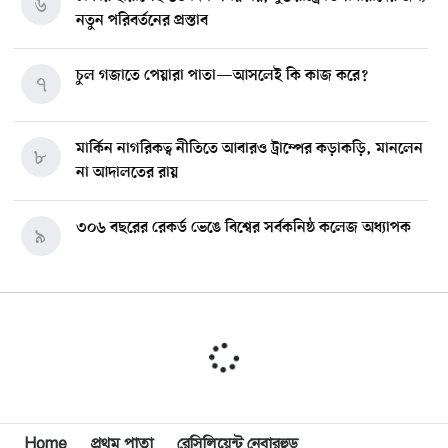
৬
নতুন পরিবর্তনের প্রস্তাব
চুল গজাতে পেয়ারা পাতা—আসলেই কি কাজ করে?
৭
মার্কিন নাগরিকত্ব নীতিতে আবারও ট্রাম্পের কড়াকড়ি, মানলেন
৮
না আদালতের রায়
৩০৬ বছরের রেকর্ড ভেঙে বিশ্বের সর্বকনিষ্ঠ কলেজ অধ্যাপক
৯
হ্যাকিং বিতর্কে মেটার এআই, বাড়ছে সাইবার ঝুঁকির আশঙ্কা
১০
ইসরাইল ইস্যুতে অবস্থান, যুক্তরাষ্ট্রের ভিসা পাওয়ায় কি প্রভাব
১১
পড়বে
Home
প্রথম পাতা
রেসিলিয়েন্ট নেবারহুড