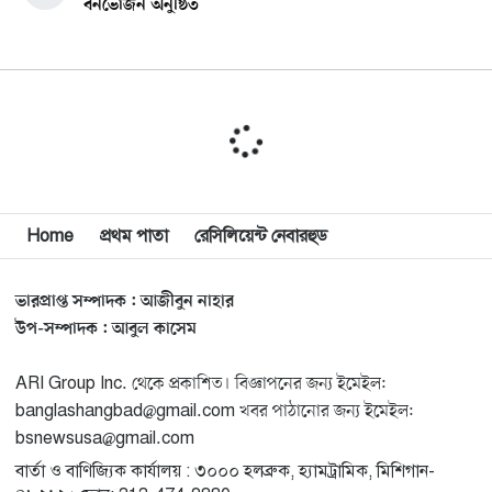
বনভোজন অনুষ্ঠিত
বিশ্বজুড়ে কূটনৈতিক পুনর্বিন্যাস, ৫ অঞ্চলে মিশন বন্ধ করছে
১০
যুক্তরাষ্ট্র
মিশিগানে ফ্রেন্ডস এন্ড ফ্যামিলির বনভোজনে প্রাণের উচ্ছ্বাস
১১
মিশিগানে ডেমোক্র্যাটদের প্রাইমারিতে আল-সাইয়েদকে হারাতে
Home
প্রথম পাতা
রেসিলিয়েন্ট নেবারহুড
১২
কেন এত মরিয়া ইসারায়েলি লবি এআইপ্যাক
ভারপ্রাপ্ত সম্পাদক : আজীবুন নাহার
মুনা দাওয়াহ কনফারেন্স ২০২৬ সম্পর্কে প্রেস ব্রিফিং
১৩
উপ-সম্পাদক : আবুল কাসেম
ARI Group Inc. থেকে প্রকাশিত। বিজ্ঞাপনের জন্য ইমেইল:
শেখ হাসিনার সঙ্গে সংবাদ সম্মেলনে থাকছেন সাকিব আল
১৪
banglashangbad@gmail.com খবর পাঠানোর জন্য ইমেইল:
হাসান
bsnewsusa@gmail.com
বার্তা ও বাণিজ্যিক কার্যালয় : ৩০০০ হলব্রুক, হ্যামট্রামিক, মিশিগান-
যুক্তরাষ্ট্রকে ছাড়ে বাধ্য করতে কোন কৌশলে ওয়াশিংটনের ওপর