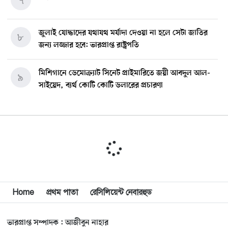
৭
জুলাই যোদ্ধাদের যথাযথ মর্যাদা দেওয়া না হলে সেটা জাতির
৮
জন্য লজ্জার হবে: ভারপ্রাপ্ত রাষ্ট্রপতি
মিশিগানে ডেমোক্র্যাট সিনেট প্রাইমারিতে জয়ী আবদুল আল-
৯
সাইয়েদ, ব্যর্থ কোটি কোটি ডলারের প্রচারণা
মিশিগানে দক্ষিণ সুরমা ওয়েলফেয়ার অ্যাসোসিয়েশনের
১০
বনভোজন অনুষ্ঠিত
বিশ্বজুড়ে কূটনৈতিক পুনর্বিন্যাস, ৫ অঞ্চলে মিশন বন্ধ করছে
১১
যুক্তরাষ্ট্র
Home
প্রথম পাতা
রেসিলিয়েন্ট নেবারহুড
মিশিগানে ফ্রেন্ডস এন্ড ফ্যামিলির বনভোজনে প্রাণের উচ্ছ্বাস
১২
ভারপ্রাপ্ত সম্পাদক : আজীবুন নাহার