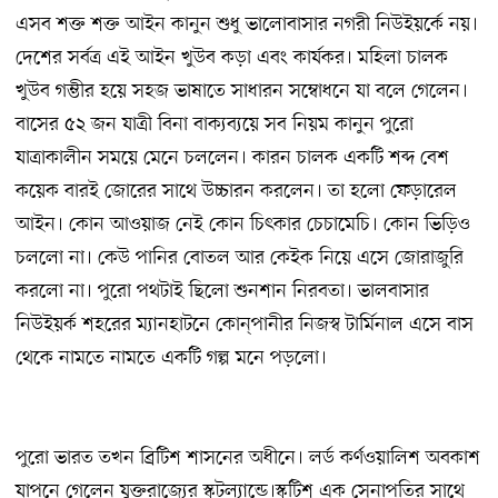
এসব শক্ত শক্ত আইন কানুন শুধু ভালোবাসার নগরী নিউইয়র্কে নয়।
দেশের সর্বত্র এই আইন খুউব কড়া এবং কার্যকর। মহিলা চালক
খুউব গম্ভীর হয়ে সহজ ভাষাতে সাধারন সম্বোধনে যা বলে গেলেন।
বাসের ৫২ জন যাত্রী বিনা বাক্যব্যয়ে সব নিয়ম কানুন পুরো
যাত্রাকালীন সময়ে মেনে চললেন। কারন চালক একটি শব্দ বেশ
কয়েক বারই জোরের সাথে উচ্চারন করলেন। তা হলো ফেড়ারেল
আইন। কোন আওয়াজ নেই কোন চিৎকার চেচামেচি। কোন ভিড়িও
চললো না। কেউ পানির বোতল আর কেইক নিয়ে এসে জোরাজুরি
করলো না। পুরো পথটাই ছিলো শুনশান নিরবতা। ভালবাসার
নিউইয়র্ক শহরের ম্যানহাটনে কোন্পানীর নিজস্ব টার্মিনাল এসে বাস
থেকে নামতে নামতে একটি গল্প মনে পড়লো।
পুরো ভারত তখন ব্রিটিশ শাসনের অধীনে। লর্ড কর্ণওয়ালিশ অবকাশ
যাপনে গেলেন যুক্তরাজ্যের স্কটল্যান্ডে।স্কটিশ এক সেনাপতির সাথে