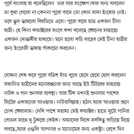
পূর্বে বাংলায় যা বলেছিলেন তার সার সংক্ষেপ।কার জন্য বললেন
তা বুঝা গেলো না।কেননা পুরো বাসে তো কোন সাদা ইংরেজ নেই।
তবে ভুল ভাঙ্গলো বিরতিতে এসে। পুরো বাসে মাত্র একজন চীনা
যাত্রী। যে কিনা কন্ডাক্টরের সংগে কখা বলেছে ফোনের সাহায়্যে
একজন দোভাষীর মাধ্যমে। মনে হলো কচি সাহেব সেই চীনা যাত্রীর
জন্য ইংরেজী ভাষায় পাঁকামো করলেন।
ঘোষনা শেষ করে পুরো বত্রিশ দাঁত খুলে হেসে হেসে যোগ করলেন
সম্মানিত যাত্রীদের মনোরঞ্জনের জন্য আছে ইউ টিউবের সাহায্যে
নাটক ও গান শুনবার ব্যবস্থা। আর টিক তখনই শুনলাম পাশের
সিটের একজনের আওয়াজ। নাউজবিল্লাহ। হঠাৎ স্যার আওয়াজ শুনে
চোখ ফেরালাম। দেখি পাশে সহাস্য সেই কন্ডাক্টর। হাতে দুটো পানির
বোতল সাথে দু টুকরো কেইক। আমাদের দিকে সবকিছু বাড়িয়ে দিয়ে
বলছে,স্যার এগুলি আপনার ও ম্যাডামের জন্য একস্ট্রা। রেখে দিন