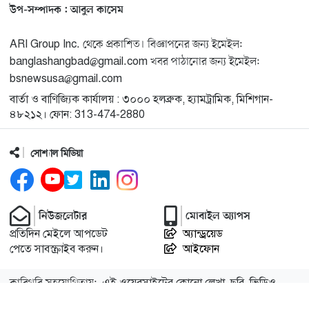
মিশিগানে ডেমোক্র্যাটদের প্রাইমারিতে আল-সাইয়েদকে হারাতে
১৩
উপ-সম্পাদক : আবুল কাসেম
কেন এত মরিয়া ইসারায়েলি লবি এআইপ্যাক
ARI Group Inc. থেকে প্রকাশিত। বিজ্ঞাপনের জন্য ইমেইল:
মুনা দাওয়াহ কনফারেন্স ২০২৬ সম্পর্কে প্রেস ব্রিফিং
banglashangbad@gmail.com খবর পাঠানোর জন্য ইমেইল:
১৪
bsnewsusa@gmail.com
বার্তা ও বাণিজ্যিক কার্যালয় : ৩০০০ হলব্রুক, হ্যামট্রামিক, মিশিগান-
শেখ হাসিনার সঙ্গে সংবাদ সম্মেলনে থাকছেন সাকিব আল
১৫
৪৮২১২। ফোন: 313-474-2880
হাসান
সোশ্যাল মিডিয়া
যুক্তরাষ্ট্রকে ছাড়ে বাধ্য করতে কোন কৌশলে ওয়াশিংটনের ওপর
১৬
চাপ বাড়াচ্ছে ইরান
নিউজলেটার
মোবাইল অ্যাপস
ট্রাম্প অর্গানাইজেশনের হিসাব বন্ধের কারণ জানাল ক্যাপিটাল
১৭
প্রতিদিন মেইলে আপডেট
অ্যান্ড্রয়েড
ওয়ান
পেতে সাবস্ক্রাইব করুন।
আইফোন
মুক্তিযোদ্ধাদের তালিকা তৈরিতে সহযোগিতায় আগ্রহী যুক্তরাষ্ট্র
১৮
কারিগরি সহযোগিতায়:
এই ওয়েবসাইটের কোনো লেখা, ছবি, ভিডিও
অনুমতি ছাড়া ব্যবহার বেআইনি।
আইটি বাজার