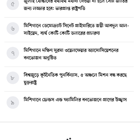
জুলাই যোদ্ধাদের যথাযথ মর্যাদা দেওয়া না হলে সেটা জাতির
৫
জন্য লজ্জার হবে: ভারপ্রাপ্ত রাষ্ট্রপতি
মিশিগানে ডেমোক্র্যাট সিনেট প্রাইমারিতে জয়ী আবদুল আল-
৬
সাইয়েদ, ব্যর্থ কোটি কোটি ডলারের প্রচারণা
মিশিগানে দক্ষিণ সুরমা ওয়েলফেয়ার অ্যাসোসিয়েশনের
৭
বনভোজন অনুষ্ঠিত
বিশ্বজুড়ে কূটনৈতিক পুনর্বিন্যাস, ৫ অঞ্চলে মিশন বন্ধ করছে
৮
যুক্তরাষ্ট্র
মিশিগানে ফ্রেন্ডস এন্ড ফ্যামিলির বনভোজনে প্রাণের উচ্ছ্বাস
৯
মিশিগানে ডেমোক্র্যাটদের প্রাইমারিতে আল-সাইয়েদকে হারাতে
১০
কেন এত মরিয়া ইসারায়েলি লবি এআইপ্যাক