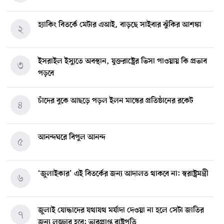
হ্যাকিং বিতর্কে মেটার এআই, বাড়ছে সাইবার ঝুঁকির আশঙ্কা
২
ইসরাইল ইস্যুতে অবস্থান, যুক্তরাষ্ট্রের ভিসা পাওয়ায় কি প্রভাব
৩
পড়বে
চাঁদের বুকে আছড়ে পড়ল ইলন মাস্কের প্রতিষ্ঠানের রকেট
৪
আনন্দঘরে বিপুল আনন্দ
৫
‘জুলাইকার’ এই বিতর্কের জন্য আদালত থাকবে না: স্বরাষ্ট্রমন্ত্রী
৬
জুলাই যোদ্ধাদের যথাযথ মর্যাদা দেওয়া না হলে সেটা জাতির
৭
জন্য লজ্জার হবে: ভারপ্রাপ্ত রাষ্ট্রপতি