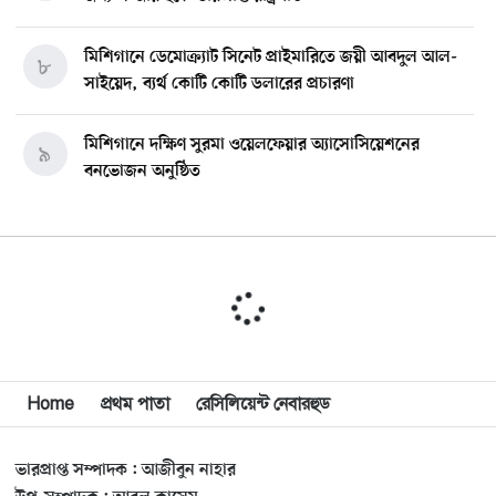
মিশিগানে ডেমোক্র্যাট সিনেট প্রাইমারিতে জয়ী আবদুল আল-
৮
সাইয়েদ, ব্যর্থ কোটি কোটি ডলারের প্রচারণা
মিশিগানে দক্ষিণ সুরমা ওয়েলফেয়ার অ্যাসোসিয়েশনের
৯
বনভোজন অনুষ্ঠিত
বিশ্বজুড়ে কূটনৈতিক পুনর্বিন্যাস, ৫ অঞ্চলে মিশন বন্ধ করছে
১০
যুক্তরাষ্ট্র
মিশিগানে ফ্রেন্ডস এন্ড ফ্যামিলির বনভোজনে প্রাণের উচ্ছ্বাস
১১
মিশিগানে ডেমোক্র্যাটদের প্রাইমারিতে আল-সাইয়েদকে হারাতে
Home
প্রথম পাতা
রেসিলিয়েন্ট নেবারহুড
১২
কেন এত মরিয়া ইসারায়েলি লবি এআইপ্যাক
ভারপ্রাপ্ত সম্পাদক : আজীবুন নাহার
মুনা দাওয়াহ কনফারেন্স ২০২৬ সম্পর্কে প্রেস ব্রিফিং