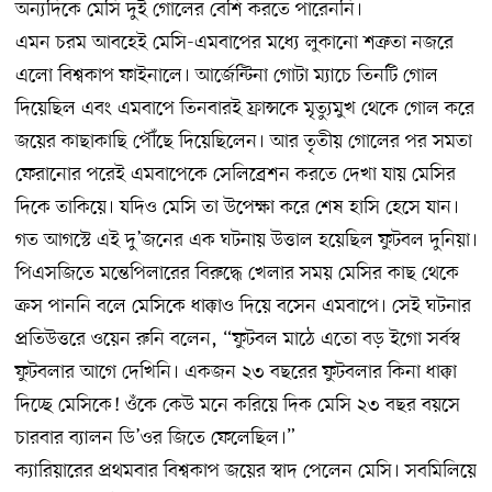
অন্যদিকে মেসি দুই গোলের বেশি করতে পারেননি।
এমন চরম আবহেই মেসি-এমবাপের মধ্যে লুকানো শত্রুতা নজরে
এলো বিশ্বকাপ ফাইনালে। আর্জেন্টিনা গোটা ম্যাচে তিনটি গোল
দিয়েছিল এবং এমবাপে তিনবারই ফ্রান্সকে মৃত্যুমুখ থেকে গোল করে
জয়ের কাছাকাছি পৌঁছে দিয়েছিলেন। আর তৃতীয় গোলের পর সমতা
ফেরানোর পরেই এমবাপেকে সেলিব্রেশন করতে দেখা যায় মেসির
দিকে তাকিয়ে। যদিও মেসি তা উপেক্ষা করে শেষ হাসি হেসে যান।
গত আগস্টে এই দু’জনের এক ঘটনায় উত্তাল হয়েছিল ফুটবল দুনিয়া।
পিএসজিতে মন্তেপিলারের বিরুদ্ধে খেলার সময় মেসির কাছ থেকে
ক্রস পাননি বলে মেসিকে ধাক্কাও দিয়ে বসেন এমবাপে। সেই ঘটনার
প্রতিউত্তরে ওয়েন রুনি বলেন, “ফুটবল মাঠে এতো বড় ইগো সর্বস্ব
ফুটবলার আগে দেখিনি। একজন ২৩ বছরের ফুটবলার কিনা ধাক্কা
দিচ্ছে মেসিকে! ওঁকে কেউ মনে করিয়ে দিক মেসি ২৩ বছর বয়সে
চারবার ব্যালন ডি’ওর জিতে ফেলেছিল।”
ক্যারিয়ারের প্ৰথমবার বিশ্বকাপ জয়ের স্বাদ পেলেন মেসি। সবমিলিয়ে