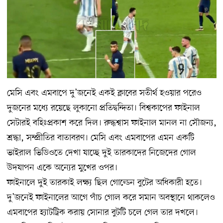
মেসি এবং এমবাপে দু’জনেই একই ক্লাবের সতীর্থ হওয়ার পরেও
দুজনের মধ্যে রয়েছে লুকানো প্রতিদ্বন্দিতা। বিশ্বকাপের ফাইনাল
সেটারই বহিঃপ্রকাশ করে দিল। রুদ্ধশ্বাস ফাইনাল মানল না সৌজন্য,
শ্রদ্ধা, সম্প্রীতির বাতাবরণ। মেসি এবং এমবাপের এমন একটি
ভাইরাল ভিডিওতে দেখা যাচ্ছে দুই তারকাদের নিজেদের গোল
উদযাপন একে অন্যের মুখের ওপর।
ফাইনালে দুই তারকাই লক্ষ্য ছিল গোল্ডেন বুটের অধিকারী হতে।
দু’জনেই ফাইনালের আগে পাঁচ গোল করে সমান অবস্থানে থাকলেও
এমবাপের হ্যাটট্রিক করায় সোনার বুটটি চলে গেল তার দখলে।