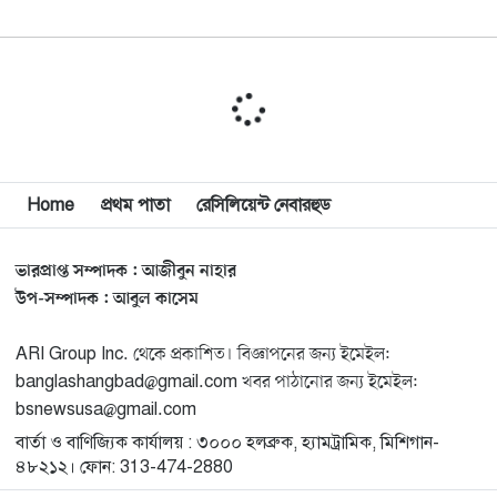
মিশিগানে ডেমোক্র্যাট সিনেট প্রাইমারিতে জয়ী আবদুল আল-
১০
সাইয়েদ, ব্যর্থ কোটি কোটি ডলারের প্রচারণা
মিশিগানে দক্ষিণ সুরমা ওয়েলফেয়ার অ্যাসোসিয়েশনের
১১
বনভোজন অনুষ্ঠিত
বিশ্বজুড়ে কূটনৈতিক পুনর্বিন্যাস, ৫ অঞ্চলে মিশন বন্ধ করছে
Home
প্রথম পাতা
রেসিলিয়েন্ট নেবারহুড
১২
যুক্তরাষ্ট্র
ভারপ্রাপ্ত সম্পাদক : আজীবুন নাহার
মিশিগানে ফ্রেন্ডস এন্ড ফ্যামিলির বনভোজনে প্রাণের উচ্ছ্বাস
১৩
উপ-সম্পাদক : আবুল কাসেম
ARI Group Inc. থেকে প্রকাশিত। বিজ্ঞাপনের জন্য ইমেইল:
মিশিগানে ডেমোক্র্যাটদের প্রাইমারিতে আল-সাইয়েদকে হারাতে
১৪
banglashangbad@gmail.com খবর পাঠানোর জন্য ইমেইল:
কেন এত মরিয়া ইসারায়েলি লবি এআইপ্যাক
bsnewsusa@gmail.com
বার্তা ও বাণিজ্যিক কার্যালয় : ৩০০০ হলব্রুক, হ্যামট্রামিক, মিশিগান-
মুনা দাওয়াহ কনফারেন্স ২০২৬ সম্পর্কে প্রেস ব্রিফিং
১৫
৪৮২১২। ফোন: 313-474-2880