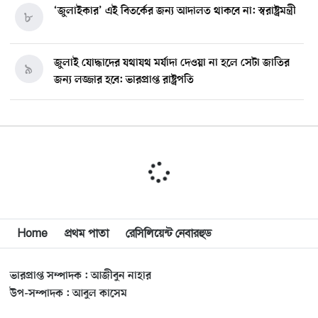
‘জুলাইকার’ এই বিতর্কের জন্য আদালত থাকবে না: স্বরাষ্ট্রমন্ত্রী
৮
জুলাই যোদ্ধাদের যথাযথ মর্যাদা দেওয়া না হলে সেটা জাতির
৯
জন্য লজ্জার হবে: ভারপ্রাপ্ত রাষ্ট্রপতি
মিশিগানে ডেমোক্র্যাট সিনেট প্রাইমারিতে জয়ী আবদুল আল-
১০
সাইয়েদ, ব্যর্থ কোটি কোটি ডলারের প্রচারণা
মিশিগানে দক্ষিণ সুরমা ওয়েলফেয়ার অ্যাসোসিয়েশনের
১১
বনভোজন অনুষ্ঠিত
বিশ্বজুড়ে কূটনৈতিক পুনর্বিন্যাস, ৫ অঞ্চলে মিশন বন্ধ করছে
Home
প্রথম পাতা
রেসিলিয়েন্ট নেবারহুড
১২
যুক্তরাষ্ট্র
ভারপ্রাপ্ত সম্পাদক : আজীবুন নাহার
মিশিগানে ফ্রেন্ডস এন্ড ফ্যামিলির বনভোজনে প্রাণের উচ্ছ্বাস
১৩
উপ-সম্পাদক : আবুল কাসেম