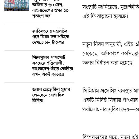
তালিকায় ৬০ দেশ,
সংস্থাটি জানিয়েছে, মুদ্রাস্ফী
বাংলাদেশের ওপর ১০
এই ফি বাড়ানো হয়েছে।
শতাংশ কর
জাতিসংঘের মহাসচিব
পদে ফিফা সভাপতিকে
দেখতে চান ট্রাম্পের
নতুন নিয়ম অনুযায়ী, এইচ-১বি 
বেড়েছে। অধিকাংশ কর্মসংস্থা
সিঙ্গাপুরের পাসপোর্ট
ডলার নির্ধারণ করা হয়েছে।
সবচেয়ে শক্তিশালী,
বাংলাদেশ-উত্তর কোরিয়া
এখন একই কাতারে
ডলার ছেড়ে চীনা মুদ্রার
প্রিমিয়াম প্রসেসিং ব্যবস্থ
লেনদেনে যোগ দিল
একটি নির্দিষ্ট সিদ্ধান্ত পা
লিবিয়া
পর্যালোচনার সুবিধা দেয়—
বিশেষজ্ঞদের মতে, নতুন এই ফি