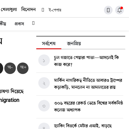
খেলাধুলা
বিনোদন
ই-পেপার
দকীয়
প্রবাস
ম
সর্বশেষ
জনপ্রিয়
চুল গজাতে পেয়ারা পাতা—আসলেই কি
১
কাজ করে?
অ-
অ+
মার্কিন নাগরিকত্ব নীতিতে আবারও ট্রাম্পের
২
কড়াকড়ি, মানলেন না আদালতের রায়
 ঘোষণা দিয়েছে
migration
৩০৬ বছরের রেকর্ড ভেঙে বিশ্বের সর্বকনিষ্ঠ
৩
কলেজ অধ্যাপক
হ্যাকিং বিতর্কে মেটার এআই, বাড়ছে
৪