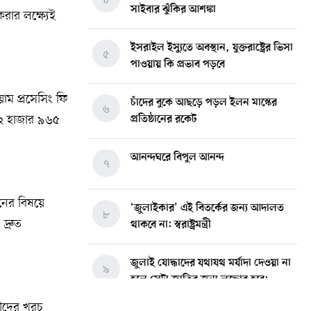
সাইবার ঝুঁকির আশঙ্কা
করার লক্ষ্যেই
ইসরাইল ইস্যুতে অবস্থান, যুক্তরাষ্ট্রের ভিসা
৫
পাওয়ায় কি প্রভাব পড়বে
য়াম প্রসেসিং ফি
চাঁদের বুকে আছড়ে পড়ল ইলন মাস্কের
৬
ন ২ হাজার ৯৬৫
প্রতিষ্ঠানের রকেট
আনন্দঘরে বিপুল আনন্দ
৭
দনের বিষয়ে
‘জুলাইকার’ এই বিতর্কের জন্য আদালত
৮
দ্রুত
থাকবে না: স্বরাষ্ট্রমন্ত্রী
জুলাই যোদ্ধাদের যথাযথ মর্যাদা দেওয়া না
৯
হলে সেটা জাতির জন্য লজ্জার হবে:
ভারপ্রাপ্ত রাষ্ট্রপতি
ারীদের খরচ