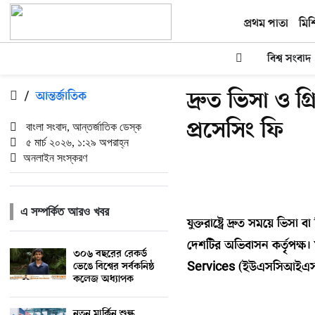
প্রথম পাতা
মিশ
বিশ্ব সংবাদ
দ্রুত ভিসা ও গ্র
/
আন্তর্জাতিক
প্রসেসিং ফি
বাংলা সংবাদ, আন্তর্জাতিক ডেস্ক
৫ মার্চ ২০২৬, ১:২৯ অপরাহ্ন
অনলাইন সংস্করণ
এ সম্পর্কিত আরও খবর
যুক্তরাষ্ট্রে দ্রুত সময়ে ভিস
দেশটির অভিবাসন কর্তৃপক্ষ
৩০৬ বছরের রেকর্ড
ভেঙে বিশ্বের সর্বকনিষ্ঠ
Services (ইউএসসিআইএস) ১ ম
কলেজ অধ্যাপক
নতুন মার্কিন শুল্ক