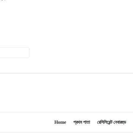
মিশিগানে ডেমোক্র্যাট সিনেট প্রাইমারিতে
১০
জয়ী আবদুল আল-সাইয়েদ, ব্যর্থ কোটি
কোটি ডলারের প্রচারণা
মিশিগানে দক্ষিণ সুরমা ওয়েলফেয়ার
১১
অ্যাসোসিয়েশনের বনভোজন অনুষ্ঠিত
বিশ্বজুড়ে কূটনৈতিক পুনর্বিন্যাস, ৫ অঞ্চলে
১২
মিশন বন্ধ করছে যুক্তরাষ্ট্র
মিশিগানে ফ্রেন্ডস এন্ড ফ্যামিলির
১৩
বনভোজনে প্রাণের উচ্ছ্বাস
মিশিগানে ডেমোক্র্যাটদের প্রাইমারিতে
১৪
আল-সাইয়েদকে হারাতে কেন এত মরিয়া
Home
প্রথম পাতা
রেসিলিয়েন্ট নেবারহুড
ইসারায়েলি লবি এআইপ্যাক