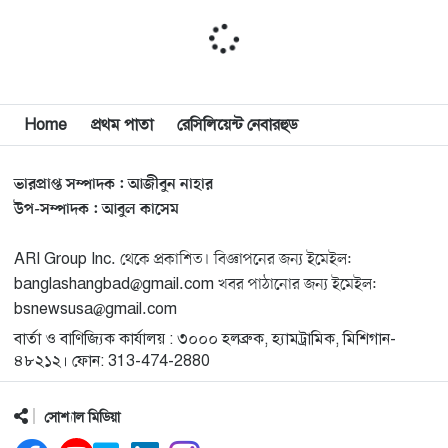
মিশিগানে দক্ষিণ সুরমা ওয়েলফেয়ার অ্যাসোসিয়েশনের
১১
বনভোজন অনুষ্ঠিত
বিশ্বজুড়ে কূটনৈতিক পুনর্বিন্যাস, ৫ অঞ্চলে মিশন বন্ধ করছে
Home
প্রথম পাতা
রেসিলিয়েন্ট নেবারহুড
১২
যুক্তরাষ্ট্র
ভারপ্রাপ্ত সম্পাদক : আজীবুন নাহার
মিশিগানে ফ্রেন্ডস এন্ড ফ্যামিলির বনভোজনে প্রাণের উচ্ছ্বাস
১৩
উপ-সম্পাদক : আবুল কাসেম
ARI Group Inc. থেকে প্রকাশিত। বিজ্ঞাপনের জন্য ইমেইল:
মিশিগানে ডেমোক্র্যাটদের প্রাইমারিতে আল-সাইয়েদকে হারাতে
১৪
banglashangbad@gmail.com খবর পাঠানোর জন্য ইমেইল:
কেন এত মরিয়া ইসারায়েলি লবি এআইপ্যাক
bsnewsusa@gmail.com
বার্তা ও বাণিজ্যিক কার্যালয় : ৩০০০ হলব্রুক, হ্যামট্রামিক, মিশিগান-
মুনা দাওয়াহ কনফারেন্স ২০২৬ সম্পর্কে প্রেস ব্রিফিং
১৫
৪৮২১২। ফোন: 313-474-2880
সোশ্যাল মিডিয়া
শেখ হাসিনার সঙ্গে সংবাদ সম্মেলনে থাকছেন সাকিব আল
১৬