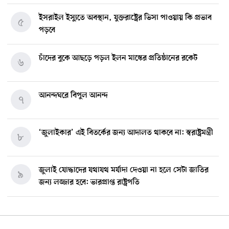
ইসরাইল ইস্যুতে অবস্থান, যুক্তরাষ্ট্রের ভিসা পাওয়ায় কি প্রভাব
৫
পড়বে
চাঁদের বুকে আছড়ে পড়ল ইলন মাস্কের প্রতিষ্ঠানের রকেট
৬
আনন্দঘরে বিপুল আনন্দ
৭
‘জুলাইকার’ এই বিতর্কের জন্য আদালত থাকবে না: স্বরাষ্ট্রমন্ত্রী
৮
জুলাই যোদ্ধাদের যথাযথ মর্যাদা দেওয়া না হলে সেটা জাতির
৯
জন্য লজ্জার হবে: ভারপ্রাপ্ত রাষ্ট্রপতি
মিশিগানে ডেমোক্র্যাট সিনেট প্রাইমারিতে জয়ী আবদুল আল-
১০
সাইয়েদ, ব্যর্থ কোটি কোটি ডলারের প্রচারণা