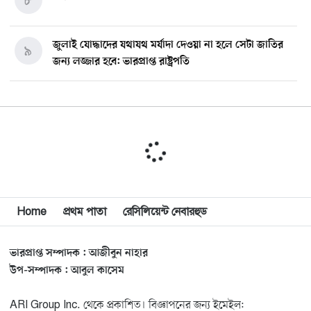
৮
জুলাই যোদ্ধাদের যথাযথ মর্যাদা দেওয়া না হলে সেটা জাতির
৯
জন্য লজ্জার হবে: ভারপ্রাপ্ত রাষ্ট্রপতি
মিশিগানে ডেমোক্র্যাট সিনেট প্রাইমারিতে জয়ী আবদুল আল-
১০
সাইয়েদ, ব্যর্থ কোটি কোটি ডলারের প্রচারণা
মিশিগানে দক্ষিণ সুরমা ওয়েলফেয়ার অ্যাসোসিয়েশনের
১১
বনভোজন অনুষ্ঠিত
বিশ্বজুড়ে কূটনৈতিক পুনর্বিন্যাস, ৫ অঞ্চলে মিশন বন্ধ করছে
Home
প্রথম পাতা
রেসিলিয়েন্ট নেবারহুড
১২
যুক্তরাষ্ট্র
ভারপ্রাপ্ত সম্পাদক : আজীবুন নাহার
মিশিগানে ফ্রেন্ডস এন্ড ফ্যামিলির বনভোজনে প্রাণের উচ্ছ্বাস
১৩
উপ-সম্পাদক : আবুল কাসেম
ARI Group Inc. থেকে প্রকাশিত। বিজ্ঞাপনের জন্য ইমেইল: