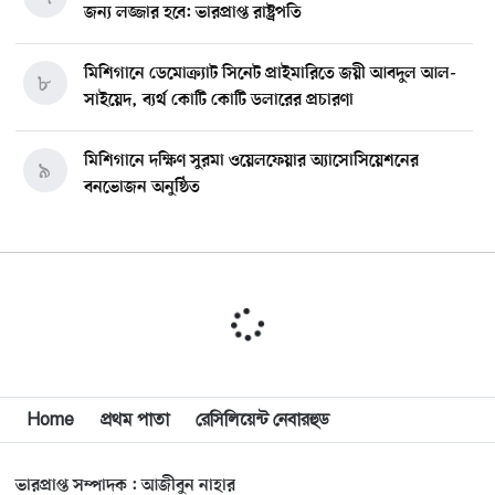
জন্য লজ্জার হবে: ভারপ্রাপ্ত রাষ্ট্রপতি
মিশিগানে ডেমোক্র্যাট সিনেট প্রাইমারিতে জয়ী আবদুল আল-
৮
সাইয়েদ, ব্যর্থ কোটি কোটি ডলারের প্রচারণা
মিশিগানে দক্ষিণ সুরমা ওয়েলফেয়ার অ্যাসোসিয়েশনের
৯
বনভোজন অনুষ্ঠিত
বিশ্বজুড়ে কূটনৈতিক পুনর্বিন্যাস, ৫ অঞ্চলে মিশন বন্ধ করছে
১০
যুক্তরাষ্ট্র
মিশিগানে ফ্রেন্ডস এন্ড ফ্যামিলির বনভোজনে প্রাণের উচ্ছ্বাস
১১
মিশিগানে ডেমোক্র্যাটদের প্রাইমারিতে আল-সাইয়েদকে হারাতে
Home
প্রথম পাতা
রেসিলিয়েন্ট নেবারহুড
১২
কেন এত মরিয়া ইসারায়েলি লবি এআইপ্যাক
ভারপ্রাপ্ত সম্পাদক : আজীবুন নাহার