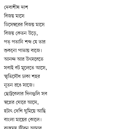
দেবাশীষ দাশ
বিজয় মাসে
ডিসেম্বরের বিজয় মাসে
বিজয় কেতন উড়ে,
পত্ পতানি শব্দ যে তার
শুকনো পাতায় বাজে।
আনন্দ আর উৎসবেতে
সবাই বট মূলেতে আসে,
স্মৃতিসৌধ ঢাকা শহর
নূতন রঙে সাজে।
ছোট্টবেলার দিনগুলি সব
স্বপ্নের ঘোরে আসে,
হটাৎ দেখি ঘুমিয়ে আছি
বাংলা মায়ের কোলে।
ব্যস্তময় জীবন আমার