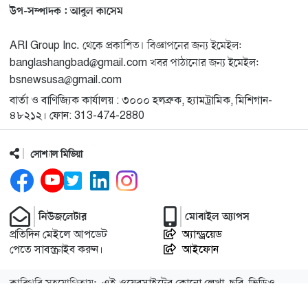
মুনা দাওয়াহ কনফারেন্স ২০২৬ সম্পর্কে প্রেস ব্রিফিং
১৩
উপ-সম্পাদক : আবুল কাসেম
ARI Group Inc. থেকে প্রকাশিত। বিজ্ঞাপনের জন্য ইমেইল:
শেখ হাসিনার সঙ্গে সংবাদ সম্মেলনে থাকছেন সাকিব আল
১৪
banglashangbad@gmail.com খবর পাঠানোর জন্য ইমেইল:
হাসান
bsnewsusa@gmail.com
বার্তা ও বাণিজ্যিক কার্যালয় : ৩০০০ হলব্রুক, হ্যামট্রামিক, মিশিগান-
যুক্তরাষ্ট্রকে ছাড়ে বাধ্য করতে কোন কৌশলে ওয়াশিংটনের ওপর
১৫
৪৮২১২। ফোন: 313-474-2880
চাপ বাড়াচ্ছে ইরান
সোশ্যাল মিডিয়া
ট্রাম্প অর্গানাইজেশনের হিসাব বন্ধের কারণ জানাল ক্যাপিটাল
১৬
ওয়ান
নিউজলেটার
মোবাইল অ্যাপস
মুক্তিযোদ্ধাদের তালিকা তৈরিতে সহযোগিতায় আগ্রহী যুক্তরাষ্ট্র
১৭
প্রতিদিন মেইলে আপডেট
অ্যান্ড্রয়েড
পেতে সাবস্ক্রাইব করুন।
আইফোন
নিউইয়র্কে বড়লেখাবাসীর মিলনমেলা বড়লেখা সামাজিক ও
১৮
কারিগরি সহযোগিতায়:
এই ওয়েবসাইটের কোনো লেখা, ছবি, ভিডিও
সাংস্কৃতিক সমিতির বার্ষিক বনভোজন
অনুমতি ছাড়া ব্যবহার বেআইনি।
আইটি বাজার