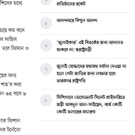
শিদের মধ্যে
প্রতিষ্ঠানের রকেট
আনন্দঘরে বিপুল আনন্দ
৫
 চেয়ে কম বলে
লে সাহিল
‘জুলাইকার’ এই বিতর্কের জন্য আদালত
৬
ন। তবে জিসান ও
থাকবে না: স্বরাষ্ট্রমন্ত্রী
জুলাই যোদ্ধাদের যথাযথ মর্যাদা দেওয়া না
৭
হলে সেটা জাতির জন্য লজ্জার হবে:
য়ের জন্য
ভারপ্রাপ্ত রাষ্ট্রপতি
 শাহ’র করা
হান ৩৫ বলে ৮
মিশিগানে ডেমোক্র্যাট সিনেট প্রাইমারিতে
৮
জয়ী আবদুল আল-সাইয়েদ, ব্যর্থ কোটি
কোটি ডলারের প্রচারণা
নার জিশান
মিশিগানে দক্ষিণ সুরমা ওয়েলফেয়ার
ের টর্নেডো
৯