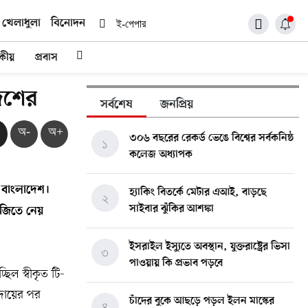
খেলাধুলা
বিনোদন
ই-পেপার
দকীয়
প্রবাস
দেশের
সর্বশেষ
জনপ্রিয়
অ-
অ+
৩০৬ বছরের রেকর্ড ভেঙে বিশ্বের সর্বকনিষ্ঠ
১
কলেজ অধ্যাপক
 বাংলাদেশ।
হ্যাকিং বিতর্কে মেটার এআই, বাড়ছে
২
সাইবার ঝুঁকির আশঙ্কা
 জিতে নেয়
ইসরাইল ইস্যুতে অবস্থান, যুক্তরাষ্ট্রের ভিসা
৩
পাওয়ায় কি প্রভাব পড়বে
ল স্বীকৃত টি-
িদায়ের পর
চাঁদের বুকে আছড়ে পড়ল ইলন মাস্কের
৪