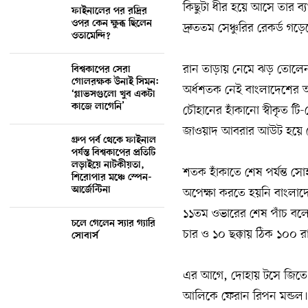
কিছুটা ধীর হয়ে আসে তার ব্
ফাইনালের পর রদ্রির
ওপর কেন ক্ষুব্ধ ছিলেন
দ্রুততম সেঞ্চুরির রেকর্ড গড়ে
ওতামেন্দি?
রান তাড়ায় নেমে ঝড় তোলেন স
বিশ্বকাপের সেরা
গোলরক্ষক উনাই সিমন:
অর্ধশতক নেই বাংলাদেশের আ
‘গ্লাভসগুলো খুব একটা
কাজে লাগেনি’
চৌহানের হাঁকানো স্বীকৃত টি
জাওয়াদ আবরার আউট হয়ে গে
গ্রুপ পর্ব থেকে ফাইনাল
পর্যন্ত বিশ্বকাপের প্রতিটি
লড়াইয়ে নাটকীয়তা,
শতক হাঁকাতে শেষ পর্যন্ত 
শিরোপার মঞ্চে স্পেন-
আর্জেন্টিনা
অপেক্ষা করতে হয়নি বাংলাদ
১১তম ওভারের শেষ পাঁচ বলে
চলে গেলেন স্যার গ্যারি
চার ও ১০ ছক্কায় ঠিক ১০০
সোবার্স
এর আগে, দোহায় টসে জিতে আ
আলিকে ফেরান রিপন মন্ডল। আ