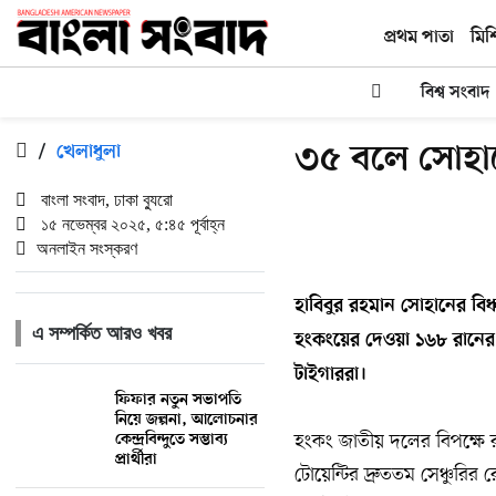
প্রথম পাতা
মিশ
বিশ্ব সংবাদ
৩৫ বলে সোহানে
/
খেলাধুলা
বাংলা সংবাদ, ঢাকা ব্যুরো
১৫ নভেম্বর ২০২৫, ৫:৪৫ পূর্বাহ্ন
অনলাইন সংস্করণ
হাবিবুর রহমান সোহানের বিধ
এ সম্পর্কিত আরও খবর
হংকংয়ের দেওয়া ১৬৮ রানের 
টাইগাররা।
ফিফার নতুন সভাপতি
নিয়ে জল্পনা, আলোচনার
হংকং জাতীয় দলের বিপক্ষে 
কেন্দ্রবিন্দুতে সম্ভাব্য
প্রার্থীরা
টোয়েন্টির দ্রুততম সেঞ্চুরি