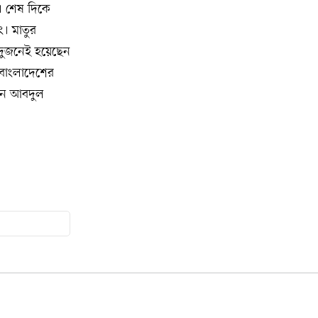
অ্যাসোসিয়েশনের বনভোজন অনুষ্ঠিত
। শেষ দিকে
ং। মাতুর
বিশ্বজুড়ে কূটনৈতিক পুনর্বিন্যাস, ৫ অঞ্চলে
১০
 দুজনেই হয়েছেন
মিশন বন্ধ করছে যুক্তরাষ্ট্র
 বাংলাদেশের
েন আবদুল
মিশিগানে ফ্রেন্ডস এন্ড ফ্যামিলির
১১
বনভোজনে প্রাণের উচ্ছ্বাস
মিশিগানে ডেমোক্র্যাটদের প্রাইমারিতে
১২
আল-সাইয়েদকে হারাতে কেন এত মরিয়া
ইসারায়েলি লবি এআইপ্যাক
মুনা দাওয়াহ কনফারেন্স ২০২৬ সম্পর্কে
১৩
প্রেস ব্রিফিং
শেখ হাসিনার সঙ্গে সংবাদ সম্মেলনে
১৪
থাকছেন সাকিব আল হাসান