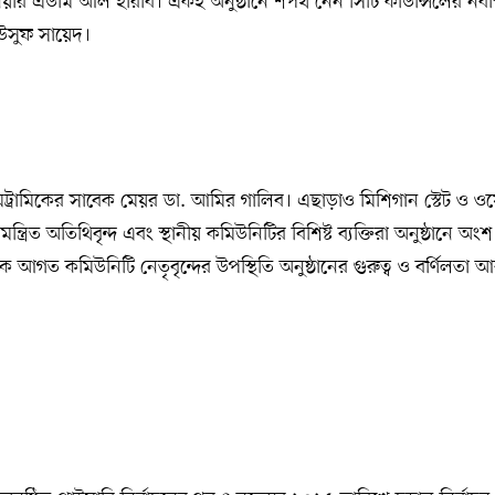
জিনিয়ার এডাম আল হারবি। একই অনুষ্ঠানে শপথ নেন সিটি কাউন্সিলের নব
ইউসুফ সায়েদ।
যামট্রামিকের সাবেক মেয়র ডা. আমির গালিব। এছাড়াও মিশিগান স্টেট ও ওয়
আমন্ত্রিত অতিথিবৃন্দ এবং স্থানীয় কমিউনিটির বিশিষ্ট ব্যক্তিরা অনুষ্ঠানে অং
 আগত কমিউনিটি নেতৃবৃন্দের উপস্থিতি অনুষ্ঠানের গুরুত্ব ও বর্ণিলতা আ