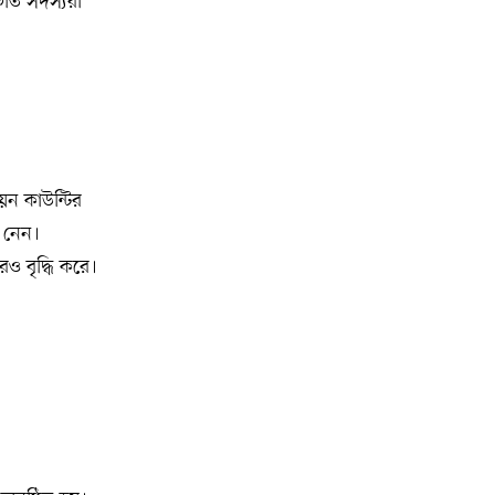
াগত সদস্যরা
অ্যাসোসিয়েশনের বনভোজন অনুষ্ঠিত
বিশ্বজুড়ে কূটনৈতিক পুনর্বিন্যাস, ৫ অঞ্চলে
১০
মিশন বন্ধ করছে যুক্তরাষ্ট্র
মিশিগানে ফ্রেন্ডস এন্ড ফ্যামিলির
১১
বনভোজনে প্রাণের উচ্ছ্বাস
েন কাউন্টির
শ নেন।
মিশিগানে ডেমোক্র্যাটদের প্রাইমারিতে
১২
রও বৃদ্ধি করে।
আল-সাইয়েদকে হারাতে কেন এত মরিয়া
ইসারায়েলি লবি এআইপ্যাক
মুনা দাওয়াহ কনফারেন্স ২০২৬ সম্পর্কে
১৩
প্রেস ব্রিফিং
শেখ হাসিনার সঙ্গে সংবাদ সম্মেলনে
১৪
থাকছেন সাকিব আল হাসান