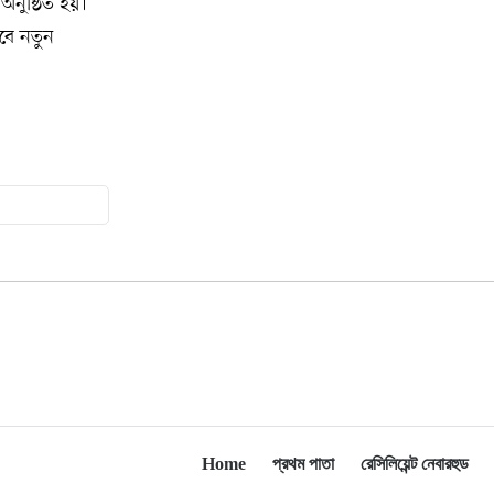
 অনুষ্ঠিত হয়।
যুক্তরাষ্ট্রকে ছাড়ে বাধ্য করতে কোন কৌশলে
াবে নতুন
১৫
ওয়াশিংটনের ওপর চাপ বাড়াচ্ছে ইরান
ট্রাম্প অর্গানাইজেশনের হিসাব বন্ধের কারণ
১৬
জানাল ক্যাপিটাল ওয়ান
মুক্তিযোদ্ধাদের তালিকা তৈরিতে
১৭
সহযোগিতায় আগ্রহী যুক্তরাষ্ট্র
নিউইয়র্কে বড়লেখাবাসীর মিলনমেলা
১৮
বড়লেখা সামাজিক ও সাংস্কৃতিক সমিতির
বার্ষিক বনভোজন
ওয়াশিংটন ডিসিতে ছাড়া হচ্ছে ৬ লাখ মশা
১৯
Home
প্রথম পাতা
রেসিলিয়েন্ট নেবারহুড
যুক্তরাষ্ট্রের শ্রেণিকক্ষে রোবট শিক্ষক আনার