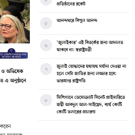
প্রতিষ্ঠানের রকেট
আনন্দঘরে বিপুল আনন্দ
৫
‘জুলাইকার’ এই বিতর্কের জন্য আদালত
৬
থাকবে না: স্বরাষ্ট্রমন্ত্রী
জুলাই যোদ্ধাদের যথাযথ মর্যাদা দেওয়া না
৭
হণ ও অভিষেক
হলে সেটা জাতির জন্য লজ্জার হবে:
ত এ অনুষ্ঠানে
ভারপ্রাপ্ত রাষ্ট্রপতি
মিশিগানে ডেমোক্র্যাট সিনেট প্রাইমারিতে
৮
জয়ী আবদুল আল-সাইয়েদ, ব্যর্থ কোটি
কোটি ডলারের প্রচারণা
ণ করেন
মিশিগানে দক্ষিণ সুরমা ওয়েলফেয়ার
৯