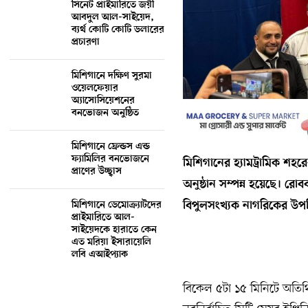
সিনেট প্রাইমারিতে জয়ী
আবদুল আল-সাইয়েদ,
ব্যর্থ কোটি কোটি ডলারের
প্রচারণা
মিশিগানে দক্ষিণ সুরমা
ওয়েলফেয়ার
অ্যাসোসিয়েশনের
বনভোজন অনুষ্ঠিত
মিশিগানে ফ্রেন্ডস এন্ড
ফ্যামিলির বনভোজনে
মিশিগানের হ্যামট্রামিক শহ
প্রাণের উচ্ছ্বাস
অনুষ্ঠান সম্পন্ন হয়েছে। রোব
বিপুলসংখ্যক নাগরিকের উপস্
মিশিগানে ডেমোক্র্যাটদের
প্রাইমারিতে আল-
সাইয়েদকে হারাতে কেন
এত মরিয়া ইসারায়েলি
লবি এআইপ্যাক
বিকেল ৫টা ১৫ মিনিটে অতিথি