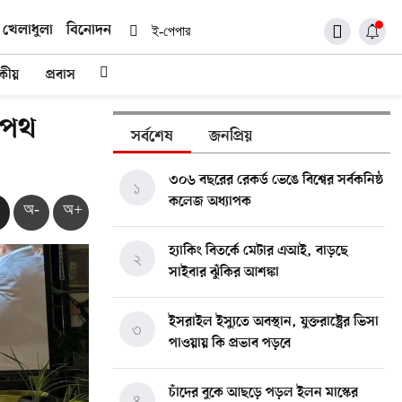
খেলাধুলা
বিনোদন
ই-পেপার
দকীয়
প্রবাস
শপথ
সর্বশেষ
জনপ্রিয়
৩০৬ বছরের রেকর্ড ভেঙে বিশ্বের সর্বকনিষ্ঠ
১
কলেজ অধ্যাপক
অ-
অ+
হ্যাকিং বিতর্কে মেটার এআই, বাড়ছে
২
সাইবার ঝুঁকির আশঙ্কা
ইসরাইল ইস্যুতে অবস্থান, যুক্তরাষ্ট্রের ভিসা
৩
পাওয়ায় কি প্রভাব পড়বে
চাঁদের বুকে আছড়ে পড়ল ইলন মাস্কের
৪