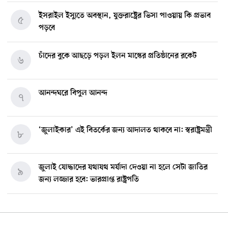
ইসরাইল ইস্যুতে অবস্থান, যুক্তরাষ্ট্রের ভিসা পাওয়ায় কি প্রভাব
৫
পড়বে
চাঁদের বুকে আছড়ে পড়ল ইলন মাস্কের প্রতিষ্ঠানের রকেট
৬
আনন্দঘরে বিপুল আনন্দ
৭
‘জুলাইকার’ এই বিতর্কের জন্য আদালত থাকবে না: স্বরাষ্ট্রমন্ত্রী
৮
জুলাই যোদ্ধাদের যথাযথ মর্যাদা দেওয়া না হলে সেটা জাতির
৯
জন্য লজ্জার হবে: ভারপ্রাপ্ত রাষ্ট্রপতি
মিশিগানে ডেমোক্র্যাট সিনেট প্রাইমারিতে জয়ী আবদুল আল-
১০
সাইয়েদ, ব্যর্থ কোটি কোটি ডলারের প্রচারণা