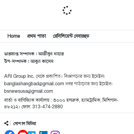
মিশিগানে দক্ষিণ সুরমা ওয়েলফেয়ার অ্যাসোসিয়েশনের
১১
বনভোজন অনুষ্ঠিত
বিশ্বজুড়ে কূটনৈতিক পুনর্বিন্যাস, ৫ অঞ্চলে মিশন বন্ধ করছে
Home
প্রথম পাতা
রেসিলিয়েন্ট নেবারহুড
১২
যুক্তরাষ্ট্র
ভারপ্রাপ্ত সম্পাদক : আজীবুন নাহার
মিশিগানে ফ্রেন্ডস এন্ড ফ্যামিলির বনভোজনে প্রাণের উচ্ছ্বাস
১৩
উপ-সম্পাদক : আবুল কাসেম
ARI Group Inc. থেকে প্রকাশিত। বিজ্ঞাপনের জন্য ইমেইল:
মিশিগানে ডেমোক্র্যাটদের প্রাইমারিতে আল-সাইয়েদকে হারাতে
১৪
banglashangbad@gmail.com খবর পাঠানোর জন্য ইমেইল:
কেন এত মরিয়া ইসারায়েলি লবি এআইপ্যাক
bsnewsusa@gmail.com
বার্তা ও বাণিজ্যিক কার্যালয় : ৩০০০ হলব্রুক, হ্যামট্রামিক, মিশিগান-
মুনা দাওয়াহ কনফারেন্স ২০২৬ সম্পর্কে প্রেস ব্রিফিং
১৫
৪৮২১২। ফোন: 313-474-2880
সোশ্যাল মিডিয়া
শেখ হাসিনার সঙ্গে সংবাদ সম্মেলনে থাকছেন সাকিব আল
১৬
হাসান