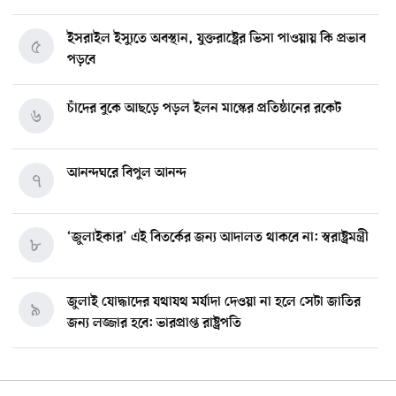
ইসরাইল ইস্যুতে অবস্থান, যুক্তরাষ্ট্রের ভিসা পাওয়ায় কি প্রভাব
৫
পড়বে
চাঁদের বুকে আছড়ে পড়ল ইলন মাস্কের প্রতিষ্ঠানের রকেট
৬
আনন্দঘরে বিপুল আনন্দ
৭
‘জুলাইকার’ এই বিতর্কের জন্য আদালত থাকবে না: স্বরাষ্ট্রমন্ত্রী
৮
জুলাই যোদ্ধাদের যথাযথ মর্যাদা দেওয়া না হলে সেটা জাতির
৯
জন্য লজ্জার হবে: ভারপ্রাপ্ত রাষ্ট্রপতি
মিশিগানে ডেমোক্র্যাট সিনেট প্রাইমারিতে জয়ী আবদুল আল-
১০
সাইয়েদ, ব্যর্থ কোটি কোটি ডলারের প্রচারণা