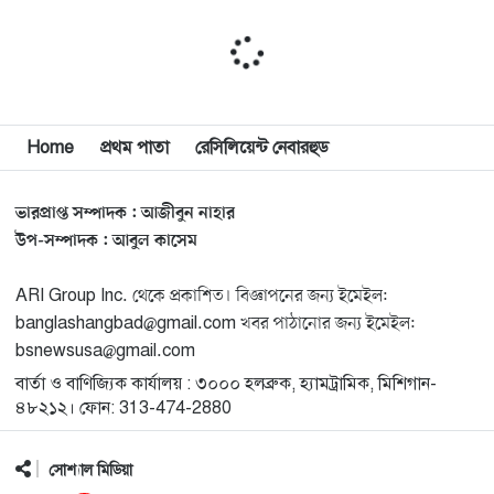
মিশিগানে দক্ষিণ সুরমা ওয়েলফেয়ার অ্যাসোসিয়েশনের
১১
বনভোজন অনুষ্ঠিত
বিশ্বজুড়ে কূটনৈতিক পুনর্বিন্যাস, ৫ অঞ্চলে মিশন বন্ধ করছে
Home
প্রথম পাতা
রেসিলিয়েন্ট নেবারহুড
১২
যুক্তরাষ্ট্র
ভারপ্রাপ্ত সম্পাদক : আজীবুন নাহার
মিশিগানে ফ্রেন্ডস এন্ড ফ্যামিলির বনভোজনে প্রাণের উচ্ছ্বাস
১৩
উপ-সম্পাদক : আবুল কাসেম
ARI Group Inc. থেকে প্রকাশিত। বিজ্ঞাপনের জন্য ইমেইল:
মিশিগানে ডেমোক্র্যাটদের প্রাইমারিতে আল-সাইয়েদকে হারাতে
১৪
banglashangbad@gmail.com খবর পাঠানোর জন্য ইমেইল:
কেন এত মরিয়া ইসারায়েলি লবি এআইপ্যাক
bsnewsusa@gmail.com
বার্তা ও বাণিজ্যিক কার্যালয় : ৩০০০ হলব্রুক, হ্যামট্রামিক, মিশিগান-
মুনা দাওয়াহ কনফারেন্স ২০২৬ সম্পর্কে প্রেস ব্রিফিং
১৫
৪৮২১২। ফোন: 313-474-2880
সোশ্যাল মিডিয়া
শেখ হাসিনার সঙ্গে সংবাদ সম্মেলনে থাকছেন সাকিব আল
১৬