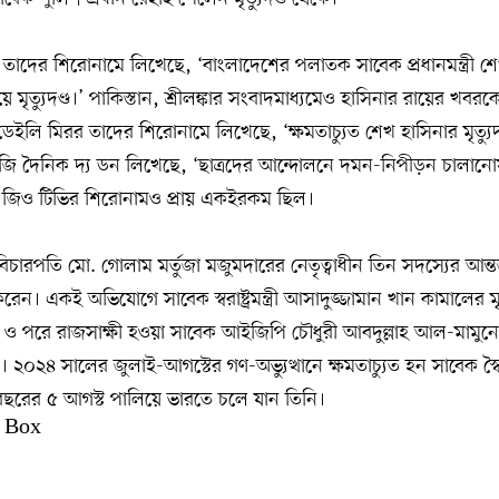
োলু তাদের শিরোনামে লিখেছে, ‘বাংলাদেশের পলাতক সাবেক প্রধানমন্ত্রী শ
ৃত্যুদণ্ড।’ পাকিস্তান, শ্রীলঙ্কার সংবাদমাধ্যমেও হাসিনার রায়ের খবরকে
ডেইলি মিরর তাদের শিরোনামে লিখেছে, ‘ক্ষমতাচ্যুত শেখ হাসিনার মৃত্যুদণ
রেজি দৈনিক দ্য ডন লিখেছে, ‘ছাত্রদের আন্দোলনে দমন-নিপীড়ন চালান
দণ্ড।’ জিও টিভির শিরোনামও প্রায় একইরকম ছিল।
চারপতি মো. গোলাম মর্তুজা মজুমদারের নেতৃত্বাধীন তিন সদস্যের আন্ত
রেন। একই অভিযোগে সাবেক স্বরাষ্ট্রমন্ত্রী আসাদুজ্জামান খান কামালের মৃত
পরে রাজসাক্ষী হওয়া সাবেক আইজিপি চৌধুরী আবদুল্লাহ আল-মামুনে
২০২৪ সালের জুলাই-আগস্টের গণ-অভ্যুত্থানে ক্ষমতাচ্যুত হন সাবেক স্ব
ওই বছরের ৫ আগস্ট পালিয়ে ভারতে চলে যান তিনি।
 Box