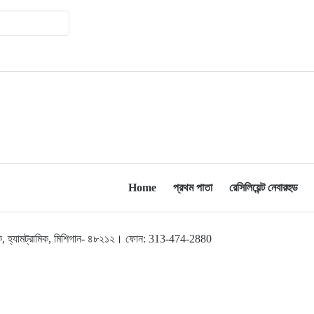
২০
৩১৬ বছর, দীর্ঘায়ুর রহস্য নিয়ে চলছে
গবেষণা
Home
প্রথম পাতা
রেসিলিয়েন্ট নেবারহুড
লব্রুক, হ্যামট্রামিক, মিশিগান- ৪৮২১২। ফোন: 313-474-2880