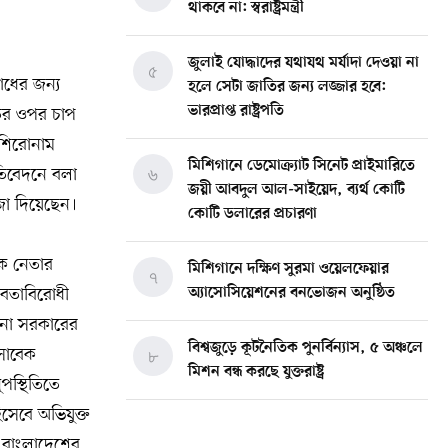
থাকবে না: স্বরাষ্ট্রমন্ত্রী
জুলাই যোদ্ধাদের যথাযথ মর্যাদা দেওয়া না
৫
াধের জন্য
হলে সেটা জাতির জন্য লজ্জার হবে:
ভারপ্রাপ্ত রাষ্ট্রপতি
তের ওপর চাপ
 শিরোনাম
মিশিগানে ডেমোক্র্যাট সিনেট প্রাইমারিতে
্রতিবেদনে বলা
৬
জয়ী আবদুল আল-সাইয়েদ, ব্যর্থ কোটি
াজা দিয়েছেন।
কোটি ডলারের প্রচারণা
েক নেতার
মিশিগানে দক্ষিণ সুরমা ওয়েলফেয়ার
৭
বতাবিরোধী
অ্যাসোসিয়েশনের বনভোজন অনুষ্ঠিত
সিনা সরকারের
বিশ্বজুড়ে কূটনৈতিক পুনর্বিন্যাস, ৫ অঞ্চলে
 সাবেক
৮
মিশন বন্ধ করছে যুক্তরাষ্ট্র
পস্থিতিতে
সেবে অভিযুক্ত
মিশিগানে ফ্রেন্ডস এন্ড ফ্যামিলির
৯
 বাংলাদেশের