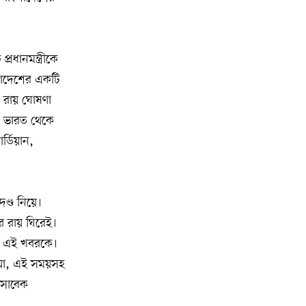
বনভোজনে প্রাণের উচ্ছ্বাস
মিশিগানে ডেমোক্র্যাটদের প্রাইমারিতে
১০
আল-সাইয়েদকে হারাতে কেন এত মরিয়া
ধানমন্ত্রীকে
ইসারায়েলি লবি এআইপ্যাক
লাদেশের একটি
। রায় ঘোষণা
মুনা দাওয়াহ কনফারেন্স ২০২৬ সম্পর্কে
১১
ে ভারত থেকে
প্রেস ব্রিফিং
র্ডিয়ান,
শেখ হাসিনার সঙ্গে সংবাদ সম্মেলনে
১২
থাকছেন সাকিব আল হাসান
দণ্ড নিয়ে।
যুক্তরাষ্ট্রকে ছাড়ে বাধ্য করতে কোন কৌশলে
র রায় ঘিরেই।
১৩
ওয়াশিংটনের ওপর চাপ বাড়াচ্ছে ইরান
েছে এই খবরকে।
ডিয়া, এই সময়সহ
ট্রাম্প অর্গানাইজেশনের হিসাব বন্ধের কারণ
১৪
 সাবেক
জানাল ক্যাপিটাল ওয়ান