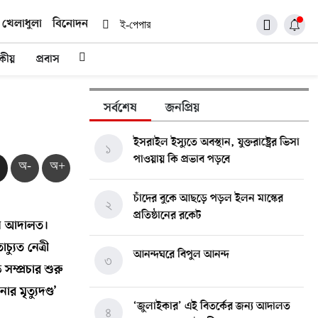
খেলাধুলা
বিনোদন
ই-পেপার
দকীয়
প্রবাস
সর্বশেষ
জনপ্রিয়
ইসরাইল ইস্যুতে অবস্থান, যুক্তরাষ্ট্রের ভিসা
১
পাওয়ায় কি প্রভাব পড়বে
অ-
অ+
চাঁদের বুকে আছড়ে পড়ল ইলন মাস্কের
২
প্রতিষ্ঠানের রকেট
ছেন আদালত।
যুত নেত্রী
আনন্দঘরে বিপুল আনন্দ
৩
ম্প্রচার শুরু
 মৃত্যুদণ্ড’
‘জুলাইকার’ এই বিতর্কের জন্য আদালত
৪