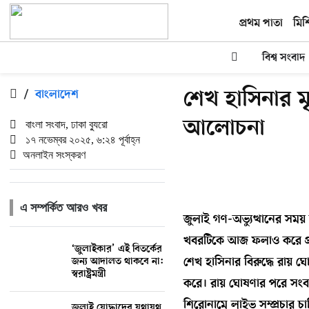
প্রথম পাতা
মিশ
বিশ্ব সংবাদ
শেখ হাসিনার মৃত
/
বাংলাদেশ
আলোচনা
বাংলা সংবাদ, ঢাকা ব্যুরো
১৭ নভেম্বর ২০২৫, ৬:২৪ পূর্বাহ্ন
অনলাইন সংস্করণ
এ সম্পর্কিত আরও খবর
জুলাই গণ-অভ্যুত্থানের সময়
খবরটিকে আজ ফলাও করে প্রচা
‘জুলাইকার’ এই বিতর্কের
জন্য আদালত থাকবে না:
শেখ হাসিনার বিরুদ্ধে রায় 
স্বরাষ্ট্রমন্ত্রী
করে। রায় ঘোষণার পরে সংবাদম
শিরোনামে লাইভ সম্প্রচার চাল
জুলাই যোদ্ধাদের যথাযথ