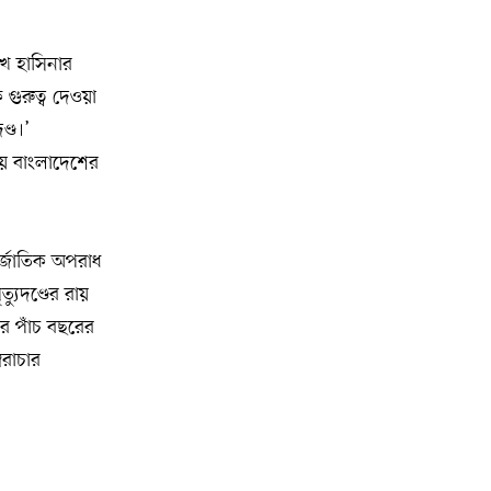
মুক্তিযোদ্ধাদের তালিকা তৈরিতে
১৫
সহযোগিতায় আগ্রহী যুক্তরাষ্ট্র
েখ হাসিনার
 গুরুত্ব দেওয়া
নিউইয়র্কে বড়লেখাবাসীর মিলনমেলা
১৬
্ড।’
বড়লেখা সামাজিক ও সাংস্কৃতিক সমিতির
োয় বাংলাদেশের
বার্ষিক বনভোজন
ওয়াশিংটন ডিসিতে ছাড়া হচ্ছে ৬ লাখ মশা
১৭
র্জাতিক অপরাধ
্যুদণ্ডের রায়
যুক্তরাষ্ট্রের শ্রেণিকক্ষে রোবট শিক্ষক আনার
১৮
র পাঁচ বছরের
সিদ্ধান্তে ক্ষুব্ধ শিক্ষকেরা
ৈরাচার
ফিফার নতুন সভাপতি নিয়ে জল্পনা,
১৯
আলোচনার কেন্দ্রবিন্দুতে সম্ভাব্য প্রার্থীরা
ব্রাজিলের তিন বোনের সম্মিলিত বয়স