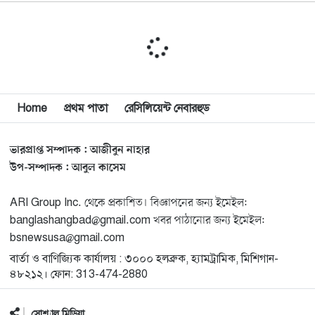
১০
যুক্তরাষ্ট্র
মিশিগানে ফ্রেন্ডস এন্ড ফ্যামিলির বনভোজনে প্রাণের উচ্ছ্বাস
১১
মিশিগানে ডেমোক্র্যাটদের প্রাইমারিতে আল-সাইয়েদকে হারাতে
Home
প্রথম পাতা
রেসিলিয়েন্ট নেবারহুড
১২
কেন এত মরিয়া ইসারায়েলি লবি এআইপ্যাক
ভারপ্রাপ্ত সম্পাদক : আজীবুন নাহার
মুনা দাওয়াহ কনফারেন্স ২০২৬ সম্পর্কে প্রেস ব্রিফিং
১৩
উপ-সম্পাদক : আবুল কাসেম
ARI Group Inc. থেকে প্রকাশিত। বিজ্ঞাপনের জন্য ইমেইল:
শেখ হাসিনার সঙ্গে সংবাদ সম্মেলনে থাকছেন সাকিব আল
১৪
banglashangbad@gmail.com খবর পাঠানোর জন্য ইমেইল:
হাসান
bsnewsusa@gmail.com
বার্তা ও বাণিজ্যিক কার্যালয় : ৩০০০ হলব্রুক, হ্যামট্রামিক, মিশিগান-
যুক্তরাষ্ট্রকে ছাড়ে বাধ্য করতে কোন কৌশলে ওয়াশিংটনের ওপর
১৫
৪৮২১২। ফোন: 313-474-2880
চাপ বাড়াচ্ছে ইরান
সোশ্যাল মিডিয়া