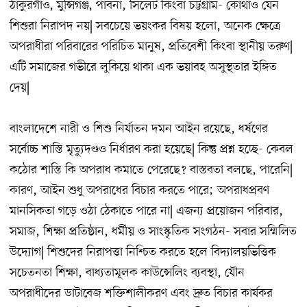
ঠাকুরগাঁও, মুন্সিগঞ্জ, পাবনা, সিলেট কিংবা চট্টগ্রাম- কোথাও যেন
শিশুরা নিরাপদ নয়| সবচেয়ে ভয়ংকর বিষয় হলো, অনেক ক্ষেত্রে
অপরাধীরা পরিবারের পরিচিত মানুষ, প্রতিবেশী কিংবা স্থানীয় তরুণ|
এটি সমাজের গভীরে লুকিয়ে থাকা এক ভয়াবহ অসুস্থতার ইঙ্গিত
দেয়|
বাংলাদেশে নারী ও শিশু নির্যাতন দমন আইন রয়েছে, ধর্ষণের
সর্বোচ্চ শাস্তি মৃত্যুদণ্ডও নির্ধারণ করা হয়েছে| কিন্তু প্রশ্ন হচ্ছে- কেবল
কঠোর শাস্তি কি অপরাধ কমাতে পেরেছে? বাস্তবতা বলছে, পারেনি|
কারণ, আইন শুধু অপরাধের বিচার করতে পারে; অপরাধপ্রবণ
মানসিকতা গড়ে ওঠা ঠেকাতে পারে না| এজন্য প্রয়োজন পরিবার,
সমাজ, শিক্ষা প্রতিষ্ঠান, ধর্মীয় ও সাংস্কৃতিক সংগঠন- সবার সম্মিলিত
উদ্যোগ| শিশুদের নিরাপত্তা নিশ্চিত করতে হলে বিদ্যালয়ভিত্তিক
সচেতনতা শিক্ষা, বাধ্যতামূলক কাউন্সেলিং ব্যবস্থা, যৌন
অপরাধীদের ডাটাবেজ শক্তিশালীকরণ এবং দ্রুত বিচার কার্যকর