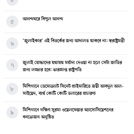
আনন্দঘরে বিপুল আনন্দ
৫
‘জুলাইকার’ এই বিতর্কের জন্য আদালত থাকবে না: স্বরাষ্ট্রমন্ত্রী
৬
জুলাই যোদ্ধাদের যথাযথ মর্যাদা দেওয়া না হলে সেটা জাতির
৭
জন্য লজ্জার হবে: ভারপ্রাপ্ত রাষ্ট্রপতি
মিশিগানে ডেমোক্র্যাট সিনেট প্রাইমারিতে জয়ী আবদুল আল-
৮
সাইয়েদ, ব্যর্থ কোটি কোটি ডলারের প্রচারণা
মিশিগানে দক্ষিণ সুরমা ওয়েলফেয়ার অ্যাসোসিয়েশনের
৯
বনভোজন অনুষ্ঠিত
বিশ্বজুড়ে কূটনৈতিক পুনর্বিন্যাস, ৫ অঞ্চলে মিশন বন্ধ করছে