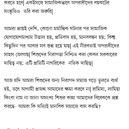
করতে হবে| একইসঙ্গে সামাজিকভাবে অপরাধীদের বয়কটের
সংস্কৃতিও ˆতরি করা জরুরি|
আমরা প্রায়ই দেখি, কোনো মর্মান্তিক ঘটনার পর সামাজিক
যোগাযোগমাধ্যম উত্তাল হয়, প্রতিবাদ হয়, মানববন্ধন হয়; কিন্তু
কিছুদিন পর আবার সব স্তব্ধ হয়ে যায়| এই নীরবতাই অপরাধীদের
সাহস জোগায়| শিশুদের নিরাপত্তা নিশ্চিত করা কেবল সরকারের
দায়িত্ব নয়; এটি প্রতিটি নাগরিকের ˆনতিক দায়িত্ব|
আজ যদি আমরা শিশুদের জন্য নিরাপদ সমাজ গড়ে তুলতে ব্যর্থ
হই, তবে আগামী প্রজন্ম আমাদের ক্ষমা করবে না| রামিসা, লামিয়া
কিংবা নাম না জানা অসংখ্য শিশুর কান্না আমাদের বিবেককে প্রশ্ন
করছে- আমরা কি সত্যিই মানবিক সমাজে বাস করছি?