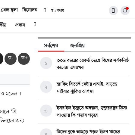
খেলাধুলা
বিনোদন
ই-পেপার
দকীয়
প্রবাস
সর্বশেষ
জনপ্রিয়
অ-
অ+
৩০৬ বছরের রেকর্ড ভেঙে বিশ্বের সর্বকনিষ্ঠ
১
কলেজ অধ্যাপক
হ্যাকিং বিতর্কে মেটার এআই, বাড়ছে
২
সাইবার ঝুঁকির আশঙ্কা
ী ও মডেল ।
ইসরাইল ইস্যুতে অবস্থান, যুক্তরাষ্ট্রের ভিসা
৩
লে ‘থ্রি
পাওয়ায় কি প্রভাব পড়বে
অভিনয়ের জন্য
চাঁদের বুকে আছড়ে পড়ল ইলন মাস্কের
৪