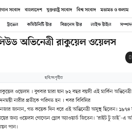
িগান সংবাদ
বাংলাদেশ
যুক্তরাষ্ট্র সংবাদ
বিশ্ব সংবাদ
মতামত ও কলাম
ট্রাভেল
কমিউনিটি স্টার
বিজনেস স্টার
লাইফ স্টাইল
সম্পা
লিউড অভিনেত্রী রাকুয়েল ওয়েলস
ছবি:সংগৃহীত
কুয়েল ওয়েলস । বুধবার মারা যান ৮২ বছর বয়সী এই মার্কিন অভিনেত্র
ময়ী নারীর প্রতীকে পরিণত হন । খবর বিবিসির
েজার জানান, গত কয়েক দিন ধরে এই অভিনেত্রী অসুস্থ ছিলেন। ১৯৭৪ সা
ভিনয়ের জন্য ওয়েলস গোল্ডেন গ্লোব অ্যাওয়ার্ড জিতেন। ‘রাইট টু ডাই’-এ 
নয়ন পান।