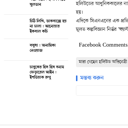
হলিউডের আধুনিককালের নায়িকা
সুলতান
হয়।
এদিকে সিএনএনের এক প্রতিব
চিঠি লিখি, ডাকবাক্সে হয়
না ঢালা : আনোয়ার
মূলত কল্পবিজ্ঞান নির্ভর ‘ফ্যা
ইকবাল কচি
Facebook Comments
বসুধা : অনামিকা
নেওয়াজ
মারা গেছেন হলিউড অভিনেত্রী
চাবুকের হিস হিস বনাম
ফেড়ারেল আইন :
মন্তব্য করুন
ইশতিয়াক রুপু