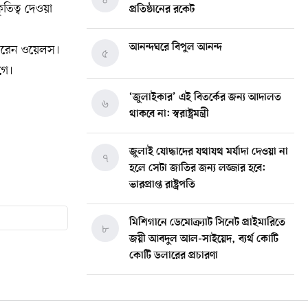
তিত্ব দেওয়া
প্রতিষ্ঠানের রকেট
আনন্দঘরে বিপুল আনন্দ
 করেন ওয়েলস।
৫
গে।
‘জুলাইকার’ এই বিতর্কের জন্য আদালত
৬
থাকবে না: স্বরাষ্ট্রমন্ত্রী
জুলাই যোদ্ধাদের যথাযথ মর্যাদা দেওয়া না
৭
হলে সেটা জাতির জন্য লজ্জার হবে:
ভারপ্রাপ্ত রাষ্ট্রপতি
মিশিগানে ডেমোক্র্যাট সিনেট প্রাইমারিতে
৮
জয়ী আবদুল আল-সাইয়েদ, ব্যর্থ কোটি
কোটি ডলারের প্রচারণা
মিশিগানে দক্ষিণ সুরমা ওয়েলফেয়ার
৯