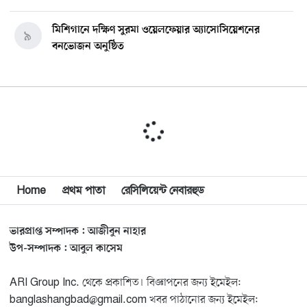
মিশিগানে দক্ষিণ সুরমা ওয়েলফেয়ার অ্যাসোসিয়েশনের
৯
বনভোজন অনুষ্ঠিত
বিশ্বজুড়ে কূটনৈতিক পুনর্বিন্যাস, ৫ অঞ্চলে মিশন বন্ধ করছে
১০
যুক্তরাষ্ট্র
মিশিগানে ফ্রেন্ডস এন্ড ফ্যামিলির বনভোজনে প্রাণের উচ্ছ্বাস
১১
মিশিগানে ডেমোক্র্যাটদের প্রাইমারিতে আল-সাইয়েদকে হারাতে
Home
প্রথম পাতা
রেসিলিয়েন্ট নেবারহুড
১২
কেন এত মরিয়া ইসারায়েলি লবি এআইপ্যাক
ভারপ্রাপ্ত সম্পাদক : আজীবুন নাহার
মুনা দাওয়াহ কনফারেন্স ২০২৬ সম্পর্কে প্রেস ব্রিফিং
১৩
উপ-সম্পাদক : আবুল কাসেম
ARI Group Inc. থেকে প্রকাশিত। বিজ্ঞাপনের জন্য ইমেইল:
শেখ হাসিনার সঙ্গে সংবাদ সম্মেলনে থাকছেন সাকিব আল
১৪
banglashangbad@gmail.com খবর পাঠানোর জন্য ইমেইল: