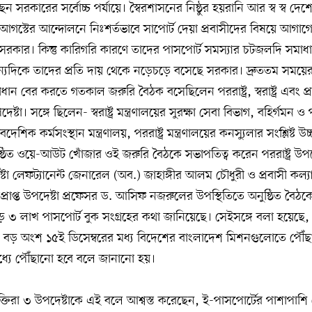
্ছেন সরকারের সর্বোচ্চ পর্যায়ে। স্বৈরশাসনের নিষ্ঠুর হয়রানি আর স্ব স্ব দ
াই-আগস্টের আন্দোলনে নিঃশর্তভাবে সাপোর্ট দেয়া প্রবাসীদের বিষয়ে আগা
ন সরকার। কিন্তু কারিগরি কারণে তাদের পাসপোর্ট সমস্যার চটজলদি সমাধ
অন্যদিকে তাদের প্রতি দায় থেকে নড়েচড়ে বসেছে সরকার। দ্রুততম সময়ের
াধান বের করতে গতকাল জরুরি বৈঠক বসেছিলেন পররাষ্ট্র, স্বরাষ্ট্র এবং প্
পদেষ্টা। সঙ্গে ছিলেন- স্বরাষ্ট্র মন্ত্রণালয়ের সুরক্ষা সেবা বিভাগ, বহির্গমন ও
েশিক কর্মসংস্থান মন্ত্রণালয়, পররাষ্ট্র মন্ত্রণালয়ের কনস্যুলার সংশ্লিষ্ট উচ
ুষ্ঠিত ওয়ে-আউট খোঁজার ওই জরুরি বৈঠকে সভাপতিত্ব করেন পররাষ্ট্র উপদ
েষ্টা লেফট্যানেন্ট জেনারেল (অব.) জাহাঙ্গীর আলম চৌধুরী ও প্রবাসী কল
িত্বপ্রাপ্ত উপদেষ্টা প্রফেসর ড. আসিফ নজরুলের উপস্থিতিতে অনুষ্ঠিত বৈঠক
ড়ে ৩ লাখ পাসপোর্ট বুক সংগ্রহের কথা জানিয়েছে। সেইসঙ্গে বলা হয়েছে, প
 বড় অংশ ১৫ই ডিসেম্বরের মধ্য বিদেশের বাংলাদেশ মিশনগুলোতে পৌঁছা
ধ্যে পৌঁছানো হবে বলে জানানো হয়।
্যক্তিরা ৩ উপদেষ্টাকে এই বলে আশ্বস্ত করেছেন, ই-পাসপোর্টের পাশাপা