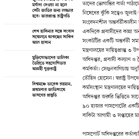
তাদের ভোগান্তির বার্তা পাঠাচ
মর্যাদা দেওয়া না হলে
সেটা জাতির জন্য লজ্জার
নিষেধের ঝুঁকি সত্ত্বেও জুল
হবে: ভারপ্রাপ্ত রাষ্ট্রপতি
সংবেদনশীল অন্তর্বর্তীকালী
একদিকে প্রবাসীদের কান্না 
শেখ হাসিনার সঙ্গে সংবাদ
সম্মেলনে থাকছেন সাকিব
সংকটটির একটি অন্তর্বর্তী সম
আল হাসান
মন্ত্রণালয়ের দায়িত্বপ্রাপ্ত ৩ উ
মুক্তিযোদ্ধাদের তালিকা
অধিদপ্তর, প্রবাসী কল্যাণ ও বৈদ
তৈরিতে সহযোগিতায়
কর্মকর্তা। সেগুনবাগিচায় অন
আগ্রহী যুক্তরাষ্ট্র
তৌহিদ হোসেন। স্বরাষ্ট্র উপদ
বিশ্বমঞ্চে তারেক রহমান,
কর্মসংস্থান মন্ত্রণালয়ের দায়
প্রথমবার জাতিসংঘে
ভাষণের প্রস্তুতি
অধিদপ্তর জরুরি ভিত্তিতে সা
৯০ হাজার পাসপোর্টের একটি
বাকিটা আগামী ৩ সপ্তাহের ম
পাসপোর্ট অধিদপ্তরের কর্তাব