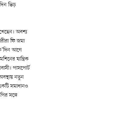
িদিন ভিড়
মুনা দাওয়াহ কনফারেন্স ২০২৬ সম্পর্কে
১৫
প্রেস ব্রিফিং
েখেছেন। অবশ্য
শেখ হাসিনার সঙ্গে সংবাদ সম্মেলনে
১৬
থাকছেন সাকিব আল হাসান
ারীরা ফি জমা
 ক’দিন আগে
যুক্তরাষ্ট্রকে ছাড়ে বাধ্য করতে কোন কৌশলে
িনের যান্ত্রিক
১৭
ওয়াশিংটনের ওপর চাপ বাড়াচ্ছে ইরান
রবাসী। পাসপোর্ট
বস্থায় নতুন
ট্রাম্প অর্গানাইজেশনের হিসাব বন্ধের কারণ
১৮
 একটি সমাধানও
জানাল ক্যাপিটাল ওয়ান
ির সঙ্গে
মুক্তিযোদ্ধাদের তালিকা তৈরিতে
১৯
সহযোগিতায় আগ্রহী যুক্তরাষ্ট্র
নিউইয়র্কে বড়লেখাবাসীর মিলনমেলা
২০