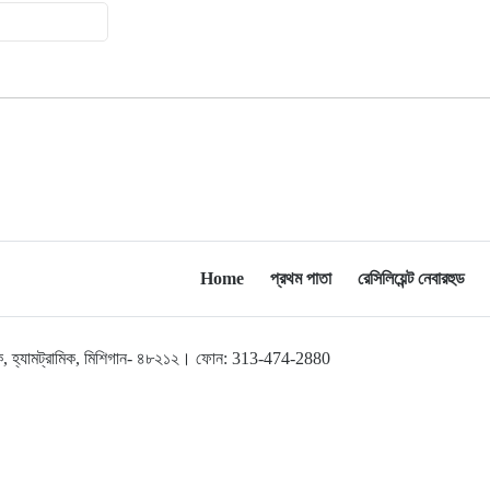
বড়লেখা সামাজিক ও সাংস্কৃতিক সমিতির
বার্ষিক বনভোজন
Home
প্রথম পাতা
রেসিলিয়েন্ট নেবারহুড
লব্রুক, হ্যামট্রামিক, মিশিগান- ৪৮২১২। ফোন: 313-474-2880