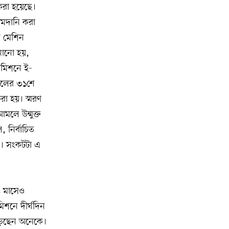
করা হয়েছে।
মিশিগানে ডেমোক্র্যাট সিনেট প্রাইমারিতে
১০
মদানি করা
জয়ী আবদুল আল-সাইয়েদ, ব্যর্থ কোটি
খ মেশিন
কোটি ডলারের প্রচারণা
নানো হয়,
 মিশনে ই-
মিশিগানে দক্ষিণ সুরমা ওয়েলফেয়ার
১১
 সালের ৩১শে
অ্যাসোসিয়েশনের বনভোজন অনুষ্ঠিত
রা হয়। স্মরণ
বিশ্বজুড়ে কূটনৈতিক পুনর্বিন্যাস, ৫ অঞ্চলে
লে উন্মুক্ত
১২
মিশন বন্ধ করছে যুক্তরাষ্ট্র
 নির্বাচিত
হয়। সংকটটা এ
মিশিগানে ফ্রেন্ডস এন্ড ফ্যামিলির
১৩
বনভোজনে প্রাণের উচ্ছ্বাস
৬ মাসেও
মিশিগানে ডেমোক্র্যাটদের প্রাইমারিতে
১৪
আল-সাইয়েদকে হারাতে কেন এত মরিয়া
িশনে দীর্ঘদিন
ইসারায়েলি লবি এআইপ্যাক
পড়েছেন অনেকে।