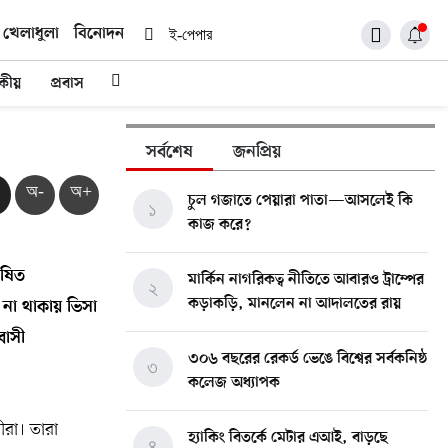
খেলাধুলা
বিনোদন
ই-পেপার
দকীয়
প্রবাস
সর্বশেষ
জনপ্রিয়
অ-
অ+
চুল গজাতে পেয়ারা পাতা—আসলেই কি
১
কাজ করে?
ুষিত
মার্কিন নাগরিকত্ব নীতিতে আবারও ট্রাম্পের
২
কড়াকড়ি, মানলেন না আদালতের রায়
না থাকায় ভিসা
বাসী
৩০৬ বছরের রেকর্ড ভেঙে বিশ্বের সর্বকনিষ্ঠ
৩
কলেজ অধ্যাপক
ীরা। তারা
হ্যাকিং বিতর্কে মেটার এআই, বাড়ছে
৪