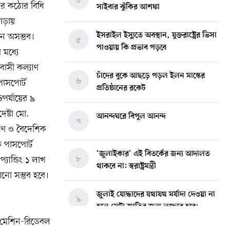
েশের কঠোর বিধি
সাইবার ঝুঁকির আশঙ্কা
গোড়ায়
ান অসম্ভব।
ইসরাইল ইস্যুতে অবস্থান, যুক্তরাষ্ট্রের ভিসা
৫
পাওয়ায় কি প্রভাব পড়বে
 মধ্যে
রবাসী কল্যাণ
চাঁদের বুকে আছড়ে পড়ল ইলন মাস্কের
৬
 পাসপোর্ট
প্রতিষ্ঠানের রকেট
্চপর্যায়ের ৯
েষ্টা মো.
আনন্দঘরে বিপুল আনন্দ
৭
্যাণ ও বৈদেশিক
ে পাসপোর্ট
‘জুলাইকার’ এই বিতর্কের জন্য আদালত
৮
্যান্ডিং ১ লাখ
থাকবে না: স্বরাষ্ট্রমন্ত্রী
নো সম্ভব হবে।
জুলাই যোদ্ধাদের যথাযথ মর্যাদা দেওয়া না
৯
হলে সেটা জাতির জন্য লজ্জার হবে:
ভারপ্রাপ্ত রাষ্ট্রপতি
শি মেশিন-রিডেবল