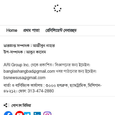
মুনা দাওয়াহ কনফারেন্স ২০২৬ সম্পর্কে প্রেস ব্রিফিং
১১
Home
প্রথম পাতা
রেসিলিয়েন্ট নেবারহুড
শেখ হাসিনার সঙ্গে সংবাদ সম্মেলনে থাকছেন সাকিব আল
১২
হাসান
ভারপ্রাপ্ত সম্পাদক : আজীবুন নাহার
যুক্তরাষ্ট্রকে ছাড়ে বাধ্য করতে কোন কৌশলে ওয়াশিংটনের ওপর
উপ-সম্পাদক : আবুল কাসেম
১৩
চাপ বাড়াচ্ছে ইরান
ARI Group Inc. থেকে প্রকাশিত। বিজ্ঞাপনের জন্য ইমেইল:
banglashangbad@gmail.com খবর পাঠানোর জন্য ইমেইল:
ট্রাম্প অর্গানাইজেশনের হিসাব বন্ধের কারণ জানাল ক্যাপিটাল
১৪
bsnewsusa@gmail.com
ওয়ান
বার্তা ও বাণিজ্যিক কার্যালয় : ৩০০০ হলব্রুক, হ্যামট্রামিক, মিশিগান-
৪৮২১২। ফোন: 313-474-2880
মুক্তিযোদ্ধাদের তালিকা তৈরিতে সহযোগিতায় আগ্রহী যুক্তরাষ্ট্র
১৫
সোশ্যাল মিডিয়া
নিউইয়র্কে বড়লেখাবাসীর মিলনমেলা বড়লেখা সামাজিক ও
১৬