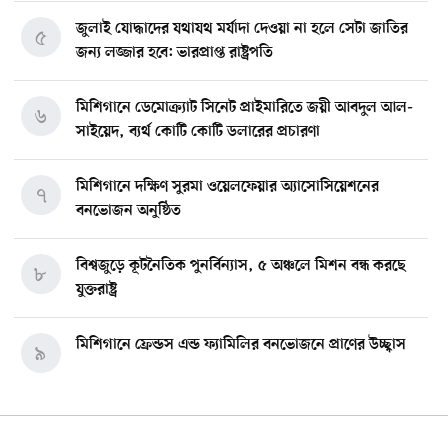
জুলাই যোদ্ধাদের যথাযথ মর্যাদা দেওয়া না হলে সেটা জাতির
৫
জন্য লজ্জার হবে: ভারপ্রাপ্ত রাষ্ট্রপতি
মিশিগানে ডেমোক্র্যাট সিনেট প্রাইমারিতে জয়ী আবদুল আল-
৬
সাইয়েদ, ব্যর্থ কোটি কোটি ডলারের প্রচারণা
মিশিগানে দক্ষিণ সুরমা ওয়েলফেয়ার অ্যাসোসিয়েশনের
৭
বনভোজন অনুষ্ঠিত
বিশ্বজুড়ে কূটনৈতিক পুনর্বিন্যাস, ৫ অঞ্চলে মিশন বন্ধ করছে
৮
যুক্তরাষ্ট্র
মিশিগানে ফ্রেন্ডস এন্ড ফ্যামিলির বনভোজনে প্রাণের উচ্ছ্বাস
৯
মিশিগানে ডেমোক্র্যাটদের প্রাইমারিতে আল-সাইয়েদকে হারাতে
১০
কেন এত মরিয়া ইসারায়েলি লবি এআইপ্যাক