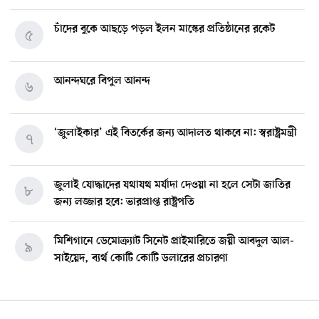
চাঁদের বুকে আছড়ে পড়ল ইলন মাস্কের প্রতিষ্ঠানের রকেট
৫
আনন্দঘরে বিপুল আনন্দ
৬
‘জুলাইকার’ এই বিতর্কের জন্য আদালত থাকবে না: স্বরাষ্ট্রমন্ত্রী
৭
জুলাই যোদ্ধাদের যথাযথ মর্যাদা দেওয়া না হলে সেটা জাতির
৮
জন্য লজ্জার হবে: ভারপ্রাপ্ত রাষ্ট্রপতি
মিশিগানে ডেমোক্র্যাট সিনেট প্রাইমারিতে জয়ী আবদুল আল-
৯
সাইয়েদ, ব্যর্থ কোটি কোটি ডলারের প্রচারণা
মিশিগানে দক্ষিণ সুরমা ওয়েলফেয়ার অ্যাসোসিয়েশনের
১০
বনভোজন অনুষ্ঠিত