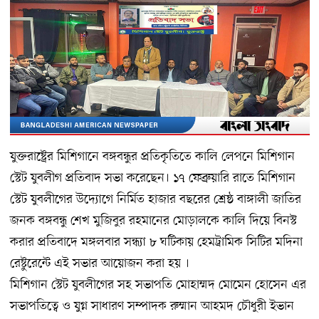
যুক্তরাষ্ট্রের মিশিগানে বঙ্গবন্ধুর প্রতিকৃতিতে কালি লেপনে মিশিগান
স্টেট যুবলীগ প্রতিবাদ সভা করেছেন। ১৭ ফেব্রুয়ারি রাতে মিশিগান
স্টেট যুবলীগের উদ্যোগে নির্মিত হাজার বছরের শ্রেষ্ঠ বাঙ্গালী জাতির
জনক বঙ্গবন্ধু শেখ মুজিবুর রহমানের মোড়ালকে কালি দিয়ে বিনস্ট
করার প্রতিবাদে মঙ্গলবার সন্ধ্যা ৮ ঘটিকায় হেমট্রামিক সিটির মদিনা
রেষ্টুরেন্টে এই সভার আয়োজন করা হয় ।
মিশিগান স্টেট যুবলীগের সহ সভাপতি মোহাম্মদ মোমেন হোসেন এর
সভাপতিত্বে ও যুগ্ন সাধারণ সম্পাদক রুম্মান আহমদ চৌধুরী ইভান