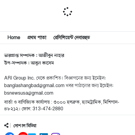
বিশ্বজুড়ে কূটনৈতিক পুনর্বিন্যাস, ৫ অঞ্চলে মিশন বন্ধ করছে
১১
যুক্তরাষ্ট্র
Home
প্রথম পাতা
রেসিলিয়েন্ট নেবারহুড
মিশিগানে ফ্রেন্ডস এন্ড ফ্যামিলির বনভোজনে প্রাণের উচ্ছ্বাস
১২
ভারপ্রাপ্ত সম্পাদক : আজীবুন নাহার
মিশিগানে ডেমোক্র্যাটদের প্রাইমারিতে আল-সাইয়েদকে হারাতে
১৩
উপ-সম্পাদক : আবুল কাসেম
কেন এত মরিয়া ইসারায়েলি লবি এআইপ্যাক
ARI Group Inc. থেকে প্রকাশিত। বিজ্ঞাপনের জন্য ইমেইল:
মুনা দাওয়াহ কনফারেন্স ২০২৬ সম্পর্কে প্রেস ব্রিফিং
banglashangbad@gmail.com খবর পাঠানোর জন্য ইমেইল:
১৪
bsnewsusa@gmail.com
বার্তা ও বাণিজ্যিক কার্যালয় : ৩০০০ হলব্রুক, হ্যামট্রামিক, মিশিগান-
শেখ হাসিনার সঙ্গে সংবাদ সম্মেলনে থাকছেন সাকিব আল
১৫
৪৮২১২। ফোন: 313-474-2880
হাসান
সোশ্যাল মিডিয়া
যুক্তরাষ্ট্রকে ছাড়ে বাধ্য করতে কোন কৌশলে ওয়াশিংটনের ওপর
১৬