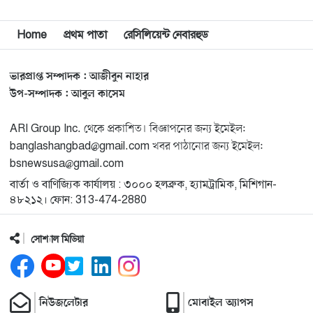
বিশ্বজুড়ে কূটনৈতিক পুনর্বিন্যাস, ৫ অঞ্চলে মিশন বন্ধ করছে
Home
প্রথম পাতা
রেসিলিয়েন্ট নেবারহুড
১২
যুক্তরাষ্ট্র
ভারপ্রাপ্ত সম্পাদক : আজীবুন নাহার
মিশিগানে ফ্রেন্ডস এন্ড ফ্যামিলির বনভোজনে প্রাণের উচ্ছ্বাস
১৩
উপ-সম্পাদক : আবুল কাসেম
ARI Group Inc. থেকে প্রকাশিত। বিজ্ঞাপনের জন্য ইমেইল:
মিশিগানে ডেমোক্র্যাটদের প্রাইমারিতে আল-সাইয়েদকে হারাতে
১৪
banglashangbad@gmail.com খবর পাঠানোর জন্য ইমেইল:
কেন এত মরিয়া ইসারায়েলি লবি এআইপ্যাক
bsnewsusa@gmail.com
বার্তা ও বাণিজ্যিক কার্যালয় : ৩০০০ হলব্রুক, হ্যামট্রামিক, মিশিগান-
মুনা দাওয়াহ কনফারেন্স ২০২৬ সম্পর্কে প্রেস ব্রিফিং
১৫
৪৮২১২। ফোন: 313-474-2880
সোশ্যাল মিডিয়া
শেখ হাসিনার সঙ্গে সংবাদ সম্মেলনে থাকছেন সাকিব আল
১৬
হাসান
যুক্তরাষ্ট্রকে ছাড়ে বাধ্য করতে কোন কৌশলে ওয়াশিংটনের ওপর
নিউজলেটার
মোবাইল অ্যাপস
১৭