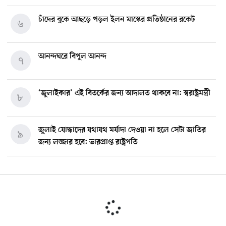
চাঁদের বুকে আছড়ে পড়ল ইলন মাস্কের প্রতিষ্ঠানের রকেট
৬
আনন্দঘরে বিপুল আনন্দ
৭
‘জুলাইকার’ এই বিতর্কের জন্য আদালত থাকবে না: স্বরাষ্ট্রমন্ত্রী
৮
জুলাই যোদ্ধাদের যথাযথ মর্যাদা দেওয়া না হলে সেটা জাতির
৯
জন্য লজ্জার হবে: ভারপ্রাপ্ত রাষ্ট্রপতি
মিশিগানে ডেমোক্র্যাট সিনেট প্রাইমারিতে জয়ী আবদুল আল-
১০
সাইয়েদ, ব্যর্থ কোটি কোটি ডলারের প্রচারণা
মিশিগানে দক্ষিণ সুরমা ওয়েলফেয়ার অ্যাসোসিয়েশনের
১১
বনভোজন অনুষ্ঠিত