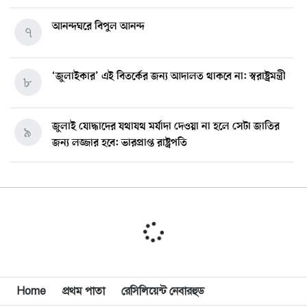
আনন্দঘরে বিপুল আনন্দ
৭
‘জুলাইকার’ এই বিতর্কের জন্য আদালত থাকবে না: স্বরাষ্ট্রমন্ত্রী
৮
জুলাই যোদ্ধাদের যথাযথ মর্যাদা দেওয়া না হলে সেটা জাতির
৯
জন্য লজ্জার হবে: ভারপ্রাপ্ত রাষ্ট্রপতি
মিশিগানে ডেমোক্র্যাট সিনেট প্রাইমারিতে জয়ী আবদুল আল-
১০
সাইয়েদ, ব্যর্থ কোটি কোটি ডলারের প্রচারণা
মিশিগানে দক্ষিণ সুরমা ওয়েলফেয়ার অ্যাসোসিয়েশনের
১১
বনভোজন অনুষ্ঠিত
বিশ্বজুড়ে কূটনৈতিক পুনর্বিন্যাস, ৫ অঞ্চলে মিশন বন্ধ করছে
Home
প্রথম পাতা
রেসিলিয়েন্ট নেবারহুড
১২
যুক্তরাষ্ট্র