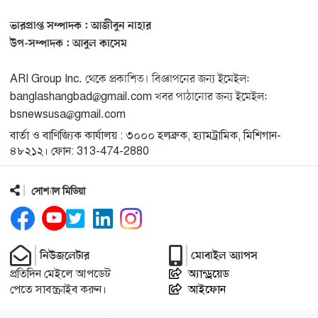
ভারপ্রাপ্ত সম্পাদক : আজীবুন নাহার
মিশিগানে ফ্রেন্ডস এন্ড ফ্যামিলির বনভোজনে প্রাণের উচ্ছ্বাস
১৩
উপ-সম্পাদক : আবুল কাসেম
ARI Group Inc. থেকে প্রকাশিত। বিজ্ঞাপনের জন্য ইমেইল:
মিশিগানে ডেমোক্র্যাটদের প্রাইমারিতে আল-সাইয়েদকে হারাতে
১৪
banglashangbad@gmail.com খবর পাঠানোর জন্য ইমেইল:
কেন এত মরিয়া ইসারায়েলি লবি এআইপ্যাক
bsnewsusa@gmail.com
বার্তা ও বাণিজ্যিক কার্যালয় : ৩০০০ হলব্রুক, হ্যামট্রামিক, মিশিগান-
মুনা দাওয়াহ কনফারেন্স ২০২৬ সম্পর্কে প্রেস ব্রিফিং
১৫
৪৮২১২। ফোন: 313-474-2880
সোশ্যাল মিডিয়া
শেখ হাসিনার সঙ্গে সংবাদ সম্মেলনে থাকছেন সাকিব আল
১৬
হাসান
যুক্তরাষ্ট্রকে ছাড়ে বাধ্য করতে কোন কৌশলে ওয়াশিংটনের ওপর
নিউজলেটার
মোবাইল অ্যাপস
১৭
চাপ বাড়াচ্ছে ইরান
প্রতিদিন মেইলে আপডেট
অ্যান্ড্রয়েড
পেতে সাবস্ক্রাইব করুন।
আইফোন
ট্রাম্প অর্গানাইজেশনের হিসাব বন্ধের কারণ জানাল ক্যাপিটাল
১৮