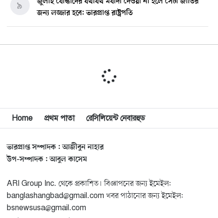
জুলাই যোদ্ধাদের যথাযথ মর্যাদা দেওয়া না হলে সেটা জাতির
৯
জন্য লজ্জার হবে: ভারপ্রাপ্ত রাষ্ট্রপতি
মিশিগানে ডেমোক্র্যাট সিনেট প্রাইমারিতে জয়ী আবদুল আল-
১০
সাইয়েদ, ব্যর্থ কোটি কোটি ডলারের প্রচারণা
মিশিগানে দক্ষিণ সুরমা ওয়েলফেয়ার অ্যাসোসিয়েশনের
১১
বনভোজন অনুষ্ঠিত
বিশ্বজুড়ে কূটনৈতিক পুনর্বিন্যাস, ৫ অঞ্চলে মিশন বন্ধ করছে
Home
প্রথম পাতা
রেসিলিয়েন্ট নেবারহুড
১২
যুক্তরাষ্ট্র
ভারপ্রাপ্ত সম্পাদক : আজীবুন নাহার
মিশিগানে ফ্রেন্ডস এন্ড ফ্যামিলির বনভোজনে প্রাণের উচ্ছ্বাস
১৩
উপ-সম্পাদক : আবুল কাসেম
ARI Group Inc. থেকে প্রকাশিত। বিজ্ঞাপনের জন্য ইমেইল:
মিশিগানে ডেমোক্র্যাটদের প্রাইমারিতে আল-সাইয়েদকে হারাতে
১৪
banglashangbad@gmail.com খবর পাঠানোর জন্য ইমেইল:
কেন এত মরিয়া ইসারায়েলি লবি এআইপ্যাক
bsnewsusa@gmail.com