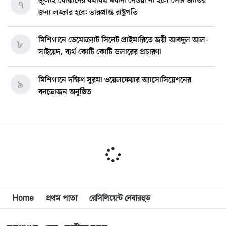
জুলাই যোদ্ধাদের যথাযথ মর্যাদা দেওয়া না হলে সেটা জাতির
৭
জন্য লজ্জার হবে: ভারপ্রাপ্ত রাষ্ট্রপতি
মিশিগানে ডেমোক্র্যাট সিনেট প্রাইমারিতে জয়ী আবদুল আল-
৮
সাইয়েদ, ব্যর্থ কোটি কোটি ডলারের প্রচারণা
মিশিগানে দক্ষিণ সুরমা ওয়েলফেয়ার অ্যাসোসিয়েশনের
৯
বনভোজন অনুষ্ঠিত
বিশ্বজুড়ে কূটনৈতিক পুনর্বিন্যাস, ৫ অঞ্চলে মিশন বন্ধ করছে
১০
যুক্তরাষ্ট্র
মিশিগানে ফ্রেন্ডস এন্ড ফ্যামিলির বনভোজনে প্রাণের উচ্ছ্বাস
১১
মিশিগানে ডেমোক্র্যাটদের প্রাইমারিতে আল-সাইয়েদকে হারাতে
Home
প্রথম পাতা
রেসিলিয়েন্ট নেবারহুড
১২
কেন এত মরিয়া ইসারায়েলি লবি এআইপ্যাক