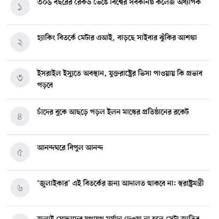
৩০৬ বছরের রেকর্ড ভেঙে বিশ্বের সর্বকনিষ্ঠ কলেজ অধ্যাপক
১
হ্যাকিং বিতর্কে মেটার এআই, বাড়ছে সাইবার ঝুঁকির আশঙ্কা
২
ইসরাইল ইস্যুতে অবস্থান, যুক্তরাষ্ট্রের ভিসা পাওয়ায় কি প্রভাব
৩
পড়বে
চাঁদের বুকে আছড়ে পড়ল ইলন মাস্কের প্রতিষ্ঠানের রকেট
৪
আনন্দঘরে বিপুল আনন্দ
৫
‘জুলাইকার’ এই বিতর্কের জন্য আদালত থাকবে না: স্বরাষ্ট্রমন্ত্রী
৬