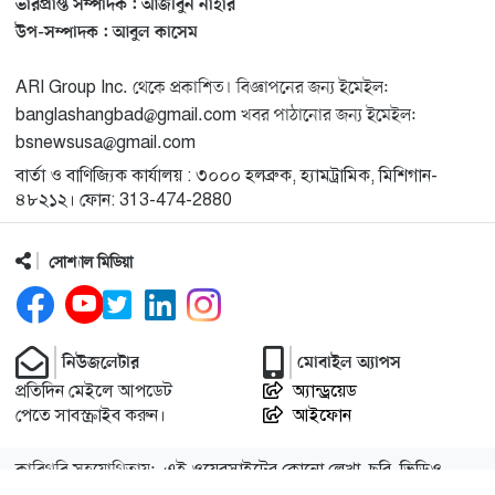
ভারপ্রাপ্ত সম্পাদক : আজীবুন নাহার
মুনা দাওয়াহ কনফারেন্স ২০২৬ সম্পর্কে প্রেস ব্রিফিং
১৩
উপ-সম্পাদক : আবুল কাসেম
ARI Group Inc. থেকে প্রকাশিত। বিজ্ঞাপনের জন্য ইমেইল:
শেখ হাসিনার সঙ্গে সংবাদ সম্মেলনে থাকছেন সাকিব আল
১৪
banglashangbad@gmail.com খবর পাঠানোর জন্য ইমেইল:
হাসান
bsnewsusa@gmail.com
বার্তা ও বাণিজ্যিক কার্যালয় : ৩০০০ হলব্রুক, হ্যামট্রামিক, মিশিগান-
যুক্তরাষ্ট্রকে ছাড়ে বাধ্য করতে কোন কৌশলে ওয়াশিংটনের ওপর
১৫
৪৮২১২। ফোন: 313-474-2880
চাপ বাড়াচ্ছে ইরান
সোশ্যাল মিডিয়া
ট্রাম্প অর্গানাইজেশনের হিসাব বন্ধের কারণ জানাল ক্যাপিটাল
১৬
ওয়ান
নিউজলেটার
মোবাইল অ্যাপস
মুক্তিযোদ্ধাদের তালিকা তৈরিতে সহযোগিতায় আগ্রহী যুক্তরাষ্ট্র
১৭
প্রতিদিন মেইলে আপডেট
অ্যান্ড্রয়েড
পেতে সাবস্ক্রাইব করুন।
আইফোন
নিউইয়র্কে বড়লেখাবাসীর মিলনমেলা বড়লেখা সামাজিক ও
১৮
কারিগরি সহযোগিতায়:
এই ওয়েবসাইটের কোনো লেখা, ছবি, ভিডিও
সাংস্কৃতিক সমিতির বার্ষিক বনভোজন
অনুমতি ছাড়া ব্যবহার বেআইনি।