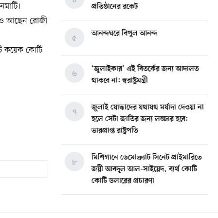
নেমাটি।
প্রতিষ্ঠানের রকেট
াড়াও আছেন রোজী
আনন্দঘরে বিপুল আনন্দ
৫
িটি কয়েক কোটি
‘জুলাইকার’ এই বিতর্কের জন্য আদালত
৬
থাকবে না: স্বরাষ্ট্রমন্ত্রী
জুলাই যোদ্ধাদের যথাযথ মর্যাদা দেওয়া না
৭
হলে সেটা জাতির জন্য লজ্জার হবে:
ভারপ্রাপ্ত রাষ্ট্রপতি
মিশিগানে ডেমোক্র্যাট সিনেট প্রাইমারিতে
৮
জয়ী আবদুল আল-সাইয়েদ, ব্যর্থ কোটি
কোটি ডলারের প্রচারণা
মিশিগানে দক্ষিণ সুরমা ওয়েলফেয়ার
৯