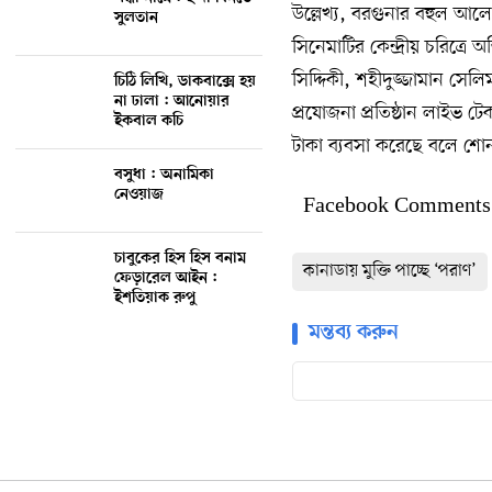
উল্লেখ্য, বরগুনার বহুল আলো
সুলতান
সিনেমাটির কেন্দ্রীয় চরিত্
সিদ্দিকী, শহীদুজ্জামান সেল
চিঠি লিখি, ডাকবাক্সে হয়
না ঢালা : আনোয়ার
প্রযোজনা প্রতিষ্ঠান লাইভ 
ইকবাল কচি
টাকা ব্যবসা করেছে বলে শোন
বসুধা : অনামিকা
নেওয়াজ
Facebook Comments
চাবুকের হিস হিস বনাম
কানাডায় মুক্তি পাচ্ছে ‘পরাণ’
ফেড়ারেল আইন :
ইশতিয়াক রুপু
মন্তব্য করুন