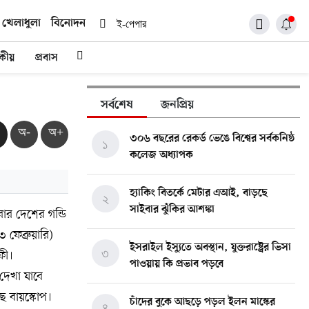
খেলাধুলা
বিনোদন
ই-পেপার
দকীয়
প্রবাস
সর্বশেষ
জনপ্রিয়
অ-
অ+
৩০৬ বছরের রেকর্ড ভেঙে বিশ্বের সর্বকনিষ্ঠ
১
কলেজ অধ্যাপক
হ্যাকিং বিতর্কে মেটার এআই, বাড়ছে
২
সাইবার ঝুঁকির আশঙ্কা
ার দেশের গন্ডি
 ফেব্রুয়ারি)
ইসরাইল ইস্যুতে অবস্থান, যুক্তরাষ্ট্রের ভিসা
৩
ফী।
পাওয়ায় কি প্রভাব পড়বে
 দেখা যাবে
ে বায়স্কোপ।
চাঁদের বুকে আছড়ে পড়ল ইলন মাস্কের
৪