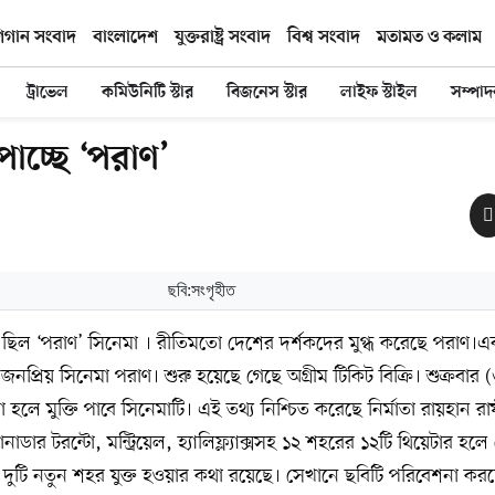
িগান সংবাদ
বাংলাদেশ
যুক্তরাষ্ট্র সংবাদ
বিশ্ব সংবাদ
মতামত ও কলাম
ট্রাভেল
কমিউনিটি স্টার
বিজনেস স্টার
লাইফ স্টাইল
সম্পা
পাচ্ছে ‘পরাণ’
ছবি:সংগৃহীত
ে ছিল ‘পরাণ’ সিনেমা । রীতিমতো দেশের দর্শকদের মুগ্ধ করেছে পরাণ।এব
 জনপ্রিয় সিনেমা পরাণ। শুরু হয়েছে গেছে অগ্রীম টিকিট বিক্রি। শুক্রবার (৩
হলে মুক্তি পাবে সিনেমাটি। এই তথ্য নিশ্চিত করেছে নির্মাতা রায়হান রা
নাডার টরন্টো, মন্ট্রিয়েল, হ্যালিফ্ল্যাক্সসহ ১২ শহরের ১২টি থিয়েটার হলে
ও দুটি নতুন শহর যুক্ত হওয়ার কথা রয়েছে। সেখানে ছবিটি পরিবেশনা করছ