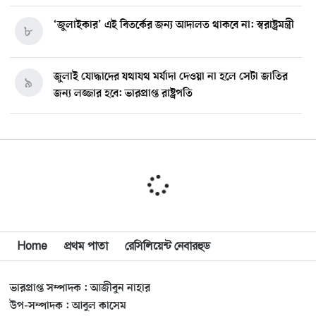
‘জুলাইকার’ এই বিতর্কের জন্য আদালত থাকবে না: স্বরাষ্ট্রমন্ত্রী
৮
জুলাই যোদ্ধাদের যথাযথ মর্যাদা দেওয়া না হলে সেটা জাতির
৯
জন্য লজ্জার হবে: ভারপ্রাপ্ত রাষ্ট্রপতি
মিশিগানে ডেমোক্র্যাট সিনেট প্রাইমারিতে জয়ী আবদুল আল-
১০
সাইয়েদ, ব্যর্থ কোটি কোটি ডলারের প্রচারণা
মিশিগানে দক্ষিণ সুরমা ওয়েলফেয়ার অ্যাসোসিয়েশনের
১১
বনভোজন অনুষ্ঠিত
বিশ্বজুড়ে কূটনৈতিক পুনর্বিন্যাস, ৫ অঞ্চলে মিশন বন্ধ করছে
Home
প্রথম পাতা
রেসিলিয়েন্ট নেবারহুড
১২
যুক্তরাষ্ট্র
ভারপ্রাপ্ত সম্পাদক : আজীবুন নাহার
মিশিগানে ফ্রেন্ডস এন্ড ফ্যামিলির বনভোজনে প্রাণের উচ্ছ্বাস
১৩
উপ-সম্পাদক : আবুল কাসেম