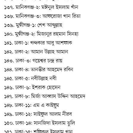
১৩৭. মানিকগঞ্জ-২: মঈনুল ইসলাম খাঁন
১৩৮. মানিকগঞ্জ-৩: আফরোজা খান রিতা
১৩৯. মুন্সীগঞ্জ-১: শেখ আব্দুল্লাহ
১৪০. মুন্সীগঞ্জ-২: মিজানুর রহমান সিনহা
১৪১. ঢাকা-১: খন্দকার আবু আশফাক
১৪২. ঢাকা-২: আমান উল্লাহ আমান
১৪৩. ঢাকা-৩: গয়েশ্বর চন্দ্র রায়
১৪৪. ঢাকা-৪: তানভীর আহমেদ রবিন
১৪৫. ঢাকা-৫: নবীউল্লাহ নবী
১৪৬. ঢাকা-৬: ইশরাক হোসেন
১৪৭. ঢাকা-৮: মির্জা আব্বাস উদ্দিন আহমেদ
১৪৮. ঢাকা-১১: এম এ কাইয়ুম
১৪৯. ঢাকা-১২: সাইফুল আলম নীরব
১৫০. ঢাকা-১৪: সানজিদা ইসলাম তুলি
১৫১. ঢাকা-১৫: শফিকুল ইসলাম খান