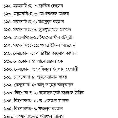
১২২. ময়মনসিংহ-৫: জাকির হোসেন
১২৩. ময়মনসিংহ-৬: আখতারুল আলম
১২৪. ময়মনসিংহ-৭: মাহবুবুর রহমান
১২৫. ময়মনসিংহ-৮: লুতফুল্লাহেল মাজেদ
১২৬. ময়মনসিংহ-৯: ইয়াসের খাঁন চৌধুরী
১২৭. ময়মনসিংহ-১১: ফকর উদ্দিন আহমেদ
১২৮. নেত্রকোনা-১: ব্যারিস্টার কায়সার কামাল
১২৯. নেত্রকোনা-২: আনোয়ারুল হক
১৩০. নেত্রকোনা-৩: রফিকুল ইসলাম হেলালী
১৩১. নেত্রকোনা-৪: লুৎফুজ্জামান বাবর
১৩২. নেত্রকোনা-৫: আবু তাহের তালুকদার
১৩৩. কিশোরগঞ্জ-২: অ্যাডভোকেট জালাল ‍উদ্দিন
১৩৪. কিশোরগঞ্জ-৩: ড. ওসমান ফারুক
১৩৫. কিশোরগঞ্জ-৪: ফজলুর রহমান
১৩৬. কিশোরগঞ্জ-৬: শরীফুল আলম