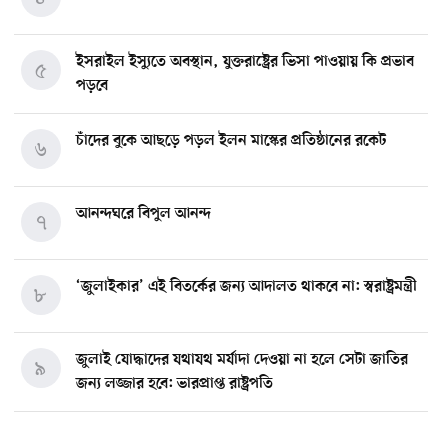
ইসরাইল ইস্যুতে অবস্থান, যুক্তরাষ্ট্রের ভিসা পাওয়ায় কি প্রভাব
৫
পড়বে
চাঁদের বুকে আছড়ে পড়ল ইলন মাস্কের প্রতিষ্ঠানের রকেট
৬
আনন্দঘরে বিপুল আনন্দ
৭
‘জুলাইকার’ এই বিতর্কের জন্য আদালত থাকবে না: স্বরাষ্ট্রমন্ত্রী
৮
জুলাই যোদ্ধাদের যথাযথ মর্যাদা দেওয়া না হলে সেটা জাতির
৯
জন্য লজ্জার হবে: ভারপ্রাপ্ত রাষ্ট্রপতি
মিশিগানে ডেমোক্র্যাট সিনেট প্রাইমারিতে জয়ী আবদুল আল-
১০