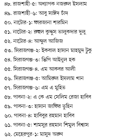
৪৮. রাজশাহী-৫: অধ্যাপক নজরুল ইসলাম
৪৯. রাজশাহী-৬: আবু সাঈদ চাঁদ
৫০. নাটোর-১: ফারজানা শারমিন
৫১. নাটোর-২: রুহুল কুদ্দুস তালুকদার দুলু
৫২. নাটোর-৪: আব্দুল আজিজ
৫৩. সিরাজগঞ্জ-২: ইকবাল হাসান মাহমুদ টুকু
৫৪. সিরাজগঞ্জ-৩: ভিপি আইনুল হক
৫৫. সিরাজগঞ্জ-৪. এম আকবর আলী
৫৬. সিরাজগঞ্জ-৫: আমিরুল ইসলাম খান
৫৭. সিরাজগঞ্জ-৬: এম এ মুহিত
৫৮. পাবনা-২: এ কে এম সেলিম রেজা হাবিব
৫৯. পাবনা-৩: হাসান জাফির তুহিন
৬০. পাবনা-৪: হাবিবুর রহমান হাবিব
৬১. পাবনা-৫: শামসুর রহমান শিমুল বিশ্বাস
৬২. মেহেরপুর-১: মাসুদ অরুণ