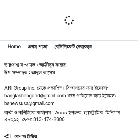
সাইয়েদ, ব্যর্থ কোটি কোটি ডলারের প্রচারণা
মিশিগানে দক্ষিণ সুরমা ওয়েলফেয়ার অ্যাসোসিয়েশনের
১১
বনভোজন অনুষ্ঠিত
বিশ্বজুড়ে কূটনৈতিক পুনর্বিন্যাস, ৫ অঞ্চলে মিশন বন্ধ করছে
Home
প্রথম পাতা
রেসিলিয়েন্ট নেবারহুড
১২
যুক্তরাষ্ট্র
ভারপ্রাপ্ত সম্পাদক : আজীবুন নাহার
মিশিগানে ফ্রেন্ডস এন্ড ফ্যামিলির বনভোজনে প্রাণের উচ্ছ্বাস
১৩
উপ-সম্পাদক : আবুল কাসেম
ARI Group Inc. থেকে প্রকাশিত। বিজ্ঞাপনের জন্য ইমেইল:
মিশিগানে ডেমোক্র্যাটদের প্রাইমারিতে আল-সাইয়েদকে হারাতে
১৪
banglashangbad@gmail.com খবর পাঠানোর জন্য ইমেইল:
কেন এত মরিয়া ইসারায়েলি লবি এআইপ্যাক
bsnewsusa@gmail.com
বার্তা ও বাণিজ্যিক কার্যালয় : ৩০০০ হলব্রুক, হ্যামট্রামিক, মিশিগান-
মুনা দাওয়াহ কনফারেন্স ২০২৬ সম্পর্কে প্রেস ব্রিফিং
১৫
৪৮২১২। ফোন: 313-474-2880
সোশ্যাল মিডিয়া