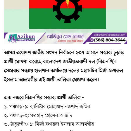
আসন্ন ত্রয়োদশ জাতীয় সংসদ নির্বাচনে ২৩৭ আসনে সম্ভাব্য চূড়ান্ত
প্রার্থী ঘোষণা করেছে বাংলাদেশ জাতীয়তাবাদী দল (বিএনপি)।
সোমবার সন্ধ্যায় গুলশান কার্যালয়ে দলের মহাসচিব মির্জা ফখরুল
ইসলাম আলমগীর এই প্রার্থী তালিকা ঘোষণা করেন।
এক
নজরে
বিএনপির
সম্ভাব্য
প্রার্থী
তালিকা
–
১. পঞ্চগড়-১: ব্যারিস্টার মোহাম্মদ নওশাদ জমির
২. পঞ্চগড়-২: ফরহাদ হোসেন আজাদ
৩. ঠাকুরগাঁও-১: মির্জা ফখরুল ইসলাম আলমগীর