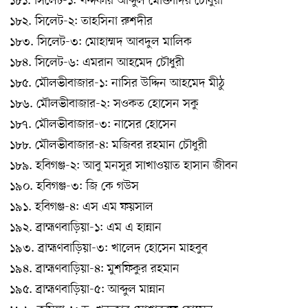
১৮১. সিলেট-১: খন্দকার আব্দুল মোক্তাদির চৌধুরী
১৮২. সিলেট-২: তাহসিনা রুশদীর
১৮৩. সিলেট-৩: মোহাম্মদ আবদুল মালিক
১৮৪. সিলেট-৬: এমরান আহমেদ চৌধুরী
১৮৫. মৌলভীবাজার-১: নাসির উদ্দিন আহমেদ মীঠু
১৮৬. মৌলভীবাজার-২: সওকত হোসেন সকু
১৮৭. মৌলভীবাজার-৩: নাসের হোসেন
১৮৮. মৌলভীবাজার-৪: মজিবর রহমান চৌধুরী
১৮৯. হবিগঞ্জ-২: আবু মনসুর সাখাওয়াত হাসান জীবন
১৯০. হবিগঞ্জ-৩: জি কে গউস
১৯১. হবিগঞ্জ-৪: এস এম ফয়সাল
১৯২. ব্রাহ্মণবাড়িয়া-১: এম এ হান্নান
১৯৩. ব্রাহ্মণবাড়িয়া-৩: খালেদ হোসেন মাহবুব
১৯৪. ব্রাহ্মণবাড়িয়া-৪: মুশফিকুর রহমান
১৯৫. ব্রাহ্মণবাড়িয়া-৫: আব্দুল মান্নান