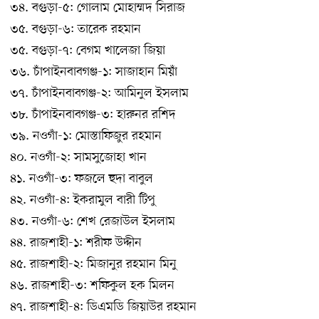
৩৪. বগুড়া-৫: গোলাম মোহাম্মদ সিরাজ
৩৫. বগুড়া-৬: তারেক রহমান
৩৫. বগুড়া-৭: বেগম খালেজা জিয়া
৩৬. চাঁপাইনবাবগঞ্জ-১: সাজাহান মিয়াঁ
৩৭. চাঁপাইনবাবগঞ্জ-২: আমিনুল ইসলাম
৩৮. চাঁপাইনবাবগঞ্জ-৩: হারুনর রশিদ
৩৯. নওগাঁ-১: মোস্তাফিজুর রহমান
৪০. নওগাঁ-২: সামসুজোহা খান
৪১. নওগাঁ-৩: ফজলে হুদা বাবুল
৪২. নওগাঁ-৪: ইকরামুল বারী টিপু
৪৩. নওগাঁ-৬: শেখ রেজাউল ইসলাম
৪৪. রাজশাহী-১: শরীফ উদ্দীন
৪৫. রাজশাহী-২: মিজানুর রহমান মিনু
৪৬. রাজশাহী-৩: শফিকুল হক মিলন
৪৭. রাজশাহী-৪: ডিএমডি জিয়াউর রহমান