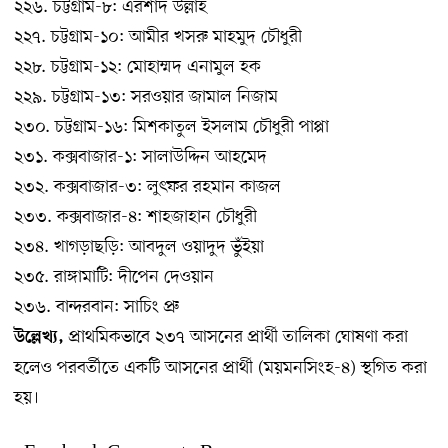
২২৬. চট্টগ্রাম-৮: এরশাদ উল্লাহ
২২৭. চট্টগ্রাম-১০: আমীর খসরু মাহমুদ চৌধুরী
২২৮. চট্টগ্রাম-১২: মোহাম্মদ এনামুল হক
২২৯. চট্টগ্রাম-১৩: সরওয়ার জামাল নিজাম
২৩০. চট্টগ্রাম-১৬: মিশকাতুল ইসলাম চৌধুরী পাপ্পা
২৩১. কক্সবাজার-১: সালাউদ্দিন আহমেদ
২৩২. কক্সবাজার-৩: লুৎফর রহমান কাজল
২৩৩. কক্সবাজার-৪: শাহজাহান চৌধুরী
২৩৪. খাগড়াছড়ি: আবদুল ওয়াদুদ ভুঁইয়া
২৩৫. রাঙ্গামাটি: দীপেন দেওয়ান
২৩৬. বান্দরবান: সাচিং প্রু
প্রাথমিকভাবে ২৩৭ আসনের প্রার্থী তালিকা ঘোষণা করা
উল্লেখ্য
,
হলেও পরবর্তীতে একটি আসনের প্রার্থী (ময়মনসিংহ-৪) স্থগিত করা
হয়।