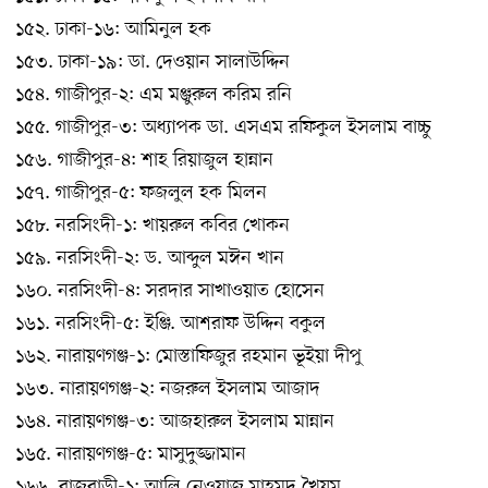
১৫২. ঢাকা-১৬: আমিনুল হক
১৫৩. ঢাকা-১৯: ডা. দেওয়ান সালাউদ্দিন
১৫৪. গাজীপুর-২: এম মঞ্জুরুল করিম রনি
১৫৫. গাজীপুর-৩: অধ্যাপক ডা. এসএম রফিকুল ইসলাম বাচ্চু
১৫৬. গাজীপুর-৪: শাহ রিয়াজুল হান্নান
১৫৭. গাজীপুর-৫: ফজলুল হক মিলন
১৫৮. নরসিংদী-১: খায়রুল কবির খোকন
১৫৯. নরসিংদী-২: ড. আব্দুল মঈন খান
১৬০. নরসিংদী-৪: সরদার সাখাওয়াত হোসেন
১৬১. নরসিংদী-৫: ইঞ্জি. আশরাফ উদ্দিন বকুল
১৬২. নারায়ণগঞ্জ-১: মোস্তাফিজুর রহমান ভূইয়া দীপু
১৬৩. নারায়ণগঞ্জ-২: নজরুল ইসলাম আজাদ
১৬৪. নারায়ণগঞ্জ-৩: আজহারুল ইসলাম মান্নান
১৬৫. নারায়ণগঞ্জ-৫: মাসুদুজ্জামান
১৬৬. রাজবাড়ী-১: আলি নেওয়াজ মাহমুদ খৈয়ম