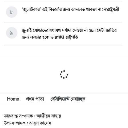
‘জুলাইকার’ এই বিতর্কের জন্য আদালত থাকবে না: স্বরাষ্ট্রমন্ত্রী
৮
জুলাই যোদ্ধাদের যথাযথ মর্যাদা দেওয়া না হলে সেটা জাতির
৯
জন্য লজ্জার হবে: ভারপ্রাপ্ত রাষ্ট্রপতি
মিশিগানে ডেমোক্র্যাট সিনেট প্রাইমারিতে জয়ী আবদুল আল-
১০
সাইয়েদ, ব্যর্থ কোটি কোটি ডলারের প্রচারণা
মিশিগানে দক্ষিণ সুরমা ওয়েলফেয়ার অ্যাসোসিয়েশনের
১১
বনভোজন অনুষ্ঠিত
বিশ্বজুড়ে কূটনৈতিক পুনর্বিন্যাস, ৫ অঞ্চলে মিশন বন্ধ করছে
Home
প্রথম পাতা
রেসিলিয়েন্ট নেবারহুড
১২
যুক্তরাষ্ট্র
ভারপ্রাপ্ত সম্পাদক : আজীবুন নাহার
মিশিগানে ফ্রেন্ডস এন্ড ফ্যামিলির বনভোজনে প্রাণের উচ্ছ্বাস
১৩
উপ-সম্পাদক : আবুল কাসেম