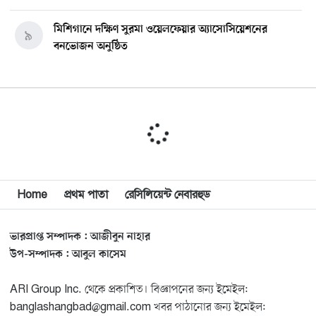
মিশিগানে দক্ষিণ সুরমা ওয়েলফেয়ার অ্যাসোসিয়েশনের
৯
বনভোজন অনুষ্ঠিত
বিশ্বজুড়ে কূটনৈতিক পুনর্বিন্যাস, ৫ অঞ্চলে মিশন বন্ধ করছে
১০
যুক্তরাষ্ট্র
মিশিগানে ফ্রেন্ডস এন্ড ফ্যামিলির বনভোজনে প্রাণের উচ্ছ্বাস
১১
মিশিগানে ডেমোক্র্যাটদের প্রাইমারিতে আল-সাইয়েদকে হারাতে
Home
প্রথম পাতা
রেসিলিয়েন্ট নেবারহুড
১২
কেন এত মরিয়া ইসারায়েলি লবি এআইপ্যাক
ভারপ্রাপ্ত সম্পাদক : আজীবুন নাহার
মুনা দাওয়াহ কনফারেন্স ২০২৬ সম্পর্কে প্রেস ব্রিফিং
১৩
উপ-সম্পাদক : আবুল কাসেম
ARI Group Inc. থেকে প্রকাশিত। বিজ্ঞাপনের জন্য ইমেইল:
শেখ হাসিনার সঙ্গে সংবাদ সম্মেলনে থাকছেন সাকিব আল
১৪
banglashangbad@gmail.com খবর পাঠানোর জন্য ইমেইল: