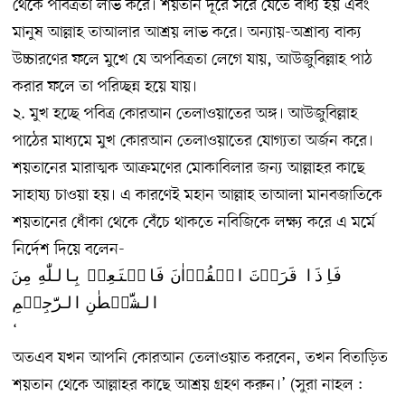
থেকে পবিত্রতা লাভ করে। শয়তান দূরে সরে যেতে বাধ্য হয় এবং
মানুষ আল্লাহ তাআলার আশ্রয় লাভ করে। অন্যায়-অশ্রাব্য বাক্য
উচ্চারণের ফলে মুখে যে অপবিত্রতা লেগে যায়, আউজুবিল্লাহ পাঠ
করার ফলে তা পরিচ্ছন্ন হয়ে যায়।
২. মুখ হচ্ছে পবিত্র কোরআন তেলাওয়াতের অঙ্গ। আউজুবিল্লাহ
পাঠের মাধ্যমে মুখ কোরআন তেলাওয়াতের যোগ্যতা অর্জন করে।
শয়তানের মারাত্মক আক্রমণের মোকাবিলার জন্য আল্লাহর কাছে
সাহায্য চাওয়া হয়। এ কারণেই মহান আল্লাহ তাআলা মানবজাতিকে
শয়তানের ধোঁকা থেকে বেঁচে থাকতে নবিজিকে লক্ষ্য করে এ মর্মে
নির্দেশ দিয়ে বলেন-
فَاِذَا قَرَاۡتَ الۡقُرۡاٰنَ فَاسۡتَعِذۡ بِاللّٰهِ مِنَ
الشَّیۡطٰنِ الرَّجِیۡمِ
‘
অতএব যখন আপনি কোরআন তেলাওয়াত করবেন, তখন বিতাড়িত
শয়তান থেকে আল্লাহর কাছে আশ্রয় গ্রহণ করুন।’ (সুরা নাহল :