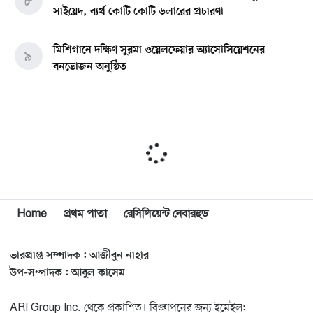
৮
সাইয়েদ, ব্যর্থ কোটি কোটি ডলারের প্রচারণা
মিশিগানে দক্ষিণ সুরমা ওয়েলফেয়ার অ্যাসোসিয়েশনের
৯
বনভোজন অনুষ্ঠিত
বিশ্বজুড়ে কূটনৈতিক পুনর্বিন্যাস, ৫ অঞ্চলে মিশন বন্ধ করছে
১০
যুক্তরাষ্ট্র
মিশিগানে ফ্রেন্ডস এন্ড ফ্যামিলির বনভোজনে প্রাণের উচ্ছ্বাস
১১
মিশিগানে ডেমোক্র্যাটদের প্রাইমারিতে আল-সাইয়েদকে হারাতে
Home
প্রথম পাতা
রেসিলিয়েন্ট নেবারহুড
১২
কেন এত মরিয়া ইসারায়েলি লবি এআইপ্যাক
ভারপ্রাপ্ত সম্পাদক : আজীবুন নাহার
মুনা দাওয়াহ কনফারেন্স ২০২৬ সম্পর্কে প্রেস ব্রিফিং
১৩
উপ-সম্পাদক : আবুল কাসেম
ARI Group Inc. থেকে প্রকাশিত। বিজ্ঞাপনের জন্য ইমেইল: