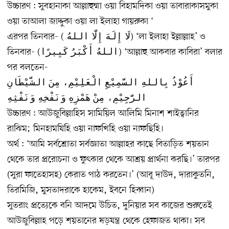
উচ্চারণ : সুবহানাকা আল্লাহুম্মা ওয়া বিহামদিকা ওয়া তাবারাকাসমুকা
ওয়া তাআলা জাদ্দুকা ওয়া লা ইলাহা গায়রুকা ‘
এরপর তিনবার- (لَا إِلَهَ إِلَّا اللهُ ‏) ‘লা ইলাহা ইল্লাল্লাহ’ ও
তিনবার- (اللهُ أَكْبَرُ كَبِيرًا) ‘আল্লাহু আকবার কাবিরা’ বলার
পর বলতেন-
أَعُوْذُ بِاللهِ السَّمِيْعِ الْعَلِيْمِ، مِنَ الشَّيْطَانِ
الرَّجِيْمِ، مِنْ هَمْزِهِ وَنَفْخِهِ وَنَفْثِهِ
উচ্চারণ : আউজুবিল্লাহিস সামিয়িল আলিমি মিনাশ শাইত্বানির
রাঝিম; মিনহামযিহি ওয়া নাফখিহি ওয়া নাফছিহি।
অর্থ : ‘আমি সর্বশ্রোতা সর্বজ্ঞাতা আল্লাহর কাছে বিতাড়িত শয়তান
থেকে তার প্ররোচনা ও ফুৎকার থেকে আশ্রয় প্রার্থনা করছি।’ তারপর
(সুরা ফাতেহাসহ) কেরাত পাঠ করতেন।’ (আবূ দাউদ, দারাকুতনি,
তিরমিজি, মুসতাদরাকে হাকেম, ইবনে হিব্বান)
সুতরাং প্রত্যেকে বনি আদমে উচিত, দুনিয়ার সব কাজের শুরুতেই
আউজুবিল্লাহ পড়ে শয়তানের ষড়যন্ত্র থেকে হেফাজত থাকা। সব