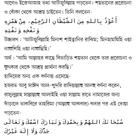
আগেও ইস্তেআজাহ তথা আউজুবিল্লাহ পড়তেন। শয়তানের প্ররোচনা
ও ধোঁকা থেকে আশ্রয় চাইতেন। তিনি বলতেন-
أَعُوْذُ بِاللهِ مِنَ الشَّيْطَانِ الرَّجِيْمِ، مِنْ هَمْزِهِ
وَنَفْخِهِ وَنَفْثِهِ
উচ্চারণ : ‘আউজুবিল্লাহি মিনাশ শাইত্বানির রাঝিম; মিনহামযিহি ওয়া
নাফখিহি ওয়া নাফছিহি।’
অর্থ : ‘আমি আল্লাহর কাছে বিতাড়িত শয়তান থেকে তার প্ররোচনা ও
ফুৎকার থেকে আশ্রয় প্রার্থনা করছি।’
হাদিসের অন্য এক বর্ণনায় এসেছে-
হজরত আবু সাঈদ আল-খুদরি রাদিয়াল্লাহু আনহু বর্ণনা করেন,
রাসুলুল্লাহ সাল্লাল্লাহু আলাইহি ওয়া সাল্লাম রাতে নামাজের জন্য
দাঁড়ালে তাকবিরে তাহরিমা (আল্লাহু আকবার) বলার পর এই দোয়া
পড়তেন-
سُبْحَانَكَ اللهُمَّ وَبِحَمْدِكَ وَتَبَارَكَ اسْمُكَ وَتَعَالَى
جَدُّكَ وَلَا إِلَهَ غَيْرُكَ