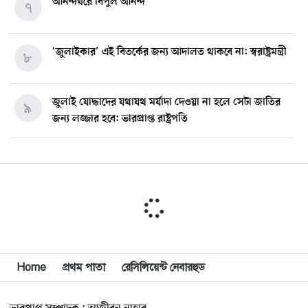
আনন্দঘরে বিপুল আনন্দ
৭
‘জুলাইকার’ এই বিতর্কের জন্য আদালত থাকবে না: স্বরাষ্ট্রমন্ত্রী
৮
জুলাই যোদ্ধাদের যথাযথ মর্যাদা দেওয়া না হলে সেটা জাতির
৯
জন্য লজ্জার হবে: ভারপ্রাপ্ত রাষ্ট্রপতি
মিশিগানে ডেমোক্র্যাট সিনেট প্রাইমারিতে জয়ী আবদুল আল-
১০
সাইয়েদ, ব্যর্থ কোটি কোটি ডলারের প্রচারণা
মিশিগানে দক্ষিণ সুরমা ওয়েলফেয়ার অ্যাসোসিয়েশনের
১১
বনভোজন অনুষ্ঠিত
বিশ্বজুড়ে কূটনৈতিক পুনর্বিন্যাস, ৫ অঞ্চলে মিশন বন্ধ করছে
Home
প্রথম পাতা
রেসিলিয়েন্ট নেবারহুড
১২
যুক্তরাষ্ট্র