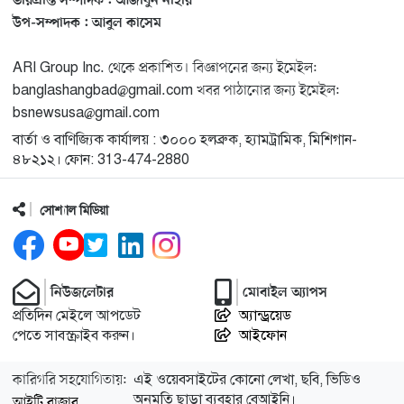
ভারপ্রাপ্ত সম্পাদক : আজীবুন নাহার
মিশিগানে ফ্রেন্ডস এন্ড ফ্যামিলির বনভোজনে প্রাণের উচ্ছ্বাস
১৩
উপ-সম্পাদক : আবুল কাসেম
ARI Group Inc. থেকে প্রকাশিত। বিজ্ঞাপনের জন্য ইমেইল:
মিশিগানে ডেমোক্র্যাটদের প্রাইমারিতে আল-সাইয়েদকে হারাতে
১৪
banglashangbad@gmail.com খবর পাঠানোর জন্য ইমেইল:
কেন এত মরিয়া ইসারায়েলি লবি এআইপ্যাক
bsnewsusa@gmail.com
বার্তা ও বাণিজ্যিক কার্যালয় : ৩০০০ হলব্রুক, হ্যামট্রামিক, মিশিগান-
মুনা দাওয়াহ কনফারেন্স ২০২৬ সম্পর্কে প্রেস ব্রিফিং
১৫
৪৮২১২। ফোন: 313-474-2880
সোশ্যাল মিডিয়া
শেখ হাসিনার সঙ্গে সংবাদ সম্মেলনে থাকছেন সাকিব আল
১৬
হাসান
যুক্তরাষ্ট্রকে ছাড়ে বাধ্য করতে কোন কৌশলে ওয়াশিংটনের ওপর
নিউজলেটার
মোবাইল অ্যাপস
১৭
চাপ বাড়াচ্ছে ইরান
প্রতিদিন মেইলে আপডেট
অ্যান্ড্রয়েড
পেতে সাবস্ক্রাইব করুন।
আইফোন
ট্রাম্প অর্গানাইজেশনের হিসাব বন্ধের কারণ জানাল ক্যাপিটাল
১৮
কারিগরি সহযোগিতায়:
এই ওয়েবসাইটের কোনো লেখা, ছবি, ভিডিও
ওয়ান
অনুমতি ছাড়া ব্যবহার বেআইনি।
আইটি বাজার