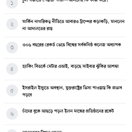
চুল গজাতে পেয়ারা পাতা—আসলেই কি কাজ করে?
১
মার্কিন নাগরিকত্ব নীতিতে আবারও ট্রাম্পের কড়াকড়ি, মানলেন
২
না আদালতের রায়
৩০৬ বছরের রেকর্ড ভেঙে বিশ্বের সর্বকনিষ্ঠ কলেজ অধ্যাপক
৩
হ্যাকিং বিতর্কে মেটার এআই, বাড়ছে সাইবার ঝুঁকির আশঙ্কা
৪
ইসরাইল ইস্যুতে অবস্থান, যুক্তরাষ্ট্রের ভিসা পাওয়ায় কি প্রভাব
৫
পড়বে
চাঁদের বুকে আছড়ে পড়ল ইলন মাস্কের প্রতিষ্ঠানের রকেট
৬