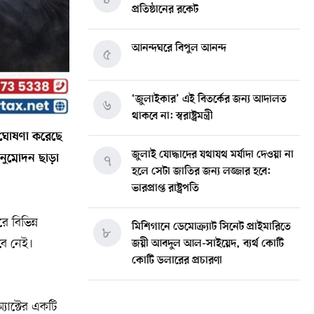
প্রতিষ্ঠানের রকেট
আনন্দঘরে বিপুল আনন্দ
৫
‘জুলাইকার’ এই বিতর্কের জন্য আদালত
৬
থাকবে না: স্বরাষ্ট্রমন্ত্রী
ক ঘোষণা করেছে
জুলাই যোদ্ধাদের যথাযথ মর্যাদা দেওয়া না
 অনুমোদন ছাড়া
৭
হলে সেটা জাতির জন্য লজ্জার হবে:
ভারপ্রাপ্ত রাষ্ট্রপতি
 বিভিন্ন
মিশিগানে ডেমোক্র্যাট সিনেট প্রাইমারিতে
৮
বে নেই।
জয়ী আবদুল আল-সাইয়েদ, ব্যর্থ কোটি
কোটি ডলারের প্রচারণা
মিশিগানে দক্ষিণ সুরমা ওয়েলফেয়ার
৯
যাক্টের একটি