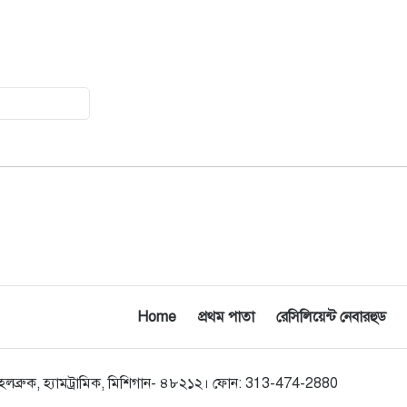
যুক্তরাষ্ট্রকে ছাড়ে বাধ্য করতে কোন কৌশলে
১৫
ওয়াশিংটনের ওপর চাপ বাড়াচ্ছে ইরান
ট্রাম্প অর্গানাইজেশনের হিসাব বন্ধের কারণ
১৬
জানাল ক্যাপিটাল ওয়ান
মুক্তিযোদ্ধাদের তালিকা তৈরিতে
১৭
সহযোগিতায় আগ্রহী যুক্তরাষ্ট্র
নিউইয়র্কে বড়লেখাবাসীর মিলনমেলা
১৮
বড়লেখা সামাজিক ও সাংস্কৃতিক সমিতির
বার্ষিক বনভোজন
Home
প্রথম পাতা
রেসিলিয়েন্ট নেবারহুড
ওয়াশিংটন ডিসিতে ছাড়া হচ্ছে ৬ লাখ মশা
১৯
০০ হলব্রুক, হ্যামট্রামিক, মিশিগান- ৪৮২১২। ফোন: 313-474-2880
যুক্তরাষ্ট্রের শ্রেণিকক্ষে রোবট শিক্ষক আনার