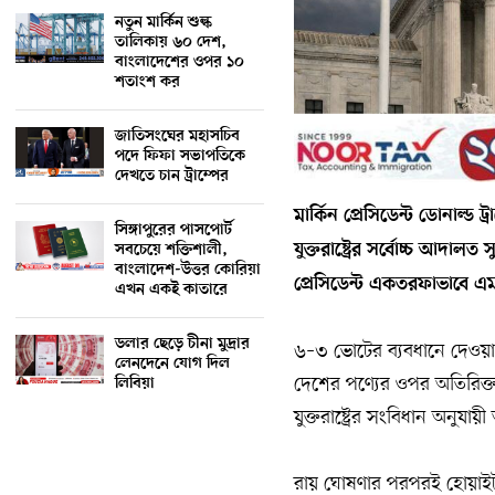
নতুন মার্কিন শুল্ক
তালিকায় ৬০ দেশ,
বাংলাদেশের ওপর ১০
শতাংশ কর
জাতিসংঘের মহাসচিব
পদে ফিফা সভাপতিকে
দেখতে চান ট্রাম্পের
মার্কিন প্রেসিডেন্ট ডোনাল্
সিঙ্গাপুরের পাসপোর্ট
যুক্তরাষ্ট্রের সর্বোচ্চ আদা
সবচেয়ে শক্তিশালী,
বাংলাদেশ-উত্তর কোরিয়া
প্রেসিডেন্ট একতরফাভাবে এ
এখন একই কাতারে
ডলার ছেড়ে চীনা মুদ্রার
৬–৩ ভোটের ব্যবধানে দেওয়া র
লেনদেনে যোগ দিল
দেশের পণ্যের ওপর অতিরিক্ত
লিবিয়া
যুক্তরাষ্ট্রের সংবিধান অনুযায়ী
রায় ঘোষণার পরপরই হোয়াইট হ