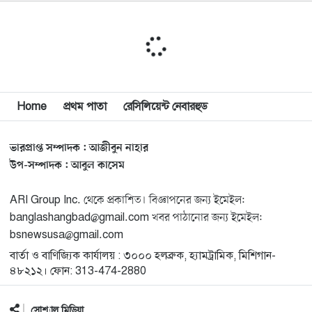
মিশিগানে ডেমোক্র্যাটদের প্রাইমারিতে আল-সাইয়েদকে হারাতে
১০
কেন এত মরিয়া ইসারায়েলি লবি এআইপ্যাক
মুনা দাওয়াহ কনফারেন্স ২০২৬ সম্পর্কে প্রেস ব্রিফিং
১১
Home
প্রথম পাতা
রেসিলিয়েন্ট নেবারহুড
শেখ হাসিনার সঙ্গে সংবাদ সম্মেলনে থাকছেন সাকিব আল
১২
হাসান
ভারপ্রাপ্ত সম্পাদক : আজীবুন নাহার
যুক্তরাষ্ট্রকে ছাড়ে বাধ্য করতে কোন কৌশলে ওয়াশিংটনের ওপর
উপ-সম্পাদক : আবুল কাসেম
১৩
চাপ বাড়াচ্ছে ইরান
ARI Group Inc. থেকে প্রকাশিত। বিজ্ঞাপনের জন্য ইমেইল:
banglashangbad@gmail.com খবর পাঠানোর জন্য ইমেইল:
ট্রাম্প অর্গানাইজেশনের হিসাব বন্ধের কারণ জানাল ক্যাপিটাল
১৪
bsnewsusa@gmail.com
ওয়ান
বার্তা ও বাণিজ্যিক কার্যালয় : ৩০০০ হলব্রুক, হ্যামট্রামিক, মিশিগান-
৪৮২১২। ফোন: 313-474-2880
মুক্তিযোদ্ধাদের তালিকা তৈরিতে সহযোগিতায় আগ্রহী যুক্তরাষ্ট্র
১৫
সোশ্যাল মিডিয়া