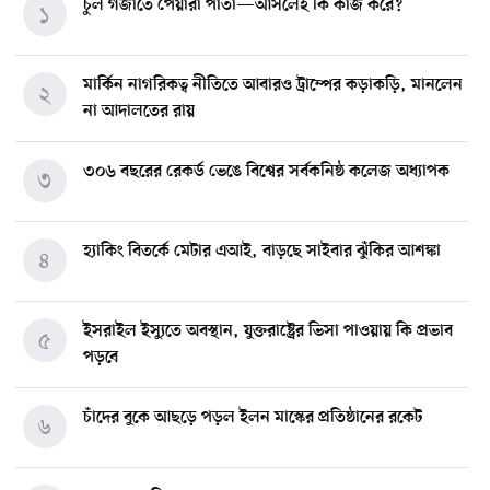
চুল গজাতে পেয়ারা পাতা—আসলেই কি কাজ করে?
১
মার্কিন নাগরিকত্ব নীতিতে আবারও ট্রাম্পের কড়াকড়ি, মানলেন
২
না আদালতের রায়
৩০৬ বছরের রেকর্ড ভেঙে বিশ্বের সর্বকনিষ্ঠ কলেজ অধ্যাপক
৩
হ্যাকিং বিতর্কে মেটার এআই, বাড়ছে সাইবার ঝুঁকির আশঙ্কা
৪
ইসরাইল ইস্যুতে অবস্থান, যুক্তরাষ্ট্রের ভিসা পাওয়ায় কি প্রভাব
৫
পড়বে
চাঁদের বুকে আছড়ে পড়ল ইলন মাস্কের প্রতিষ্ঠানের রকেট
৬