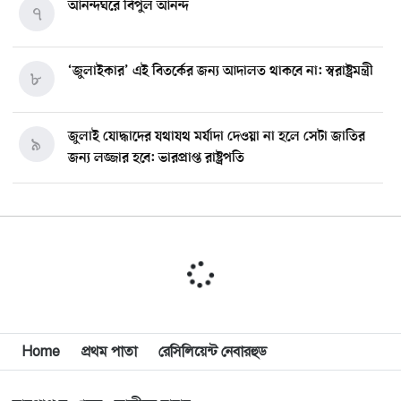
আনন্দঘরে বিপুল আনন্দ
৭
‘জুলাইকার’ এই বিতর্কের জন্য আদালত থাকবে না: স্বরাষ্ট্রমন্ত্রী
৮
জুলাই যোদ্ধাদের যথাযথ মর্যাদা দেওয়া না হলে সেটা জাতির
৯
জন্য লজ্জার হবে: ভারপ্রাপ্ত রাষ্ট্রপতি
মিশিগানে ডেমোক্র্যাট সিনেট প্রাইমারিতে জয়ী আবদুল আল-
১০
সাইয়েদ, ব্যর্থ কোটি কোটি ডলারের প্রচারণা
মিশিগানে দক্ষিণ সুরমা ওয়েলফেয়ার অ্যাসোসিয়েশনের
১১
বনভোজন অনুষ্ঠিত
বিশ্বজুড়ে কূটনৈতিক পুনর্বিন্যাস, ৫ অঞ্চলে মিশন বন্ধ করছে
Home
প্রথম পাতা
রেসিলিয়েন্ট নেবারহুড
১২
যুক্তরাষ্ট্র