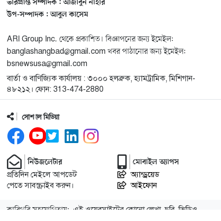
ভারপ্রাপ্ত সম্পাদক : আজীবুন নাহার
মিশিগানে ফ্রেন্ডস এন্ড ফ্যামিলির বনভোজনে প্রাণের উচ্ছ্বাস
১৩
উপ-সম্পাদক : আবুল কাসেম
ARI Group Inc. থেকে প্রকাশিত। বিজ্ঞাপনের জন্য ইমেইল:
মিশিগানে ডেমোক্র্যাটদের প্রাইমারিতে আল-সাইয়েদকে হারাতে
১৪
banglashangbad@gmail.com খবর পাঠানোর জন্য ইমেইল:
কেন এত মরিয়া ইসারায়েলি লবি এআইপ্যাক
bsnewsusa@gmail.com
বার্তা ও বাণিজ্যিক কার্যালয় : ৩০০০ হলব্রুক, হ্যামট্রামিক, মিশিগান-
মুনা দাওয়াহ কনফারেন্স ২০২৬ সম্পর্কে প্রেস ব্রিফিং
১৫
৪৮২১২। ফোন: 313-474-2880
সোশ্যাল মিডিয়া
শেখ হাসিনার সঙ্গে সংবাদ সম্মেলনে থাকছেন সাকিব আল
১৬
হাসান
যুক্তরাষ্ট্রকে ছাড়ে বাধ্য করতে কোন কৌশলে ওয়াশিংটনের ওপর
নিউজলেটার
মোবাইল অ্যাপস
১৭
চাপ বাড়াচ্ছে ইরান
প্রতিদিন মেইলে আপডেট
অ্যান্ড্রয়েড
পেতে সাবস্ক্রাইব করুন।
আইফোন
ট্রাম্প অর্গানাইজেশনের হিসাব বন্ধের কারণ জানাল ক্যাপিটাল
১৮
কারিগরি সহযোগিতায়:
এই ওয়েবসাইটের কোনো লেখা, ছবি, ভিডিও
ওয়ান
অনুমতি ছাড়া ব্যবহার বেআইনি।