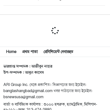
মিশিগানে ডেমোক্র্যাট সিনেট প্রাইমারিতে জয়ী আবদুল আল-
১০
সাইয়েদ, ব্যর্থ কোটি কোটি ডলারের প্রচারণা
মিশিগানে দক্ষিণ সুরমা ওয়েলফেয়ার অ্যাসোসিয়েশনের
১১
বনভোজন অনুষ্ঠিত
বিশ্বজুড়ে কূটনৈতিক পুনর্বিন্যাস, ৫ অঞ্চলে মিশন বন্ধ করছে
Home
প্রথম পাতা
রেসিলিয়েন্ট নেবারহুড
১২
যুক্তরাষ্ট্র
ভারপ্রাপ্ত সম্পাদক : আজীবুন নাহার
মিশিগানে ফ্রেন্ডস এন্ড ফ্যামিলির বনভোজনে প্রাণের উচ্ছ্বাস
১৩
উপ-সম্পাদক : আবুল কাসেম
ARI Group Inc. থেকে প্রকাশিত। বিজ্ঞাপনের জন্য ইমেইল:
মিশিগানে ডেমোক্র্যাটদের প্রাইমারিতে আল-সাইয়েদকে হারাতে
১৪
banglashangbad@gmail.com খবর পাঠানোর জন্য ইমেইল:
কেন এত মরিয়া ইসারায়েলি লবি এআইপ্যাক
bsnewsusa@gmail.com
বার্তা ও বাণিজ্যিক কার্যালয় : ৩০০০ হলব্রুক, হ্যামট্রামিক, মিশিগান-
মুনা দাওয়াহ কনফারেন্স ২০২৬ সম্পর্কে প্রেস ব্রিফিং
১৫
৪৮২১২। ফোন: 313-474-2880