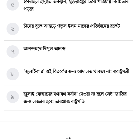
ইসরাইল ইস্যুতে অবস্থান, যুক্তরাষ্ট্রের ভিসা পাওয়ায় কি প্রভাব
৫
পড়বে
চাঁদের বুকে আছড়ে পড়ল ইলন মাস্কের প্রতিষ্ঠানের রকেট
৬
আনন্দঘরে বিপুল আনন্দ
৭
‘জুলাইকার’ এই বিতর্কের জন্য আদালত থাকবে না: স্বরাষ্ট্রমন্ত্রী
৮
জুলাই যোদ্ধাদের যথাযথ মর্যাদা দেওয়া না হলে সেটা জাতির
৯
জন্য লজ্জার হবে: ভারপ্রাপ্ত রাষ্ট্রপতি
মিশিগানে ডেমোক্র্যাট সিনেট প্রাইমারিতে জয়ী আবদুল আল-
১০
সাইয়েদ, ব্যর্থ কোটি কোটি ডলারের প্রচারণা