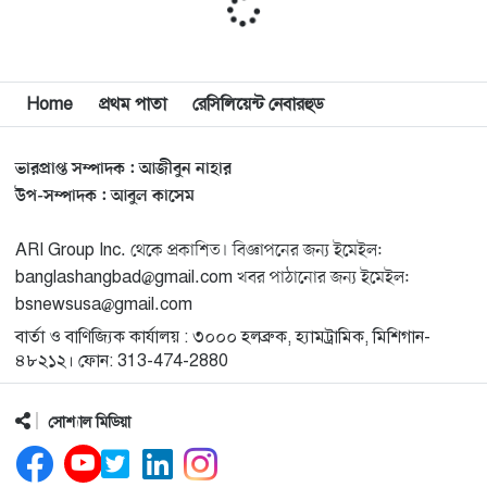
মিশিগানে দক্ষিণ সুরমা ওয়েলফেয়ার অ্যাসোসিয়েশনের
১১
বনভোজন অনুষ্ঠিত
বিশ্বজুড়ে কূটনৈতিক পুনর্বিন্যাস, ৫ অঞ্চলে মিশন বন্ধ করছে
Home
প্রথম পাতা
রেসিলিয়েন্ট নেবারহুড
১২
যুক্তরাষ্ট্র
ভারপ্রাপ্ত সম্পাদক : আজীবুন নাহার
মিশিগানে ফ্রেন্ডস এন্ড ফ্যামিলির বনভোজনে প্রাণের উচ্ছ্বাস
১৩
উপ-সম্পাদক : আবুল কাসেম
ARI Group Inc. থেকে প্রকাশিত। বিজ্ঞাপনের জন্য ইমেইল:
মিশিগানে ডেমোক্র্যাটদের প্রাইমারিতে আল-সাইয়েদকে হারাতে
১৪
banglashangbad@gmail.com খবর পাঠানোর জন্য ইমেইল:
কেন এত মরিয়া ইসারায়েলি লবি এআইপ্যাক
bsnewsusa@gmail.com
বার্তা ও বাণিজ্যিক কার্যালয় : ৩০০০ হলব্রুক, হ্যামট্রামিক, মিশিগান-
মুনা দাওয়াহ কনফারেন্স ২০২৬ সম্পর্কে প্রেস ব্রিফিং
১৫
৪৮২১২। ফোন: 313-474-2880
সোশ্যাল মিডিয়া
শেখ হাসিনার সঙ্গে সংবাদ সম্মেলনে থাকছেন সাকিব আল
১৬
হাসান