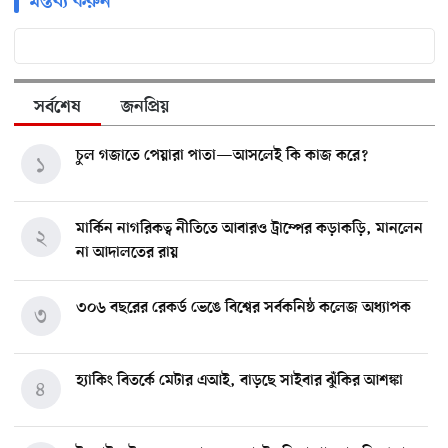
মন্তব্য করুন
সর্বশেষ
জনপ্রিয়
চুল গজাতে পেয়ারা পাতা—আসলেই কি কাজ করে?
১
মার্কিন নাগরিকত্ব নীতিতে আবারও ট্রাম্পের কড়াকড়ি, মানলেন
২
না আদালতের রায়
৩০৬ বছরের রেকর্ড ভেঙে বিশ্বের সর্বকনিষ্ঠ কলেজ অধ্যাপক
৩
হ্যাকিং বিতর্কে মেটার এআই, বাড়ছে সাইবার ঝুঁকির আশঙ্কা
৪