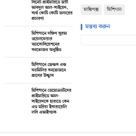
সিনেট প্রাইমারিতে জয়ী
আবদুল আল-সাইয়েদ,
মাঙ্কিপক্স
মিশিগান
ব্যর্থ কোটি কোটি ডলারের
প্রচারণা
মন্তব্য করুন
মিশিগানে দক্ষিণ সুরমা
ওয়েলফেয়ার
অ্যাসোসিয়েশনের
বনভোজন অনুষ্ঠিত
মিশিগানে ফ্রেন্ডস এন্ড
ফ্যামিলির বনভোজনে
প্রাণের উচ্ছ্বাস
মিশিগানে ডেমোক্র্যাটদের
প্রাইমারিতে আল-
সাইয়েদকে হারাতে কেন
এত মরিয়া ইসারায়েলি
লবি এআইপ্যাক