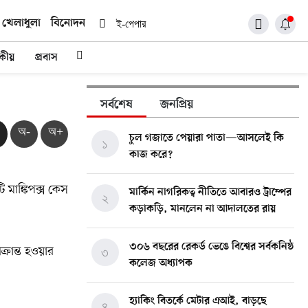
খেলাধুলা
বিনোদন
ই-পেপার
দকীয়
প্রবাস
সর্বশেষ
জনপ্রিয়
অ-
অ+
চুল গজাতে পেয়ারা পাতা—আসলেই কি
১
কাজ করে?
ি মাঙ্কিপক্স কেস
মার্কিন নাগরিকত্ব নীতিতে আবারও ট্রাম্পের
২
কড়াকড়ি, মানলেন না আদালতের রায়
৩০৬ বছরের রেকর্ড ভেঙে বিশ্বের সর্বকনিষ্ঠ
রান্ত হওয়ার
৩
কলেজ অধ্যাপক
হ্যাকিং বিতর্কে মেটার এআই, বাড়ছে
৪