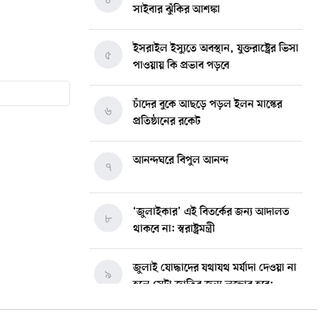
সাইবার ঝুঁকির আশঙ্কা
ইসরাইল ইস্যুতে অবস্থান, যুক্তরাষ্ট্রের ভিসা
৫
পাওয়ায় কি প্রভাব পড়বে
চাঁদের বুকে আছড়ে পড়ল ইলন মাস্কের
৬
প্রতিষ্ঠানের রকেট
আনন্দঘরে বিপুল আনন্দ
৭
‘জুলাইকার’ এই বিতর্কের জন্য আদালত
৮
থাকবে না: স্বরাষ্ট্রমন্ত্রী
জুলাই যোদ্ধাদের যথাযথ মর্যাদা দেওয়া না
৯
হলে সেটা জাতির জন্য লজ্জার হবে:
ভারপ্রাপ্ত রাষ্ট্রপতি