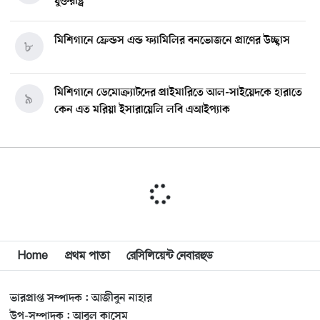
যুক্তরাষ্ট্র
মিশিগানে ফ্রেন্ডস এন্ড ফ্যামিলির বনভোজনে প্রাণের উচ্ছ্বাস
৮
মিশিগানে ডেমোক্র্যাটদের প্রাইমারিতে আল-সাইয়েদকে হারাতে
৯
কেন এত মরিয়া ইসারায়েলি লবি এআইপ্যাক
মুনা দাওয়াহ কনফারেন্স ২০২৬ সম্পর্কে প্রেস ব্রিফিং
১০
শেখ হাসিনার সঙ্গে সংবাদ সম্মেলনে থাকছেন সাকিব আল
১১
হাসান
Home
প্রথম পাতা
রেসিলিয়েন্ট নেবারহুড
যুক্তরাষ্ট্রকে ছাড়ে বাধ্য করতে কোন কৌশলে ওয়াশিংটনের ওপর
১২
চাপ বাড়াচ্ছে ইরান
ভারপ্রাপ্ত সম্পাদক : আজীবুন নাহার
ট্রাম্প অর্গানাইজেশনের হিসাব বন্ধের কারণ জানাল ক্যাপিটাল
উপ-সম্পাদক : আবুল কাসেম