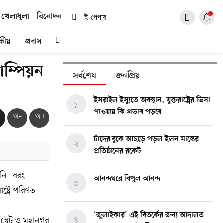
খেলাধুলা
বিনোদন
ই-পেপার
দকীয়
প্রবাস
ম্পিয়ন
সর্বশেষ
জনপ্রিয়
ইসরাইল ইস্যুতে অবস্থান, যুক্তরাষ্ট্রের ভিসা
১
পাওয়ায় কি প্রভাব পড়বে
অ-
অ+
চাঁদের বুকে আছড়ে পড়ল ইলন মাস্কের
২
প্রতিষ্ঠানের রকেট
নি। বরং
আনন্দঘরে বিপুল আনন্দ
৩
ষ্ট্রে পরিণত
‘জুলাইকার’ এই বিতর্কের জন্য আদালত
৪
ন স্টেট ও মহানগর