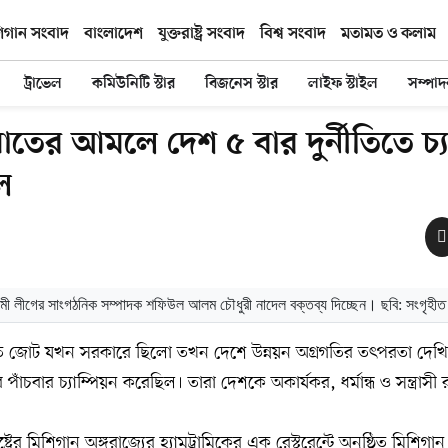
িগান সংবাদ
বাংলাদেশ
যুক্তরাষ্ট্র সংবাদ
বিশ্ব সংবাদ
মতামত ও কলাম
ট্রাভেল
কমিউনিটি স্টার
বিজনেস স্টার
লাইফ স্টাইল
সম্পা
তের আমলে দেশ ৫ বার দুর্নীতিতে চ্যা
ল
ী লীগের সাংগঠনিক সম্পাদক শফিউল আলম চৌধুরী নাদেল বক্তব্য দিচ্ছেন। ছবি: সংগৃহীত
ত জোট যখন সরকারে ছিলো তখন দেশে উন্নয়ন অগ্রগতির তৎপরতা দেখি
াঁচবার চ্যাম্পিয়ন করেছিল। তারা দেশকে অকার্যকর, ধর্মান্ধ ও সন্ত্রাসী রা
্রের মিশিগান অঙ্গরাজ্যের হ্যামট্রামিকের এক রেস্টুরেন্টে অনুষ্ঠিত মিশিগা