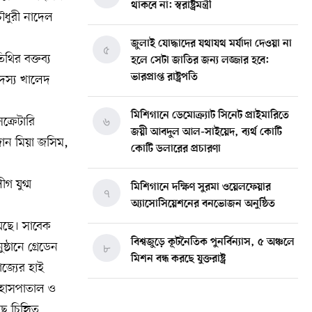
থাকবে না: স্বরাষ্ট্রমন্ত্রী
ধুরী নাদেল
জুলাই যোদ্ধাদের যথাযথ মর্যাদা দেওয়া না
৫
থির বক্তব্য
হলে সেটা জাতির জন্য লজ্জার হবে:
ভারপ্রাপ্ত রাষ্ট্রপতি
সদস্য খালেদ
মিশিগানে ডেমোক্র্যাট সিনেট প্রাইমারিতে
্রেটারি
৬
জয়ী আবদুল আল-সাইয়েদ, ব্যর্থ কোটি
জান মিয়া জসিম,
কোটি ডলারের প্রচারণা
গ যুগ্ম
মিশিগানে দক্ষিণ সুরমা ওয়েলফেয়ার
৭
অ্যাসোসিয়েশনের বনভোজন অনুষ্ঠিত
য়েছে। সাবেক
বিশ্বজুড়ে কূটনৈতিক পুনর্বিন্যাস, ৫ অঞ্চলে
্ঠানে গ্রেডেন
৮
মিশন বন্ধ করছে যুক্তরাষ্ট্র
াজ্যের হাই
 হাসপাতাল ও
মিশিগানে ফ্রেন্ডস এন্ড ফ্যামিলির
৯
ছে চিহিৃত