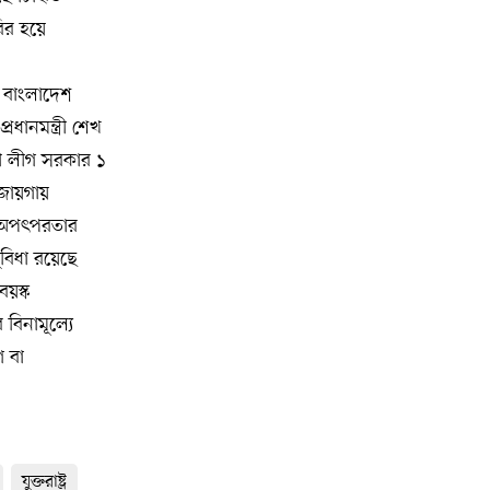
বনভোজনে প্রাণের উচ্ছ্বাস
বির হয়ে
মিশিগানে ডেমোক্র্যাটদের প্রাইমারিতে
১০
আল-সাইয়েদকে হারাতে কেন এত মরিয়া
 বাংলাদেশ
ইসারায়েলি লবি এআইপ্যাক
রধানমন্ত্রী শেখ
ামী লীগ সরকার ১
মুনা দাওয়াহ কনফারেন্স ২০২৬ সম্পর্কে
১১
 জায়গায়
প্রেস ব্রিফিং
ই অপৎপরতার
ুবিধা রয়েছে
শেখ হাসিনার সঙ্গে সংবাদ সম্মেলনে
১২
বয়স্ক
থাকছেন সাকিব আল হাসান
 বিনামূল্যে
যুক্তরাষ্ট্রকে ছাড়ে বাধ্য করতে কোন কৌশলে
গ বা
১৩
ওয়াশিংটনের ওপর চাপ বাড়াচ্ছে ইরান
ট্রাম্প অর্গানাইজেশনের হিসাব বন্ধের কারণ
১৪
জানাল ক্যাপিটাল ওয়ান
যুক্তরাষ্ট্র