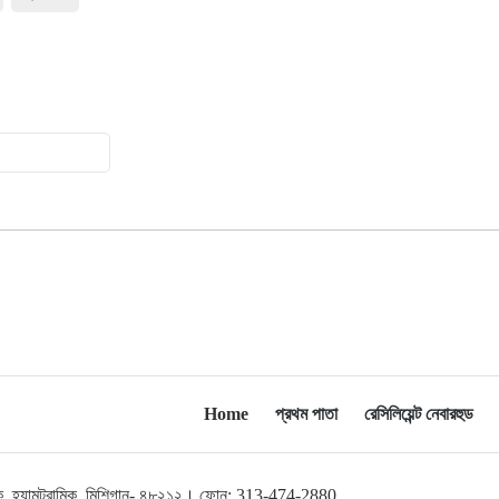
মুক্তিযোদ্ধাদের তালিকা তৈরিতে
১৫
সহযোগিতায় আগ্রহী যুক্তরাষ্ট্র
নিউইয়র্কে বড়লেখাবাসীর মিলনমেলা
১৬
বড়লেখা সামাজিক ও সাংস্কৃতিক সমিতির
বার্ষিক বনভোজন
ওয়াশিংটন ডিসিতে ছাড়া হচ্ছে ৬ লাখ মশা
১৭
যুক্তরাষ্ট্রের শ্রেণিকক্ষে রোবট শিক্ষক আনার
১৮
সিদ্ধান্তে ক্ষুব্ধ শিক্ষকেরা
ফিফার নতুন সভাপতি নিয়ে জল্পনা,
১৯
Home
প্রথম পাতা
রেসিলিয়েন্ট নেবারহুড
আলোচনার কেন্দ্রবিন্দুতে সম্ভাব্য প্রার্থীরা
ব্রাজিলের তিন বোনের সম্মিলিত বয়স
লব্রুক, হ্যামট্রামিক, মিশিগান- ৪৮২১২। ফোন: 313-474-2880