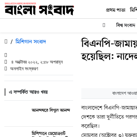
প্রথম পাতা
মিশ
বিশ্ব সংবাদ
বিএনপি-জামায়া
/
মিশিগান সংবাদ
হয়েছিল: নাদে
৪ অক্টোবর ২০২২, ২:৫৮ অপরাহ্ন
অনলাইন সংস্করণ
এ সম্পর্কিত আরও খবর
বাংলাদেশ আওয়াম
বাংলাদেশে বিএনপি-জামায়া
আনন্দঘরে বিপুল আনন্দ
দেশকে তারা দুর্নীতিতে পরপর প
করেছিল।
মিশিগানে ডেমোক্র্যাট
সোমবার (অক্টোবর ৩) যুক্তরাষ্ট