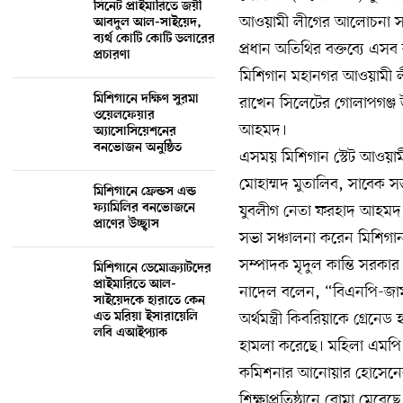
সিনেট প্রাইমারিতে জয়ী
আওয়ামী লীগের আলোচনা সভ
আবদুল আল-সাইয়েদ,
ব্যর্থ কোটি কোটি ডলারের
প্রধান অতিথির বক্তব্যে এস
প্রচারণা
মিশিগান মহানগর আওয়ামী লীগ
মিশিগানে দক্ষিণ সুরমা
রাখেন সিলেটের গোলাপগঞ্জ উপ
ওয়েলফেয়ার
আহমদ।
অ্যাসোসিয়েশনের
বনভোজন অনুষ্ঠিত
এসময় মিশিগান স্টেট আওয়া
মোহাম্মদ মুতালিব, সাবেক স
মিশিগানে ফ্রেন্ডস এন্ড
ফ্যামিলির বনভোজনে
যুবলীগ নেতা ফরহাদ আহমদ গু
প্রাণের উচ্ছ্বাস
সভা সঞ্চালনা করেন মিশিগান
সম্পাদক মৃদুল কান্তি সরকার
মিশিগানে ডেমোক্র্যাটদের
প্রাইমারিতে আল-
নাদেল বলেন, “বিএনপি-জামায়া
সাইয়েদকে হারাতে কেন
অর্থমন্ত্রী কিবরিয়াকে গ্রেনে
এত মরিয়া ইসারায়েলি
লবি এআইপ্যাক
হামলা করেছে। মহিলা এমপি জে
কমিশনার আনোয়ার হোসেনের 
শিক্ষাপ্রতিষ্ঠানে বোমা মের