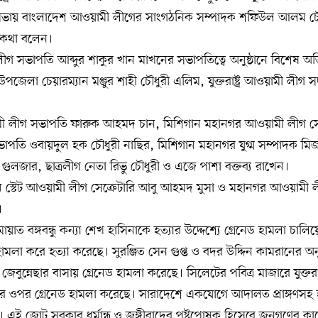
ায় বাংলাদেশ আওয়ামী লীগের সাংগঠনিক সম্পাদক শফিউল আলম চৌ
ব কথা বলেন।
 সভাপতি আব্দুর শাকুর খান মাখনের সভাপতিত্বে অনুষ্ঠানে বিশেষ অতি
জেলা চেয়ারম্যান মঞ্জুর শাহী চৌধুরী এলিম, যুক্তরাষ্ট্র আওয়ামী লীগ 
মী লীগ সভাপতি ফারুক আহমদ চান, মিশিগান মহানগর আওয়ামী লীগ সেক
ভাপতি ওবায়দুল হক চৌধুরী নাছির, মিশিগান মহানগর যুগ্ম সম্পাদক মি
লজার, ছাত্রলীগ নেতা রিভু চৌধুরী ও এজে পাশা বক্তব্য রাখেন।
 স্টেট আওয়ামী লীগ সেক্রেটারি আবু আহমদ মুসা ও মহানগর আওয়ামী লী
।
ত বঙ্গবন্ধু কন্যা শেখ হাসিনাকে হত্যার উদ্দেশ্যে গ্রেনেড হামলা চালি
ড হামলা করে হত্যা করেছে। সুরঞ্জিত সেন গুপ্ত ও বদর উদ্দিন কামরানের অনুষ
বুন্নেছার বাসায় গ্রেনেড হামলা করেছে। সিলেটের পবিত্র মাজারে যুক্তর
ওপর গ্রেনেড হামলা করেছে। সারাদেশে একযোগে আদালত প্রাঙ্গণসহ
েছে। এই জোট সরকার ধর্মান্ধ ও জঙ্গীবাদের পৃষ্টপোষক হিসেবে জনগণের কা