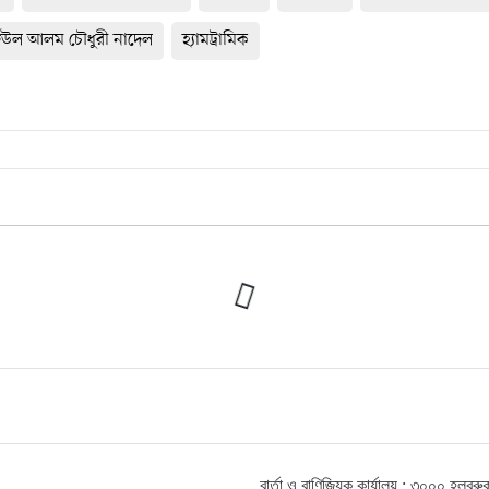
উল আলম চৌধুরী নাদেল
হ্যামট্রামিক
বার্তা ও বাণিজ্যিক কার্যালয় : ৩০০০ হ