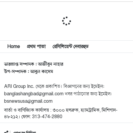
১০
সাইয়েদ, ব্যর্থ কোটি কোটি ডলারের প্রচারণা
মিশিগানে দক্ষিণ সুরমা ওয়েলফেয়ার অ্যাসোসিয়েশনের
১১
বনভোজন অনুষ্ঠিত
বিশ্বজুড়ে কূটনৈতিক পুনর্বিন্যাস, ৫ অঞ্চলে মিশন বন্ধ করছে
Home
প্রথম পাতা
রেসিলিয়েন্ট নেবারহুড
১২
যুক্তরাষ্ট্র
ভারপ্রাপ্ত সম্পাদক : আজীবুন নাহার
মিশিগানে ফ্রেন্ডস এন্ড ফ্যামিলির বনভোজনে প্রাণের উচ্ছ্বাস
১৩
উপ-সম্পাদক : আবুল কাসেম
ARI Group Inc. থেকে প্রকাশিত। বিজ্ঞাপনের জন্য ইমেইল:
মিশিগানে ডেমোক্র্যাটদের প্রাইমারিতে আল-সাইয়েদকে হারাতে
১৪
banglashangbad@gmail.com খবর পাঠানোর জন্য ইমেইল:
কেন এত মরিয়া ইসারায়েলি লবি এআইপ্যাক
bsnewsusa@gmail.com
বার্তা ও বাণিজ্যিক কার্যালয় : ৩০০০ হলব্রুক, হ্যামট্রামিক, মিশিগান-
মুনা দাওয়াহ কনফারেন্স ২০২৬ সম্পর্কে প্রেস ব্রিফিং
১৫
৪৮২১২। ফোন: 313-474-2880