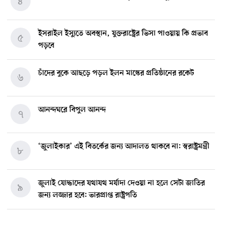
৪
ইসরাইল ইস্যুতে অবস্থান, যুক্তরাষ্ট্রের ভিসা পাওয়ায় কি প্রভাব
৫
পড়বে
চাঁদের বুকে আছড়ে পড়ল ইলন মাস্কের প্রতিষ্ঠানের রকেট
৬
আনন্দঘরে বিপুল আনন্দ
৭
‘জুলাইকার’ এই বিতর্কের জন্য আদালত থাকবে না: স্বরাষ্ট্রমন্ত্রী
৮
জুলাই যোদ্ধাদের যথাযথ মর্যাদা দেওয়া না হলে সেটা জাতির
৯
জন্য লজ্জার হবে: ভারপ্রাপ্ত রাষ্ট্রপতি
মিশিগানে ডেমোক্র্যাট সিনেট প্রাইমারিতে জয়ী আবদুল আল-