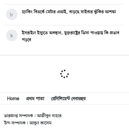
হ্যাকিং বিতর্কে মেটার এআই, বাড়ছে সাইবার ঝুঁকির আশঙ্কা
৮
ইসরাইল ইস্যুতে অবস্থান, যুক্তরাষ্ট্রের ভিসা পাওয়ায় কি প্রভাব
৯
পড়বে
চাঁদের বুকে আছড়ে পড়ল ইলন মাস্কের প্রতিষ্ঠানের রকেট
১০
আনন্দঘরে বিপুল আনন্দ
১১
‘জুলাইকার’ এই বিতর্কের জন্য আদালত থাকবে না: স্বরাষ্ট্রমন্ত্রী
Home
প্রথম পাতা
রেসিলিয়েন্ট নেবারহুড
১২
ভারপ্রাপ্ত সম্পাদক : আজীবুন নাহার
জুলাই যোদ্ধাদের যথাযথ মর্যাদা দেওয়া না হলে সেটা জাতির
১৩
উপ-সম্পাদক : আবুল কাসেম
জন্য লজ্জার হবে: ভারপ্রাপ্ত রাষ্ট্রপতি