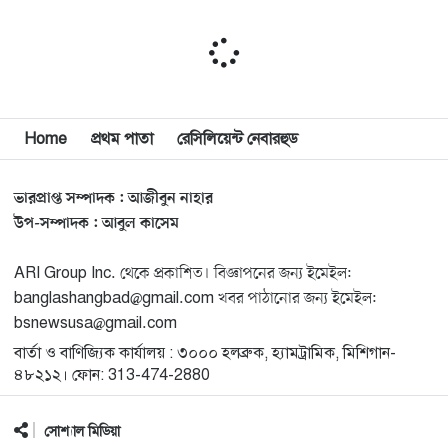
সাইয়েদ, ব্যর্থ কোটি কোটি ডলারের প্রচারণা
মিশিগানে দক্ষিণ সুরমা ওয়েলফেয়ার অ্যাসোসিয়েশনের
১১
বনভোজন অনুষ্ঠিত
বিশ্বজুড়ে কূটনৈতিক পুনর্বিন্যাস, ৫ অঞ্চলে মিশন বন্ধ করছে
Home
প্রথম পাতা
রেসিলিয়েন্ট নেবারহুড
১২
যুক্তরাষ্ট্র
ভারপ্রাপ্ত সম্পাদক : আজীবুন নাহার
মিশিগানে ফ্রেন্ডস এন্ড ফ্যামিলির বনভোজনে প্রাণের উচ্ছ্বাস
১৩
উপ-সম্পাদক : আবুল কাসেম
ARI Group Inc. থেকে প্রকাশিত। বিজ্ঞাপনের জন্য ইমেইল:
মিশিগানে ডেমোক্র্যাটদের প্রাইমারিতে আল-সাইয়েদকে হারাতে
১৪
banglashangbad@gmail.com খবর পাঠানোর জন্য ইমেইল:
কেন এত মরিয়া ইসারায়েলি লবি এআইপ্যাক
bsnewsusa@gmail.com
বার্তা ও বাণিজ্যিক কার্যালয় : ৩০০০ হলব্রুক, হ্যামট্রামিক, মিশিগান-
মুনা দাওয়াহ কনফারেন্স ২০২৬ সম্পর্কে প্রেস ব্রিফিং
১৫
৪৮২১২। ফোন: 313-474-2880
সোশ্যাল মিডিয়া
শেখ হাসিনার সঙ্গে সংবাদ সম্মেলনে থাকছেন সাকিব আল