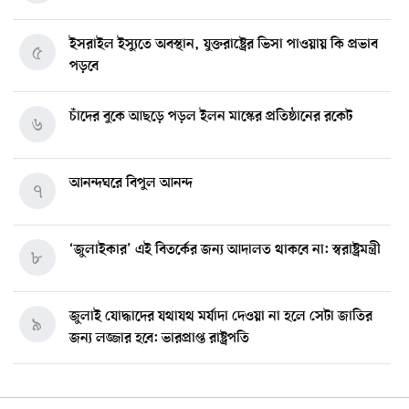
ইসরাইল ইস্যুতে অবস্থান, যুক্তরাষ্ট্রের ভিসা পাওয়ায় কি প্রভাব
৫
পড়বে
চাঁদের বুকে আছড়ে পড়ল ইলন মাস্কের প্রতিষ্ঠানের রকেট
৬
আনন্দঘরে বিপুল আনন্দ
৭
‘জুলাইকার’ এই বিতর্কের জন্য আদালত থাকবে না: স্বরাষ্ট্রমন্ত্রী
৮
জুলাই যোদ্ধাদের যথাযথ মর্যাদা দেওয়া না হলে সেটা জাতির
৯
জন্য লজ্জার হবে: ভারপ্রাপ্ত রাষ্ট্রপতি
মিশিগানে ডেমোক্র্যাট সিনেট প্রাইমারিতে জয়ী আবদুল আল-
১০