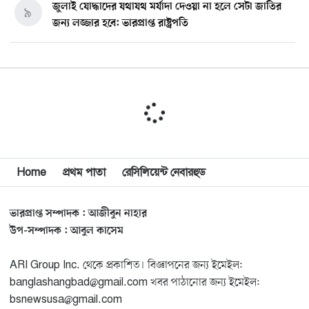
জুলাই যোদ্ধাদের যথাযথ মর্যাদা দেওয়া না হলে সেটা জাতির
৯
জন্য লজ্জার হবে: ভারপ্রাপ্ত রাষ্ট্রপতি
মিশিগানে ডেমোক্র্যাট সিনেট প্রাইমারিতে জয়ী আবদুল আল-
১০
সাইয়েদ, ব্যর্থ কোটি কোটি ডলারের প্রচারণা
মিশিগানে দক্ষিণ সুরমা ওয়েলফেয়ার অ্যাসোসিয়েশনের
১১
বনভোজন অনুষ্ঠিত
বিশ্বজুড়ে কূটনৈতিক পুনর্বিন্যাস, ৫ অঞ্চলে মিশন বন্ধ করছে
Home
প্রথম পাতা
রেসিলিয়েন্ট নেবারহুড
১২
যুক্তরাষ্ট্র
ভারপ্রাপ্ত সম্পাদক : আজীবুন নাহার
মিশিগানে ফ্রেন্ডস এন্ড ফ্যামিলির বনভোজনে প্রাণের উচ্ছ্বাস
১৩
উপ-সম্পাদক : আবুল কাসেম
ARI Group Inc. থেকে প্রকাশিত। বিজ্ঞাপনের জন্য ইমেইল:
মিশিগানে ডেমোক্র্যাটদের প্রাইমারিতে আল-সাইয়েদকে হারাতে
১৪
banglashangbad@gmail.com খবর পাঠানোর জন্য ইমেইল:
কেন এত মরিয়া ইসারায়েলি লবি এআইপ্যাক
bsnewsusa@gmail.com