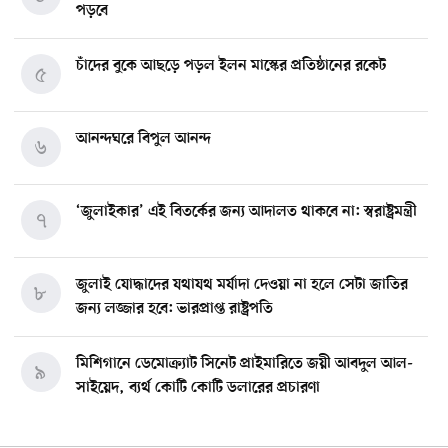
পড়বে
চাঁদের বুকে আছড়ে পড়ল ইলন মাস্কের প্রতিষ্ঠানের রকেট
৫
আনন্দঘরে বিপুল আনন্দ
৬
‘জুলাইকার’ এই বিতর্কের জন্য আদালত থাকবে না: স্বরাষ্ট্রমন্ত্রী
৭
জুলাই যোদ্ধাদের যথাযথ মর্যাদা দেওয়া না হলে সেটা জাতির
৮
জন্য লজ্জার হবে: ভারপ্রাপ্ত রাষ্ট্রপতি
মিশিগানে ডেমোক্র্যাট সিনেট প্রাইমারিতে জয়ী আবদুল আল-
৯
সাইয়েদ, ব্যর্থ কোটি কোটি ডলারের প্রচারণা
মিশিগানে দক্ষিণ সুরমা ওয়েলফেয়ার অ্যাসোসিয়েশনের