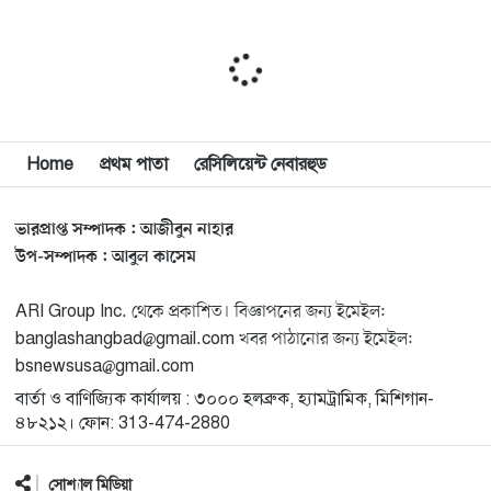
১০
বনভোজন অনুষ্ঠিত
বিশ্বজুড়ে কূটনৈতিক পুনর্বিন্যাস, ৫ অঞ্চলে মিশন বন্ধ করছে
১১
যুক্তরাষ্ট্র
Home
প্রথম পাতা
রেসিলিয়েন্ট নেবারহুড
মিশিগানে ফ্রেন্ডস এন্ড ফ্যামিলির বনভোজনে প্রাণের উচ্ছ্বাস
১২
ভারপ্রাপ্ত সম্পাদক : আজীবুন নাহার
মিশিগানে ডেমোক্র্যাটদের প্রাইমারিতে আল-সাইয়েদকে হারাতে
১৩
উপ-সম্পাদক : আবুল কাসেম
কেন এত মরিয়া ইসারায়েলি লবি এআইপ্যাক
ARI Group Inc. থেকে প্রকাশিত। বিজ্ঞাপনের জন্য ইমেইল:
মুনা দাওয়াহ কনফারেন্স ২০২৬ সম্পর্কে প্রেস ব্রিফিং
banglashangbad@gmail.com খবর পাঠানোর জন্য ইমেইল:
১৪
bsnewsusa@gmail.com
বার্তা ও বাণিজ্যিক কার্যালয় : ৩০০০ হলব্রুক, হ্যামট্রামিক, মিশিগান-
শেখ হাসিনার সঙ্গে সংবাদ সম্মেলনে থাকছেন সাকিব আল
১৫
৪৮২১২। ফোন: 313-474-2880
হাসান
সোশ্যাল মিডিয়া